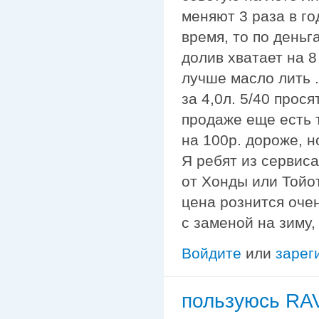
меняют 3 раза в го
время, то по деньга
долив хватает на 8
лучше масло лить .
за 4,0л. 5/40 прос
продаже еще есть 
на 100р. дороже, н
Я ребят из сервис
от Хонды или Тойоты
цена рознится очен
с заменой на зиму,
Войдите
или
зарег
пользуюсь R