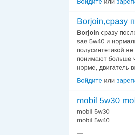
Войдите
или
зарег
Borjoin,сразу
Borjoin
,сразу посл
sae 5w40 и нормал
полусинтетикой не
понимают больше че
норме, двигатель в
Войдите
или
зарег
mobil 5w30 mo
mobil 5w30
mobil 5w40
—