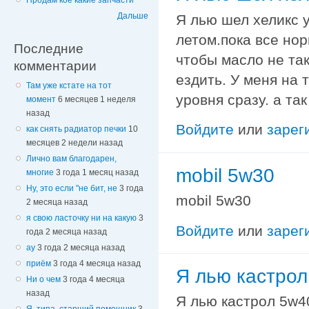
Продам кое какие запчасти
Дальше
Я лью шел хеликс у
летом.пока все но
Последние
чтобы масло не та
комментарии
ездить. У меня на 
Там уже кстате на тот
уровня сразу. а та
момент
6 месяцев 1 неделя
назад
Войдите
или
зарег
как снять радиатор печки
10
месяцев 2 недели назад
Лично вам благодарен,
mobil 5w30
многие
3 года 1 месяц назад
Ну, это если "не бит, не
3 года
mobil 5w30
2 месяца назад
я свою ласточку ни на какую
3
Войдите
или
зарег
года 2 месяца назад
ау
3 года 2 месяца назад
приём
3 года 4 месяца назад
Я лью кастрол
Ни о чем
3 года 4 месяца
назад
Я лью кастрол 5w4
Я, типа, старший помощник
3