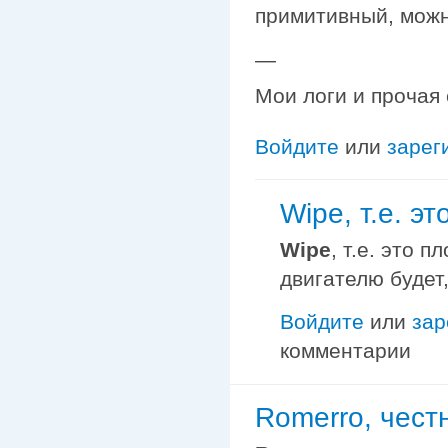
примитивный, можн
—
Мои логи и прочая
Войдите
или
зарег
Wipe, т.е. эт
Wipe
, т.е. это 
двигателю будет
Войдите
или
зар
комментарии
Romerro, честн