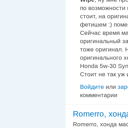
по возможности 
стоит, на ориги
фетишем :) поме
Сейчас время ма
оригинальный за
тоже оригинал. 
оригинального х
Honda 5w-30 Synt
Стоит не так уж 
Войдите
или
зар
комментарии
Romerro, хонд
Romerro, хонда мас