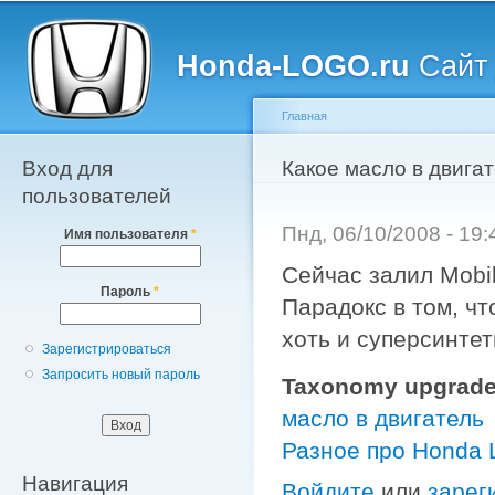
Главное меню
Пе
о
Honda-LOGO.ru
Сайт 
с
Главная
Вход для
Вы здесь
Какое масло в двигат
пользователей
Пнд, 06/10/2008 - 19
Имя пользователя
*
Сейчас залил Mobi
Пароль
*
Парадокс в том, чт
хоть и суперсинтет
Зарегистрироваться
Запросить новый пароль
Taxonomy upgrade
масло в двигатель
Разное про Honda
Навигация
Войдите
или
зарег