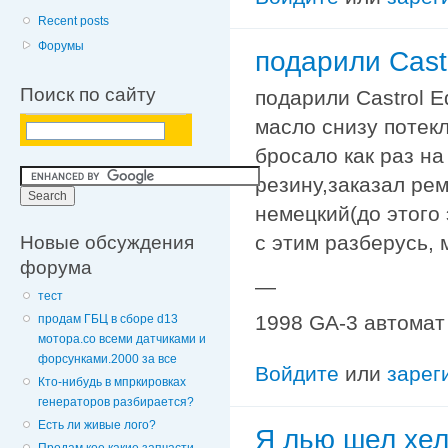
Recent posts
Форумы
подарили Cast
Поиск по сайту
подарили Castrol E
масло снизу потекл
бросало как раз н
резину,заказал ре
немецкий(до этого 
Новые обсуждения
с этим разберусь, 
форума
—
тест
1998 GA-3 автомат
продам ГБЦ в сборе d13
мотора.со всеми датчиками и
форсунками.2000 за все
Войдите
или
зарег
Кто-нибудь в мпркировках
генераторов разбирается?
Есть ли живые лого?
Я лью шел хел