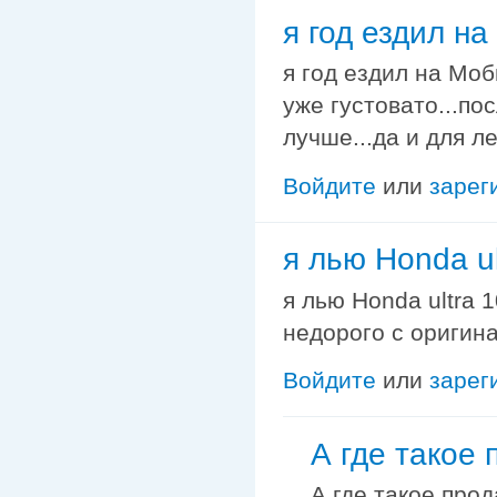
я год ездил н
я год ездил на Моб
уже густовато...по
лучше...да и для ле
Войдите
или
зарег
я лью Honda ul
я лью Honda ultra 
недорого с оригин
Войдите
или
зарег
А где такое 
А где такое прод