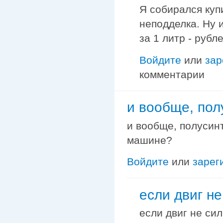
Я собирался купи
неподделка. Ну 
за 1 литр - рубл
Войдите
или
зар
комментарии
и вообще, пол
и вообще, полусин
машине?
Войдите
или
зарег
если двиг не
если двиг не сил