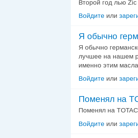
Второй год лью Zic
Войдите
или
зарег
Я обычно гер
Я обычно германск
лучшее на нашем р
именно этим масла
Войдите
или
зарег
Поменял на T
Поменял на TOTAC
Войдите
или
зарег