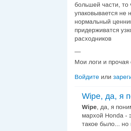
большей части, то
упаковывается не н
нормальный ценник
придерживатся узк
расходников
—
Мои логи и прочая
Войдите
или
зарег
Wipe, да, я 
Wipe
, да, я пон
мархой Honda - 
такое было... но 