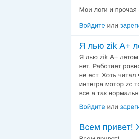
Мои логи и прочая
Войдите
или
зарег
Я лью zik А+ 
Я лью zik А+ летом
нет. Работает ров
не ест. Хоть читал
интегра мотор zc т
все а так нормальн
Войдите
или
зарег
Всем привет! 
Всем привет!