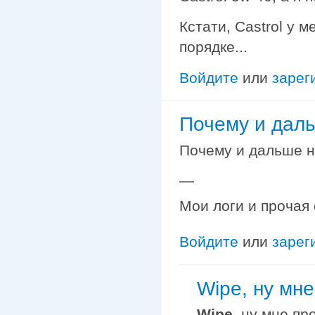
Кстати, Castrol у 
порядке...
Войдите
или
зарег
Почему и даль
Почему и дальше н
—
Мои логи и прочая
Войдите
или
зарег
Wipe, ну мне
Wipe
, ну мне пр