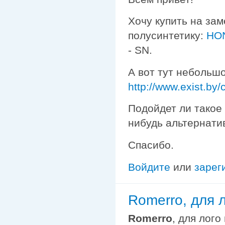
Хочу купить на зам
полусинтетику:
HON
- SN.
А вот тут небольш
http://www.exist.by
Подойдет ли такое
нибудь альтернати
Спасибо.
Войдите
или
зарег
Romerro, для 
Romerro
, для лого