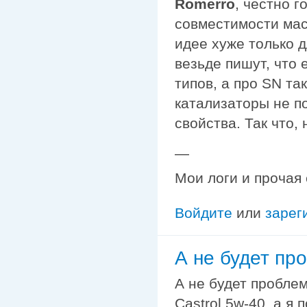
Romerro
, честно г
совместимости мас
идее хуже только д
везьде пишут, что
типов, а про SN та
катализаторы не п
свойства. Так что, 
—
Мои логи и прочая
Войдите
или
зарег
А не будет пр
А не будет проблем
Castrol 5w-40, а я