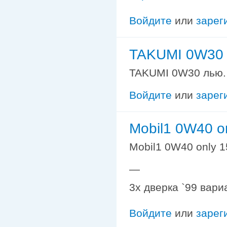
Войдите
или
зарег
TAKUMI 0W30 
TAKUMI 0W30 лью. 
Войдите
или
зарег
Mobil1 0W40 o
Mobil1 0W40 only 
—
3х дверка `99 вари
Войдите
или
зарег