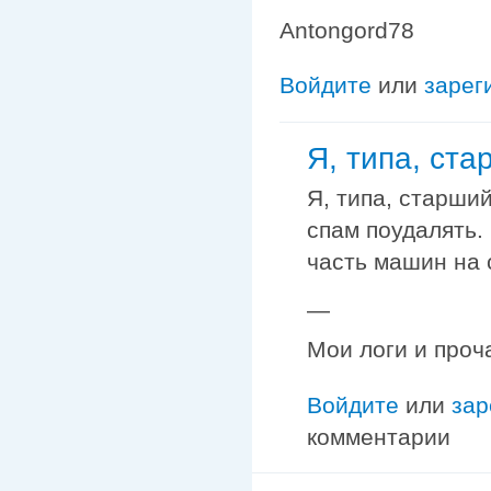
Antongord78
Войдите
или
зарег
Я, типа, ст
Я, типа, старши
спам поудалять.
часть машин на с
—
Мои логи и проч
Войдите
или
зар
комментарии