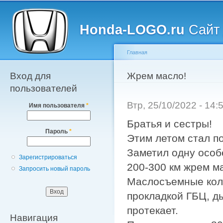
Главное меню
Пе
о
Honda-LOGO.ru
Сайт 
с
Главная
Вход для
Вы здесь
Жрем масло!
пользователей
Втр, 25/10/2022 - 14
Имя пользователя
*
Братья и сестры!
Пароль
*
Этим летом стал п
Заметил одну особ
Зарегистрироваться
200-300 км жрем м
Запросить новый пароль
Маслосъемные колп
прокладкой ГБЦ, ды
протекает.
Навигация