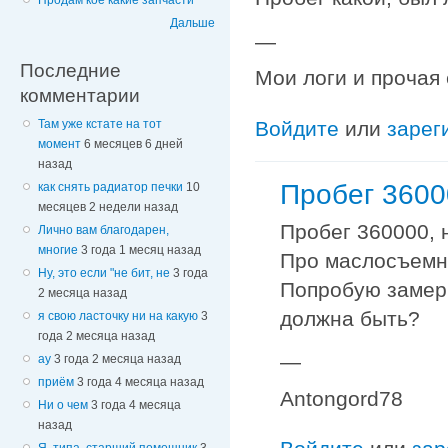
Продам кое какие запчасти
Дальше
—
Последние
Мои логи и прочая
комментарии
Там уже кстате на тот
Войдите
или
зарег
момент
6 месяцев 6 дней
назад
Пробег 3600
как снять радиатор печки
10
месяцев 2 недели назад
Пробег 360000, 
Лично вам благодарен,
многие
3 года 1 месяц назад
Про маслосъемны
Ну, это если "не бит, не
3 года
Попробую замери
2 месяца назад
должна быть?
я свою ласточку ни на какую
3
года 2 месяца назад
—
ау
3 года 2 месяца назад
приём
3 года 4 месяца назад
Antongord78
Ни о чем
3 года 4 месяца
назад
Я, типа, старший помощник
3