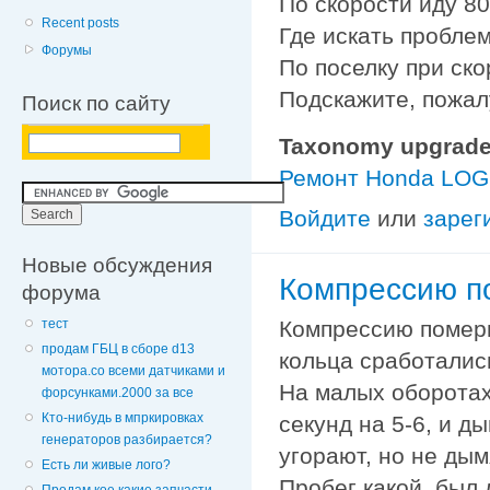
По скорости иду 80-
Recent posts
Где искать пробле
Форумы
По поселку при ско
Подскажите, пожал
Поиск по сайту
Taxonomy upgrade
Ремонт Honda LO
Войдите
или
зарег
Новые обсуждения
Компрессию п
форума
Компрессию померь
тест
продам ГБЦ в сборе d13
кольца сработались
мотора.со всеми датчиками и
На малых оборотах
форсунками.2000 за все
Кто-нибудь в мпркировках
секунд на 5-6, и д
генераторов разбирается?
угорают, но не дым
Есть ли живые лого?
Пробег какой, был