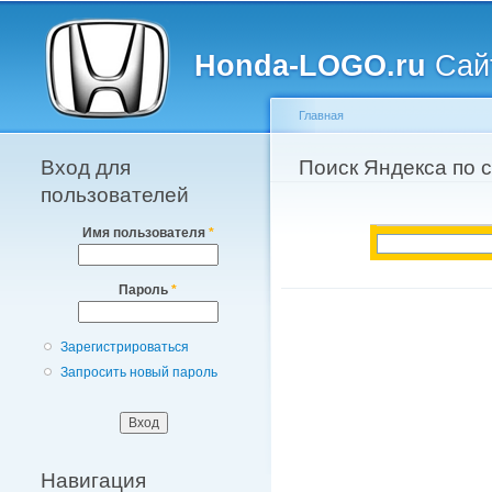
Главное меню
Honda-LOGO.ru
Сайт
Главная
Вход для
Вы здесь
Поиск Яндекса по 
пользователей
Имя пользователя
*
Пароль
*
Зарегистрироваться
Запросить новый пароль
Навигация