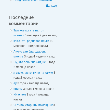
Продам кое какие запчасти
Дальше
Последние
комментарии
Там уже кстате на тот
момент
6 месяцев 2 дня назад
как снять радиатор печки
10
месяцев 1 неделя назад
Лично вам благодарен,
многие
3 года 4 недели назад
Ну, это если "не бит, не
3 года
2 месяца назад
я свою ласточку ни на какую
3
года 2 месяца назад
ау
3 года 2 месяца назад
приём
3 года 4 месяца назад
Ни о чем
3 года 4 месяца
назад
Я, типа, старший помощник
3
года 8 месяцев назад