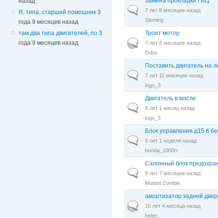
Замена прокладки ГБЦ
назад
Обычная тема
7 лет 8 месяцев назад
Я, типа, старший помощник
3
Sleming
года 9 месяцев назад
Троит мотор
там два типа двигателей, по
3
Горячая тема
года 9 месяцев назад
7 лет 8 месяцев назад
Ddos
Поставить двигатель на л
Обычная тема
7 лет 11 месяцев назад
logo_3
Двигатель в масле
Обычная тема
8 лет 1 месяц назад
logo_3
Блок управления д15 б бе
Обычная тема
8 лет 1 неделя назад
honda_1000rr
Салонный блок предохран
Обычная тема
8 лет 7 месяцев назад
Mutant Zombie
амортизатор задней двер
Горячая тема
15 лет 4 месяца назад
helen