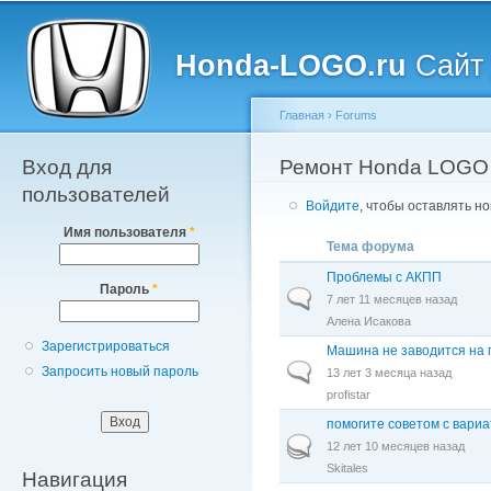
Главное меню
Пе
о
Honda-LOGO.ru
Сайт 
с
Главная
›
Forums
Вход для
Вы здесь
Ремонт Honda LOGO
пользователей
Войдите
, чтобы оставлять н
Имя пользователя
*
Тема форума
Проблемы с АКПП
Пароль
*
Обычная тема
7 лет 11 месяцев назад
Алена Исакова
Зарегистрироваться
Машина не заводится на г
Обычная тема
Запросить новый пароль
13 лет 3 месяца назад
profistar
помогите советом с вари
Горячая тема
12 лет 10 месяцев назад
Skitales
Навигация