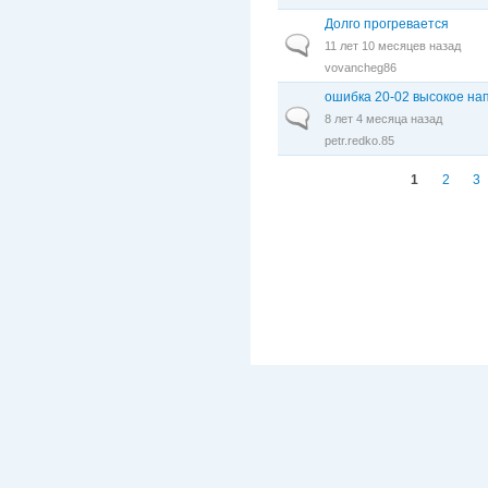
Долго прогревается
Обычная тема
11 лет 10 месяцев назад
vovancheg86
ошибка 20-02 высокое н
Обычная тема
8 лет 4 месяца назад
petr.redko.85
Страницы
1
2
3