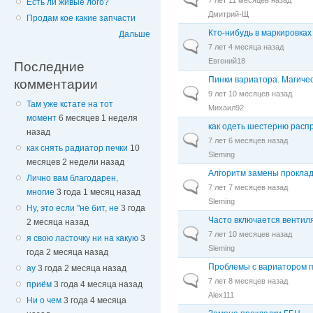
Есть ли живые лого?
Дмитрий-Щ
Продам кое какие запчасти
Кто-нибудь в маркировка
Дальше
Обычная тема
7 лет 4 месяца назад
Евгений18
Последние
Пинки вариатора. Магиче
комментарии
Обычная тема
9 лет 10 месяцев назад
Там уже кстате на тот
Михаил92
момент
6 месяцев 1 неделя
как одеть шестерню расп
назад
Обычная тема
7 лет 6 месяцев назад
как снять радиатор печки
10
Sleming
месяцев 2 недели назад
Алгоритм замены прокла
Лично вам благодарен,
Обычная тема
7 лет 7 месяцев назад
многие
3 года 1 месяц назад
Sleming
Ну, это если "не бит, не
3 года
Часто включается вентил
2 месяца назад
Обычная тема
7 лет 10 месяцев назад
я свою ласточку ни на какую
3
Sleming
года 2 месяца назад
Проблемы с вариатором 
ау
3 года 2 месяца назад
Обычная тема
7 лет 8 месяцев назад
приём
3 года 4 месяца назад
Alex111
Ни о чем
3 года 4 месяца