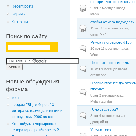
не горит чек, нет искры, 
Recent posts
Горячая тема
9 лет 7 месяцев назад
Форумы
ivan.k
Контакты
стойки от чего подходят?
Горячая тема
11 лет 10 месяцев назад
diman7-77
Поиск по сайту
Ремонт логовского d13b
Обычная тема
10 лет 11 месяцев назад
Wipe
Не горят стоп сигналы
Обычная тема
10 лет 9 месяцев назад
crashzone
Новые обсуждения
Плавно глохнет двигатель,
форума
глохнет.
Обычная тема
8 лет 2 месяца назад
тест
Mutant Zombie
продам ГБЦ в сборе d13
Реле стартера?
мотора.со всеми датчиками и
Обычная тема
8 лет 6 месяцев назад
форсунками.2000 за все
Дмитрий-Щ
Кто-нибудь в мпркировках
Утечка тока
генераторов разбирается?
Обычная тема
7 лет 11 месяцев назад