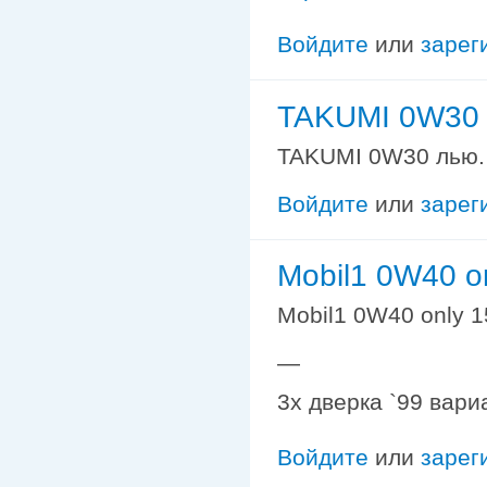
Войдите
или
зарег
TAKUMI 0W30 
TAKUMI 0W30 лью. 
Войдите
или
зарег
Mobil1 0W40 o
Mobil1 0W40 only 
—
3х дверка `99 вари
Войдите
или
зарег