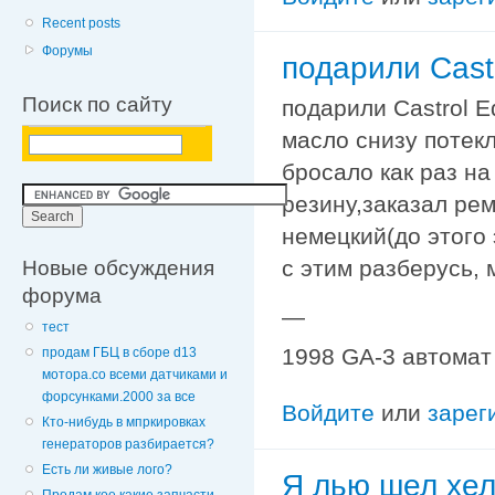
Recent posts
Форумы
подарили Cast
Поиск по сайту
подарили Castrol E
масло снизу потекл
бросало как раз н
резину,заказал ре
немецкий(до этого 
Новые обсуждения
с этим разберусь, 
форума
—
тест
1998 GA-3 автомат
продам ГБЦ в сборе d13
мотора.со всеми датчиками и
форсунками.2000 за все
Войдите
или
зарег
Кто-нибудь в мпркировках
генераторов разбирается?
Есть ли живые лого?
Я лью шел хел