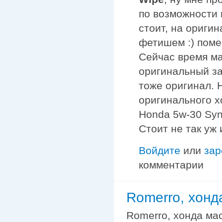
по возможности 
стоит, на ориги
фетишем :) поме
Сейчас время ма
оригинальный за
тоже оригинал. 
оригинального х
Honda 5w-30 Synt
Стоит не так уж 
Войдите
или
зар
комментарии
Romerro, хонд
Romerro, хонда мас