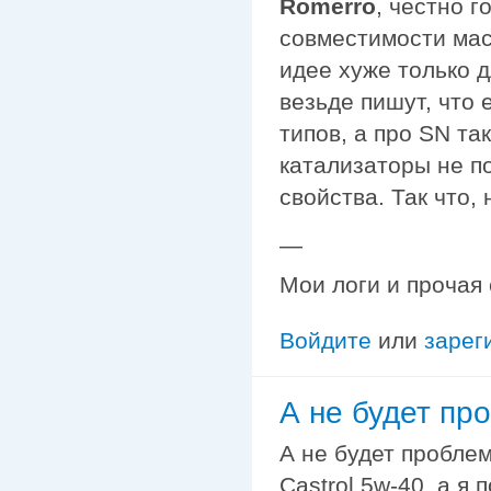
Romerro
, честно г
совместимости мас
идее хуже только д
везьде пишут, что
типов, а про SN та
катализаторы не п
свойства. Так что, 
—
Мои логи и прочая
Войдите
или
зарег
А не будет пр
А не будет проблем
Castrol 5w-40, а я