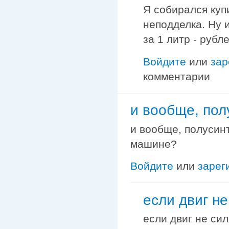
Я собирался купи
неподделка. Ну 
за 1 литр - рубл
Войдите
или
зар
комментарии
и вообще, пол
и вообще, полусин
машине?
Войдите
или
зарег
если двиг не
если двиг не сил