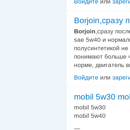
Войдите
или
зарег
Borjoin,сразу
Borjoin
,сразу посл
sae 5w40 и нормал
полусинтетикой не
понимают больше че
норме, двигатель в
Войдите
или
зарег
mobil 5w30 mo
mobil 5w30
mobil 5w40
—