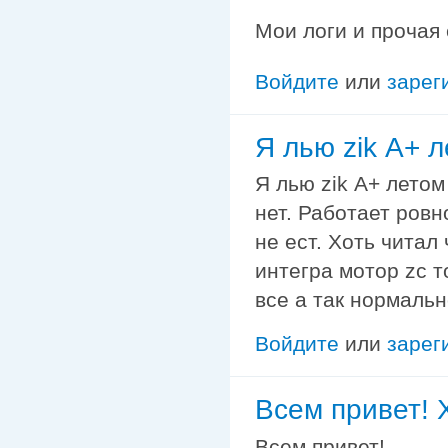
Мои логи и прочая
Войдите
или
зарег
Я лью zik А+ 
Я лью zik А+ летом
нет. Работает ров
не ест. Хоть читал
интегра мотор zc т
все а так нормальн
Войдите
или
зарег
Всем привет! 
Всем привет!