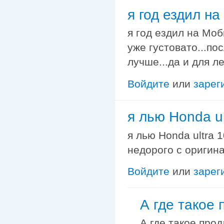
я год ездил н
я год ездил на Моб
уже густовато...по
лучше...да и для ле
Войдите
или
зарег
я лью Honda ul
я лью Honda ultra 
недорого с оригин
Войдите
или
зарег
А где такое 
А где такое прод