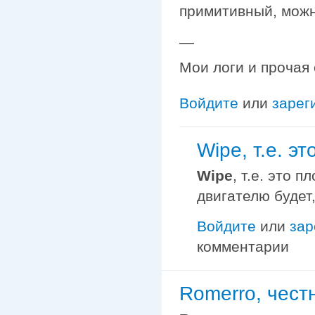
примитивный, можн
—
Мои логи и прочая
Войдите
или
зарег
Wipe, т.е. эт
Wipe
, т.е. это 
двигателю будет
Войдите
или
зар
комментарии
Romerro, честн