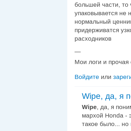
большей части, то
упаковывается не н
нормальный ценник
придерживатся узк
расходников
—
Мои логи и прочая
Войдите
или
зарег
Wipe, да, я 
Wipe
, да, я пон
мархой Honda - 
такое было... но 