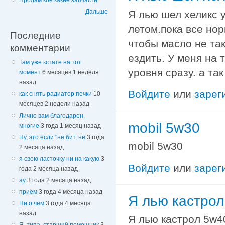
Продам кое какие запчасти
Дальше
Я лью шел хеликс у
летом.пока все но
Последние
чтобы масло не та
комментарии
ездить. У меня на 
Там уже кстате на тот
уровня сразу. а та
момент
6 месяцев 1 неделя
назад
Войдите
или
зарег
как снять радиатор печки
10
месяцев 2 недели назад
Лично вам благодарен,
mobil 5w30
многие
3 года 1 месяц назад
Ну, это если "не бит, не
3 года
mobil 5w30
2 месяца назад
я свою ласточку ни на какую
3
Войдите
или
зарег
года 2 месяца назад
ау
3 года 2 месяца назад
приём
3 года 4 месяца назад
Я лью кастрол
Ни о чем
3 года 4 месяца
назад
Я лью кастрол 5w4
Я, типа, старший помощник
3