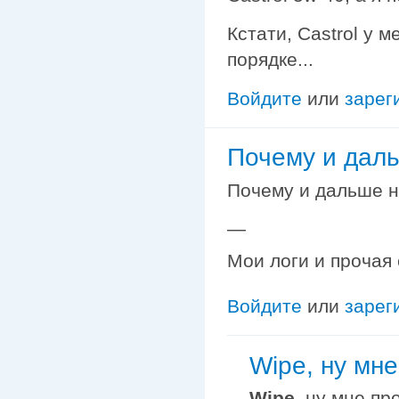
Кстати, Castrol у 
порядке...
Войдите
или
зарег
Почему и даль
Почему и дальше н
—
Мои логи и прочая
Войдите
или
зарег
Wipe, ну мне
Wipe
, ну мне пр