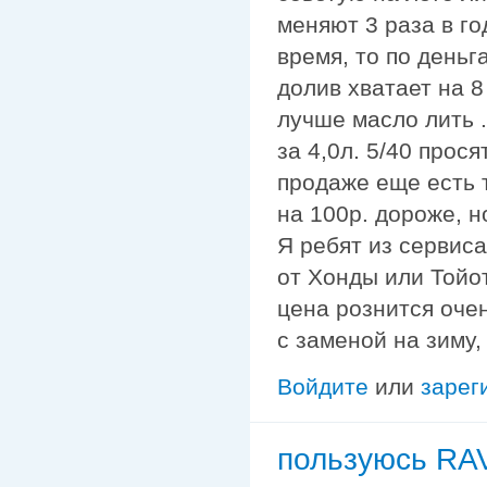
меняют 3 раза в го
время, то по деньга
долив хватает на 8
лучше масло лить .
за 4,0л. 5/40 прос
продаже еще есть 
на 100р. дороже, н
Я ребят из сервис
от Хонды или Тойоты
цена рознится очен
с заменой на зиму,
Войдите
или
зарег
пользуюсь R