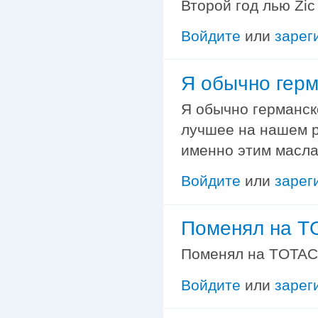
Второй год лью Zic
Войдите
или
зарег
Я обычно гер
Я обычно германск
лучшее на нашем р
именно этим масла
Войдите
или
зарег
Поменял на T
Поменял на TOTAC
Войдите
или
зарег