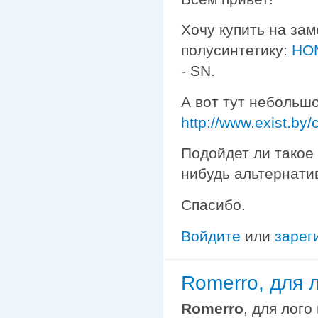
Хочу купить на зам
полусинтетику:
HON
- SN.
А вот тут небольш
http://www.exist.by
Подойдет ли такое
нибудь альтернати
Спасибо.
Войдите
или
зарег
Romerro, для 
Romerro
, для лого