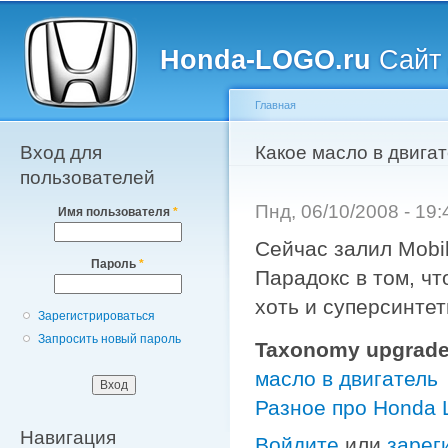
Главное меню
Пе
о
Honda-LOGO.ru
Сайт 
с
Главная
Вход для
Вы здесь
Какое масло в двигат
пользователей
Пнд, 06/10/2008 - 19
Имя пользователя
*
Сейчас залил Mobi
Пароль
*
Парадокс в том, чт
хоть и суперсинтет
Зарегистрироваться
Запросить новый пароль
Taxonomy upgrade
масло в двигатель
Разное про Honda
Навигация
Войдите
или
зарег