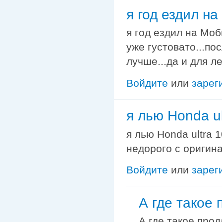
я год ездил н
я год ездил на Моб
уже густовато...по
лучше...да и для ле
Войдите
или
зарег
я лью Honda ul
я лью Honda ultra 
недорого с оригин
Войдите
или
зарег
А где такое 
А где такое прод