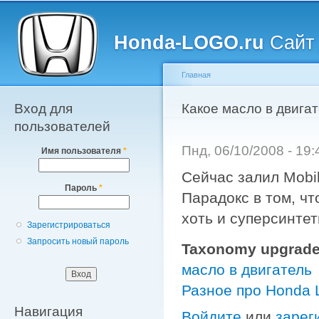
Главное меню
Пе
о
Honda-LOGO.ru
Сайт 
с
Главная
Вход для
Вы здесь
Какое масло в двигат
пользователей
Пнд, 06/10/2008 - 19
Имя пользователя
*
Сейчас залил Mobi
Пароль
*
Парадокс в том, чт
хоть и суперсинтет
Зарегистрироваться
Запросить новый пароль
Taxonomy upgrade
масло в двигатель
Разное про Honda
Навигация
Войдите
или
зарег