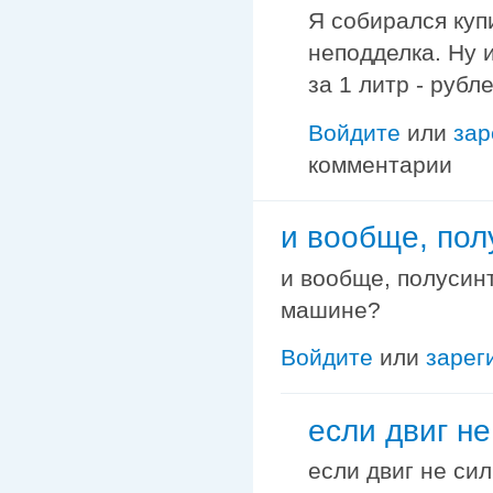
Я собирался купи
неподделка. Ну 
за 1 литр - рубл
Войдите
или
зар
комментарии
и вообще, пол
и вообще, полусин
машине?
Войдите
или
зарег
если двиг не
если двиг не сил