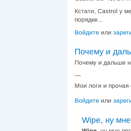
Кстати, Castrol у 
порядке...
Войдите
или
зарег
Почему и даль
Почему и дальше н
—
Мои логи и прочая
Войдите
или
зарег
Wipe, ну мне
Wipe
, ну мне пр