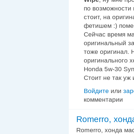
по возможности 
стоит, на ориги
фетишем :) поме
Сейчас время ма
оригинальный за
тоже оригинал. 
оригинального х
Honda 5w-30 Synt
Стоит не так уж 
Войдите
или
зар
комментарии
Romerro, хонд
Romerro, хонда мас