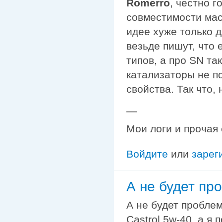
Romerro
, честно г
совместимости мас
идее хуже только д
везьде пишут, что
типов, а про SN та
катализаторы не п
свойства. Так что, 
—
Мои логи и прочая
Войдите
или
зарег
А не будет пр
А не будет проблем
Castrol 5w-40, а я