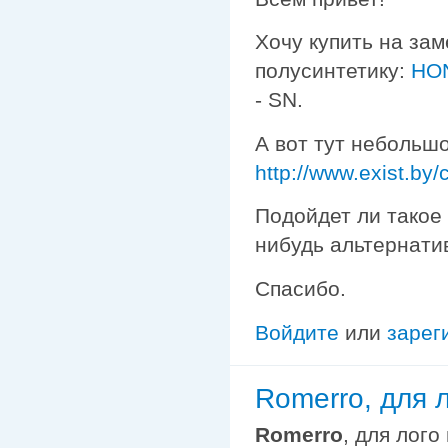
Хочу купить на зам
полусинтетику:
HON
- SN.
А вот тут небольш
http://www.exist.by
Подойдет ли такое
нибудь альтернати
Спасибо.
Войдите
или
зарег
Romerro, для 
Romerro
, для лого