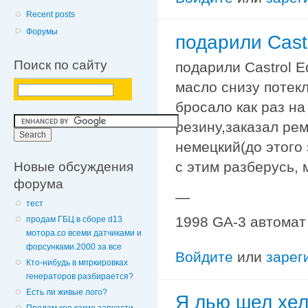
Recent posts
Форумы
подарили Cast
Поиск по сайту
подарили Castrol E
масло снизу потекл
бросало как раз н
резину,заказал ре
немецкий(до этого 
Новые обсуждения
с этим разберусь, 
форума
—
тест
1998 GA-3 автомат
продам ГБЦ в сборе d13
мотора.со всеми датчиками и
форсунками.2000 за все
Войдите
или
зарег
Кто-нибудь в мпркировках
генераторов разбирается?
Есть ли живые лого?
Я лью шел хел