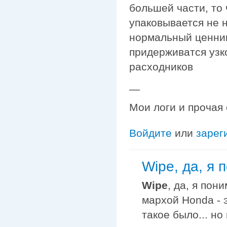
большей части, то
упаковывается не н
нормальный ценник
придерживатся узк
расходников
—
Мои логи и прочая
Войдите
или
зарег
Wipe, да, я 
Wipe
, да, я пон
мархой Honda - 
такое было... но 