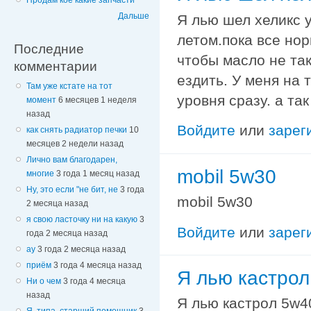
Продам кое какие запчасти
Дальше
Я лью шел хеликс у
летом.пока все но
Последние
чтобы масло не та
комментарии
ездить. У меня на 
Там уже кстате на тот
уровня сразу. а та
момент
6 месяцев 1 неделя
назад
Войдите
или
зарег
как снять радиатор печки
10
месяцев 2 недели назад
Лично вам благодарен,
mobil 5w30
многие
3 года 1 месяц назад
Ну, это если "не бит, не
3 года
mobil 5w30
2 месяца назад
я свою ласточку ни на какую
3
Войдите
или
зарег
года 2 месяца назад
ау
3 года 2 месяца назад
приём
3 года 4 месяца назад
Я лью кастрол
Ни о чем
3 года 4 месяца
назад
Я лью кастрол 5w4
Я, типа, старший помощник
3