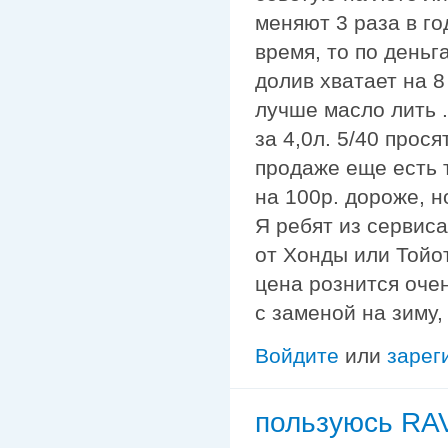
меняют 3 раза в го
время, то по деньга
долив хватает на 8
лучше масло лить .
за 4,0л. 5/40 прос
продаже еще есть 
на 100р. дороже, н
Я ребят из сервис
от Хонды или Тойоты
цена рознится очен
с заменой на зиму,
Войдите
или
зарег
пользуюсь R