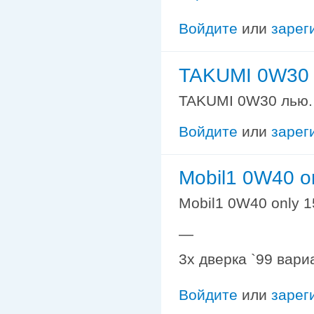
Войдите
или
зарег
TAKUMI 0W30 
TAKUMI 0W30 лью. 
Войдите
или
зарег
Mobil1 0W40 o
Mobil1 0W40 only 
—
3х дверка `99 вари
Войдите
или
зарег