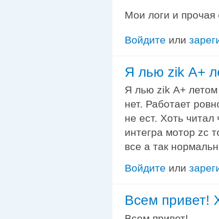
Мои логи и прочая
Войдите
или
зарег
Я лью zik А+ 
Я лью zik А+ летом
нет. Работает ров
не ест. Хоть читал
интегра мотор zc т
все а так нормальн
Войдите
или
зарег
Всем привет! 
Всем привет!