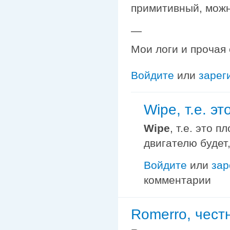
примитивный, можн
—
Мои логи и прочая
Войдите
или
зарег
Wipe, т.е. эт
Wipe
, т.е. это 
двигателю будет
Войдите
или
зар
комментарии
Romerro, честн