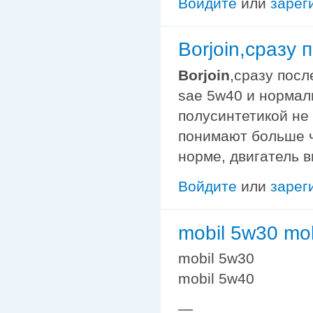
Войдите
или
зарег
Borjoin,сразу
Borjoin
,сразу посл
sae 5w40 и нормал
полусинтетикой не
понимают больше че
норме, двигатель в
Войдите
или
зарег
mobil 5w30 mo
mobil 5w30
mobil 5w40
—