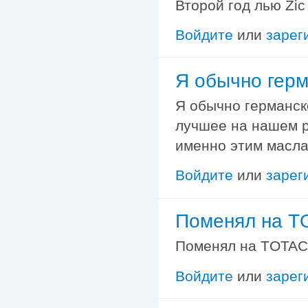
Второй год лью Zic
Войдите
или
зарег
Я обычно гер
Я обычно германск
лучшее на нашем р
именно этим масла
Войдите
или
зарег
Поменял на T
Поменял на TOTAC
Войдите
или
зарег