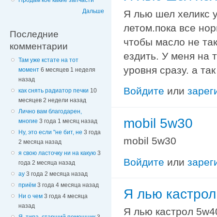
Продам кое какие запчасти
Дальше
Я лью шел хеликс у
летом.пока все но
Последние
чтобы масло не та
комментарии
ездить. У меня на 
Там уже кстате на тот
уровня сразу. а та
момент
6 месяцев 1 неделя
назад
Войдите
или
зарег
как снять радиатор печки
10
месяцев 2 недели назад
Лично вам благодарен,
mobil 5w30
многие
3 года 1 месяц назад
Ну, это если "не бит, не
3 года
mobil 5w30
2 месяца назад
я свою ласточку ни на какую
3
Войдите
или
зарег
года 2 месяца назад
ау
3 года 2 месяца назад
приём
3 года 4 месяца назад
Я лью кастрол
Ни о чем
3 года 4 месяца
назад
Я лью кастрол 5w4
Я, типа, старший помощник
3