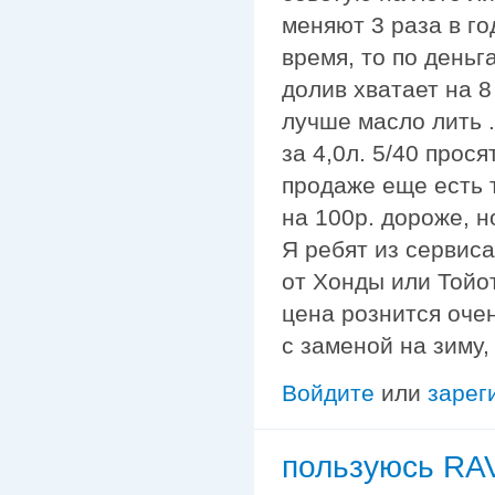
меняют 3 раза в го
время, то по деньга
долив хватает на 8
лучше масло лить .
за 4,0л. 5/40 прос
продаже еще есть 
на 100р. дороже, н
Я ребят из сервис
от Хонды или Тойоты
цена рознится очен
с заменой на зиму,
Войдите
или
зарег
пользуюсь R