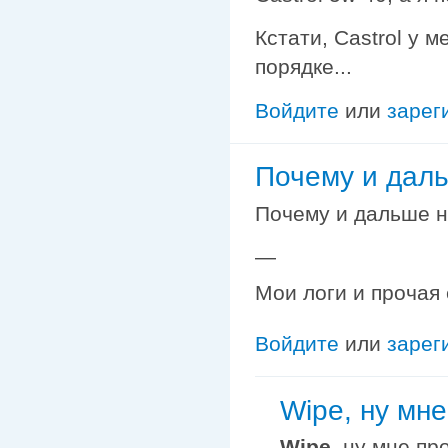
Кстати, Castrol у 
порядке...
Войдите
или
зарег
Почему и даль
Почему и дальше н
—
Мои логи и прочая
Войдите
или
зарег
Wipe, ну мне
Wipe
, ну мне пр