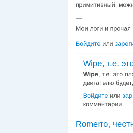
примитивный, можн
—
Мои логи и прочая
Войдите
или
зарег
Wipe, т.е. эт
Wipe
, т.е. это 
двигателю будет
Войдите
или
зар
комментарии
Romerro, честн