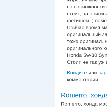
по возможности 
стоит, на ориги
фетишем :) поме
Сейчас время ма
оригинальный за
тоже оригинал. 
оригинального х
Honda 5w-30 Synt
Стоит не так уж 
Войдите
или
зар
комментарии
Romerro, хонд
Romerro, хонда мас