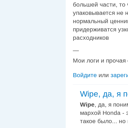
большей части, то
упаковывается не н
нормальный ценник
придерживатся узк
расходников
—
Мои логи и прочая
Войдите
или
зарег
Wipe, да, я 
Wipe
, да, я пон
мархой Honda - 
такое было... но 