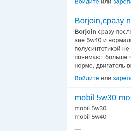
Войдите
или
зарег
Borjoin,сразу
Borjoin
,сразу посл
sae 5w40 и нормал
полусинтетикой не
понимают больше че
норме, двигатель в
Войдите
или
зарег
mobil 5w30 mo
mobil 5w30
mobil 5w40
—