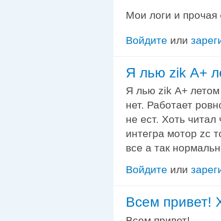
Мои логи и прочая
Войдите
или
зарег
Я лью zik А+ 
Я лью zik А+ летом
нет. Работает ров
не ест. Хоть читал
интегра мотор zc т
все а так нормальн
Войдите
или
зарег
Всем привет! 
Всем привет!