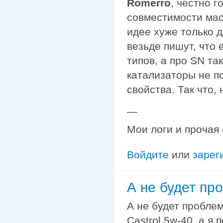
Romerro
, честно г
совместимости мас
идее хуже только д
везьде пишут, что
типов, а про SN та
катализаторы не п
свойства. Так что, 
—
Мои логи и прочая
Войдите
или
зарег
А не будет пр
А не будет проблем
Castrol 5w-40, а я