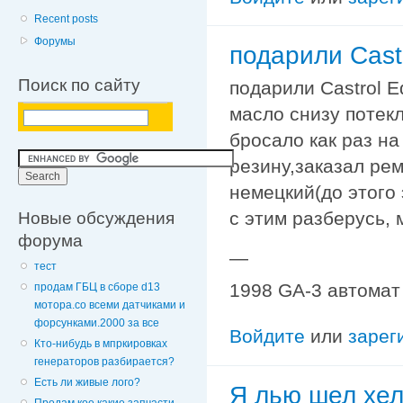
Recent posts
Форумы
подарили Cast
Поиск по сайту
подарили Castrol E
масло снизу потекл
бросало как раз н
резину,заказал ре
немецкий(до этого 
Новые обсуждения
с этим разберусь, 
форума
—
тест
1998 GA-3 автомат
продам ГБЦ в сборе d13
мотора.со всеми датчиками и
форсунками.2000 за все
Войдите
или
зарег
Кто-нибудь в мпркировках
генераторов разбирается?
Есть ли живые лого?
Я лью шел хел