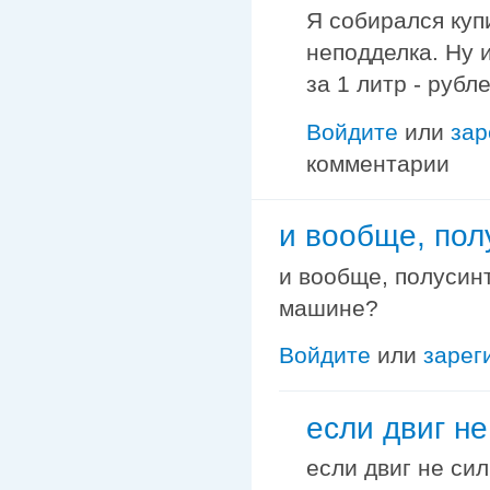
Я собирался купи
неподделка. Ну 
за 1 литр - рубл
Войдите
или
зар
комментарии
и вообще, пол
и вообще, полусин
машине?
Войдите
или
зарег
если двиг не
если двиг не сил