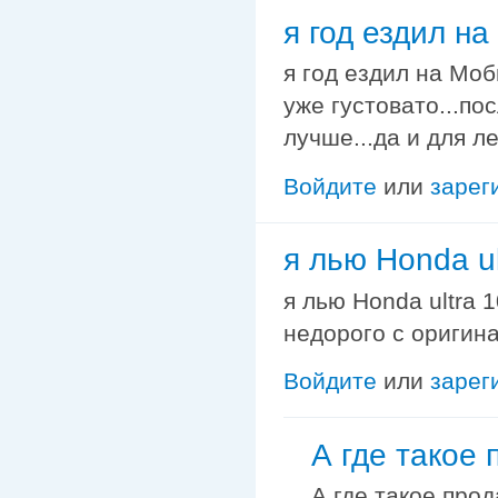
я год ездил н
я год ездил на Моб
уже густовато...по
лучше...да и для ле
Войдите
или
зарег
я лью Honda ul
я лью Honda ultra 
недорого с оригин
Войдите
или
зарег
А где такое 
А где такое прод