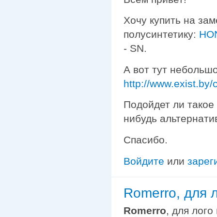
Хочу купить на зам
полусинтетику:
HON
- SN.
А вот тут небольш
http://www.exist.by
Подойдет ли такое
нибудь альтернати
Спасибо.
Войдите
или
зарег
Romerro, для 
Romerro
, для лого