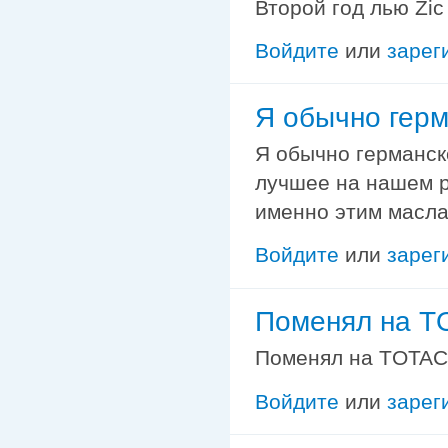
Второй год лью Zic
Войдите
или
зарег
Я обычно гер
Я обычно германск
лучшее на нашем р
именно этим масла
Войдите
или
зарег
Поменял на T
Поменял на TOTAC
Войдите
или
зарег