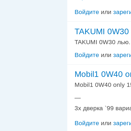
Войдите
или
зарег
TAKUMI 0W30 
TAKUMI 0W30 лью. 
Войдите
или
зарег
Mobil1 0W40 o
Mobil1 0W40 only 
—
3х дверка `99 вари
Войдите
или
зарег