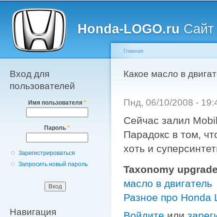
Главное меню
Пе
о
Honda-LOGO.ru
Сайт 
с
Главная
Вход для
Вы здесь
Какое масло в двигат
пользователей
Пнд, 06/10/2008 - 19
Имя пользователя
*
Сейчас залил Mobi
Пароль
*
Парадокс в том, чт
хоть и суперсинтет
Зарегистрироваться
Запросить новый пароль
Taxonomy upgrade
масло в двигатель
Разное про Honda
Навигация
Войдите
или
зарег