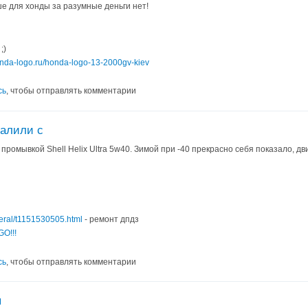
ше для хонды за разумные деньги нет!
;)
honda-logo.ru/honda-logo-13-2000gv-kiev
сь
, чтобы отправлять комментарии
залили с
промывкой Shell Helix Ultra 5w40. Зимой при -40 прекрасно себя показало, д
neral/t1151530505.html
- ремонт дпдз
O!!!
сь
, чтобы отправлять комментарии
я