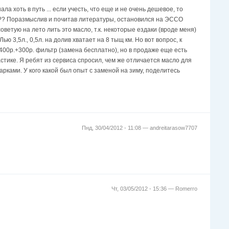
 хоть в путь ... если учесть, что еще и не очень дешевое, то
 ??? Поразмыслив и почитав литературы, остановился на ЭССО
советую на лето лить это масло, т.к. некоторые ездаки (вроде меня)
ью 3,5л., 0,5л. на долив хватает на 8 тыщ км. Но вот вопрос, к
 1400р.+300р. фильтр (замена бесплатно), но в продаже еще есть
стике. Я ребят из сервиса спросил, чем же отличается масло для
марками. У кого какой был опыт с заменой на зиму, поделитесь
Пнд, 30/04/2012 - 11:08 —
andreitarasow7707
Чт, 03/05/2012 - 15:36 —
Romerro