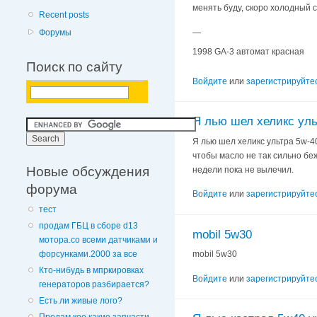
менять буду, скоро холодный с
Recent posts
—
Форумы
1998 GA-3 автомат красная
Поиск по сайту
Войдите
или
зарегистрируйте
Я лью шел хеликс уль
Я лью шел хеликс ультра 5w-40
чтобы масло не так сильно беж
Новые обсуждения
недели пока не вылечил.
форума
Войдите
или
зарегистрируйте
тест
продам ГБЦ в сборе d13
mobil 5w30
мотора.со всеми датчиками и
mobil 5w30
форсунками.2000 за все
Кто-нибудь в мпркировках
Войдите
или
зарегистрируйте
генераторов разбирается?
Есть ли живые лого?