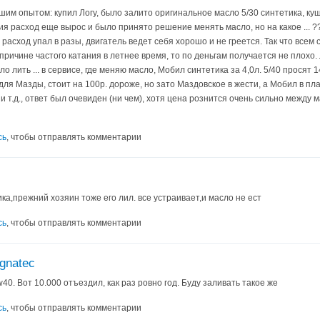
м опытом: купил Логу, было залито оригинальное масло 5/30 синтетика, кушала
я расход еще вырос и было принято решение менять масло, но на какое ...
 расход упал в разы, двигатель ведет себя хорошо и не греется. Так что всем 
причине частого катания в летнее время, то по деньгам получается не плохо. Л
ло лить ... в сервисе, где меняю масло, Мобил синтетика за 4,0л. 5/40 просят
ля Мазды, стоит на 100р. дороже, но зато Маздовское в жести, а Мобил в пла
и т.д., ответ был очевиден (ни чем), хотя цена рознится очень сильно между 
сь
, чтобы отправлять комментарии
а,прежний хозяин тоже его лил. все устраивает,и масло не ест
сь
, чтобы отправлять комментарии
gnatec
40. Вот 10.000 отъездил, как раз ровно год. Буду заливать такое же
сь
, чтобы отправлять комментарии