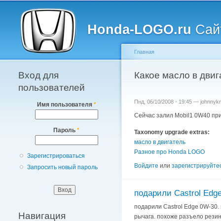
Главное меню
Honda-LOGO.ru
Сайт
Главная
Вход для
Вы здесь
Какое масло в двиг
пользователей
Пнд, 06/10/2008 - 19:45 —
johnnykn
Имя пользователя
*
Сейчас залил Mobil1 0W40 при 
Пароль
*
Taxonomy upgrade extras:
масло в двигатель
Разное про Honda LOGO
Зарегистрироваться
Войдите
или
зарегистрируйте
Запросить новый пароль
подарили Castrol Edg
подарили Castrol Edge 0W-30. 
Навигация
рычага. похоже разъело резину