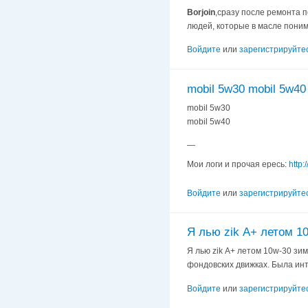
Borjoin
,сразу после ремонта 
людей, которые в масле понима
Войдите
или
зарегистрируйте
mobil 5w30 mobil 5w40
mobil 5w30
mobil 5w40
—
Мои логи и прочая ересь:
http:
Войдите
или
зарегистрируйте
Я лью zik А+ летом 1
Я лью zik А+ летом 10w-30 зим
фондовских движках. Была инте
Войдите
или
зарегистрируйте