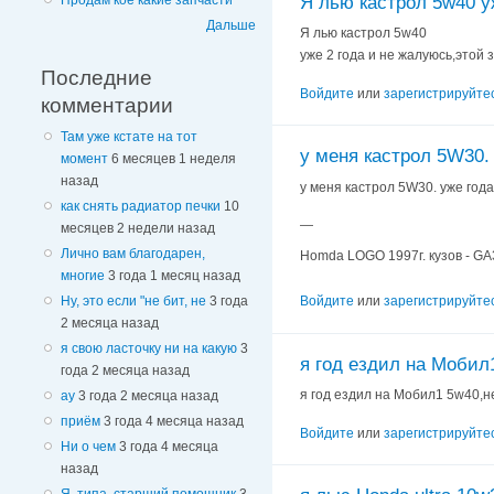
Я лью кастрол 5w40 у
Продам кое какие запчасти
Дальше
Я лью кастрол 5w40
уже 2 года и не жалуюсь,этой 
Последние
Войдите
или
зарегистрируйте
комментарии
Там уже кстате на тот
у меня кастрол 5W30.
момент
6 месяцев 1 неделя
назад
у меня кастрол 5W30. уже года
как снять радиатор печки
10
—
месяцев 2 недели назад
Лично вам благодарен,
Homda LOGO 1997г. кузов - GA3
многие
3 года 1 месяц назад
Ну, это если "не бит, не
3 года
Войдите
или
зарегистрируйте
2 месяца назад
я свою ласточку ни на какую
3
я год ездил на Мобил
года 2 месяца назад
я год ездил на Мобил1 5w40,не
ау
3 года 2 месяца назад
приём
3 года 4 месяца назад
Войдите
или
зарегистрируйте
Ни о чем
3 года 4 месяца
назад
Я, типа, старший помощник
3