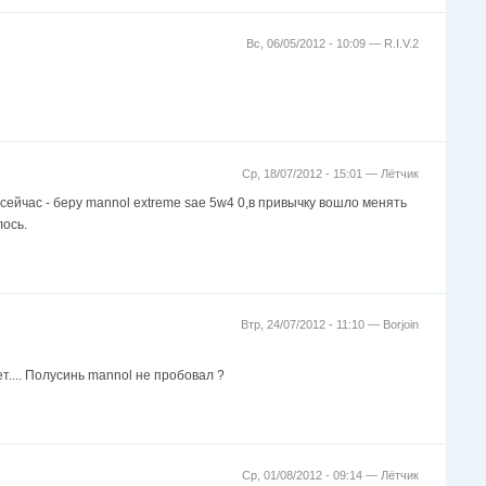
Вс, 06/05/2012 - 10:09 —
R.I.V.2
Ср, 18/07/2012 - 15:01 —
Лётчик
сейчас - беру mannol extreme sae 5w4 0,в привычку вошло менять
лось.
Втр, 24/07/2012 - 11:10 —
Borjoin
.... Полусинь mannol не пробовал ?
Ср, 01/08/2012 - 09:14 —
Лётчик