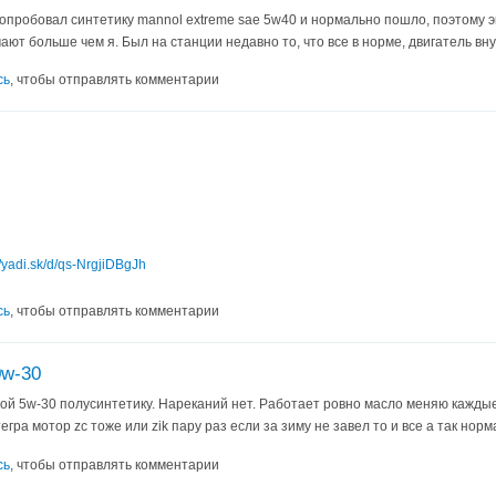
попробовал синтетику mannol extreme sae 5w40 и нормально пошло, поэтому 
ют больше чем я. Был на станции недавно то, что все в норме, двигатель вну
сь
, чтобы отправлять комментарии
//yadi.sk/d/qs-NrgjiDBgJh
сь
, чтобы отправлять комментарии
0w-30
ой 5w-30 полусинтетику. Нареканий нет. Работает ровно масло меняю каждые 5
гра мотор zc тоже или zik пару раз если за зиму не завел то и все а так норм
сь
, чтобы отправлять комментарии