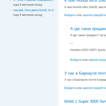
я лью Honda ultra 10w
года 9 месяцев назад
я лью Honda ultra 10w30, мас
там два типа двигателей, по
3
года 9 месяцев назад
Войдите
или
зарегистрируйте
А где такое продаю
А где такое продают? ни р
—
Homda LOGO 1997г. кузов -
Войдите
или
зарегистрир
У нас в Барнауле почт
У нас в Барнауле почти в кажд
Войдите
или
зарегистрируйте
Mobil 1 Super 3000 5w4