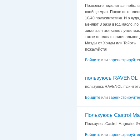
Позвольте поделиться небольши
вообще мрак. После потеплени
10/40 полусинтетика. И о чудо,
меняют 3 раза в год масло, по 
зиме все-таки какое лучше мас
такое же масло оригинальное д
Мазды от Хонды или Тойоты .. 
пожалуйста!
Войдите
или
зарегистрируйте
пользуюсь RAVENOL
пользуюсь RAVENOL п\синтетик
Войдите
или
зарегистрируйте
Пользуюсь Castrol Ma
Пользуюсь Castrol Magnatec 5w
Войдите
или
зарегистрируйте