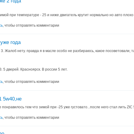
же 2 года
зимой при температуре - 25 и ниже двигатель крутит нормально но авто плохо
сь
, чтобы отправлять комментарии
 уже года
 3. Жалоб нету. правда я в масле особо не разбираюсь, какое посоветовали, т
. 5 дверей. Красноярск. В россии 5 лет.
сь
, чтобы отправлять комментарии
1 5w40,не
 понравилось тем что зимой при -25 уже густовато...после него стал лить ZIC 
сь
, чтобы отправлять комментарии