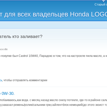
Перейти к
Старый 
основному
 для всех владельцев Honda LOG
содержанию
атель кто заливает?
oxville
покупке был Castrol 10W40, Парадокс в том, что на кастроеле пила масло, а н
сь
, чтобы отправлять комментарии
e 0W-30.
побаиваюсь,как вода. с месяц назад масло снизу потекло, где-то в районе са
,заказал ремень/ролик/сальники грм,сайлентблок немецкий(до этого экзист то