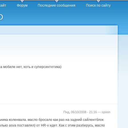
сайт
Форум
Последние сообщения
Поиск по сайту
O
а мобиле нет, хоть и суперсинтетика)
Пнд, 06/10/2008 - 21:16 —
spoon
льника коленвала. масло бросало как раз на задний сайлентблок
лько asva поставлял) от HR-v идет. Как с этим разберусь, масло