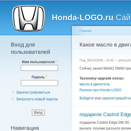
Главное меню
Honda-LOGO.ru
Сайт
Главная
Вход для
Вы здесь
Какое масло в двиг
пользователей
Пнд, 06/10/2008 - 19:45 —
johnnykn
Имя пользователя
*
Сейчас залил Mobil1 0W40 при 
Пароль
*
Taxonomy upgrade extras:
масло в двигатель
Разное про Honda LOGO
Зарегистрироваться
Войдите
или
зарегистрируйте
Запросить новый пароль
подарили Castrol Edg
подарили Castrol Edge 0W-30. 
Навигация
рычага. похоже разъело резину