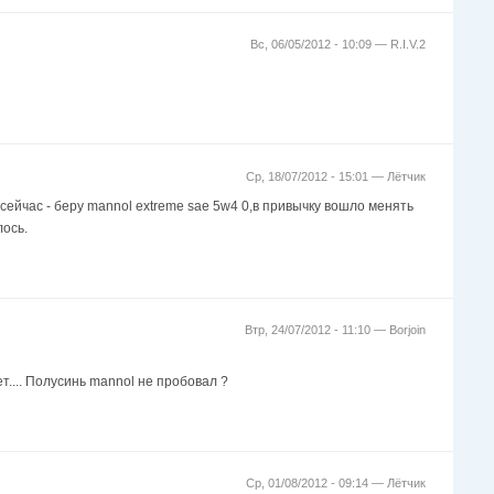
Вс, 06/05/2012 - 10:09 —
R.I.V.2
Ср, 18/07/2012 - 15:01 —
Лётчик
сейчас - беру mannol extreme sae 5w4 0,в привычку вошло менять
лось.
Втр, 24/07/2012 - 11:10 —
Borjoin
.... Полусинь mannol не пробовал ?
Ср, 01/08/2012 - 09:14 —
Лётчик