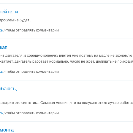
ейте, и
проблем не будет .
сь
, чтобы отправлять комментарии
кап
онт двигателя, в хорошую копеечку влетел мне,поэтому на масле не экономлю 
 хватает, двигатель работает нормально, масло не жрет, доливать не приходи
сь
, чтобы отправлять комментарии
ибаюсь,
 экстрим это синтетика. Слышал мнения, что на полусинтетике лучше работает
сь
, чтобы отправлять комментарии
емонта