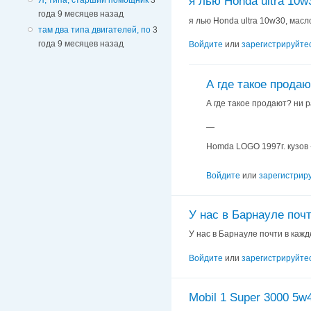
я лью Honda ultra 10w
года 9 месяцев назад
я лью Honda ultra 10w30, мас
там два типа двигателей, по
3
года 9 месяцев назад
Войдите
или
зарегистрируйте
А где такое продаю
А где такое продают? ни р
—
Homda LOGO 1997г. кузов -
Войдите
или
зарегистрир
У нас в Барнауле почт
У нас в Барнауле почти в кажд
Войдите
или
зарегистрируйте
Mobil 1 Super 3000 5w4