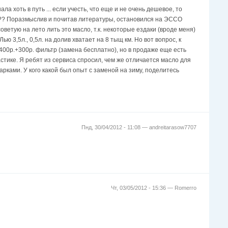
 хоть в путь ... если учесть, что еще и не очень дешевое, то
 ??? Поразмыслив и почитав литературы, остановился на ЭССО
советую на лето лить это масло, т.к. некоторые ездаки (вроде меня)
ью 3,5л., 0,5л. на долив хватает на 8 тыщ км. Но вот вопрос, к
 1400р.+300р. фильтр (замена бесплатно), но в продаже еще есть
стике. Я ребят из сервиса спросил, чем же отличается масло для
марками. У кого какой был опыт с заменой на зиму, поделитесь
Пнд, 30/04/2012 - 11:08 —
andreitarasow7707
Чт, 03/05/2012 - 15:36 —
Romerro