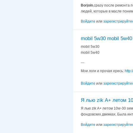
Borjoin
,сразу после ремонта 
людей, которые в масле понима
Войдите
или
зарегистрируйте
mobil 5w30 mobil 5w40
mobil 5w30
mobil 5w40
—
Мои логи и прочая ересь:
http:
Войдите
или
зарегистрируйте
Я лью zik А+ летом 1
Я лью zik А+ летом 10w-30 зим
фондовских движках. Была инте
Войдите
или
зарегистрируйте