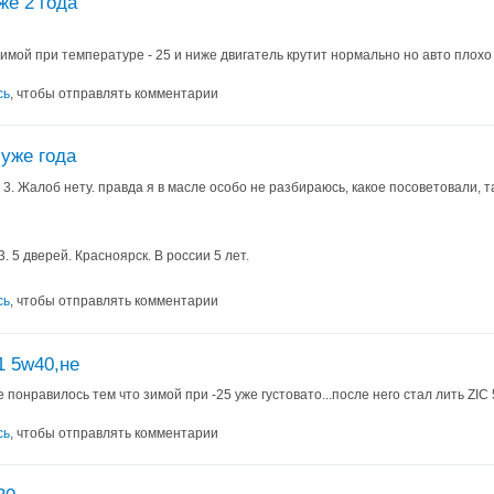
же 2 года
зимой при температуре - 25 и ниже двигатель крутит нормально но авто плохо
сь
, чтобы отправлять комментарии
 уже года
 3. Жалоб нету. правда я в масле особо не разбираюсь, какое посоветовали, т
. 5 дверей. Красноярск. В россии 5 лет.
сь
, чтобы отправлять комментарии
1 5w40,не
 понравилось тем что зимой при -25 уже густовато...после него стал лить ZIC 
сь
, чтобы отправлять комментарии