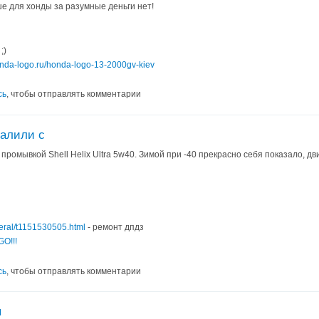
ше для хонды за разумные деньги нет!
;)
honda-logo.ru/honda-logo-13-2000gv-kiev
сь
, чтобы отправлять комментарии
залили с
промывкой Shell Helix Ultra 5w40. Зимой при -40 прекрасно себя показало, д
neral/t1151530505.html
- ремонт дпдз
O!!!
сь
, чтобы отправлять комментарии
я