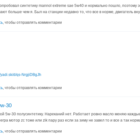
попробовал синтетику mannol extreme sae 5w40 и нормально пошло, поэтому 
ют больше чем я. Был на станции недавно то, что все в норме, двигатель вну
сь
, чтобы отправлять комментарии
//yadi.sk/d/qs-NrgjiDBgJh
сь
, чтобы отправлять комментарии
0w-30
ой 5w-30 полусинтетику. Нареканий нет. Работает ровно масло меняю каждые 5
гра мотор zc тоже или zik пару раз если за зиму не завел то и все а так норм
сь
, чтобы отправлять комментарии