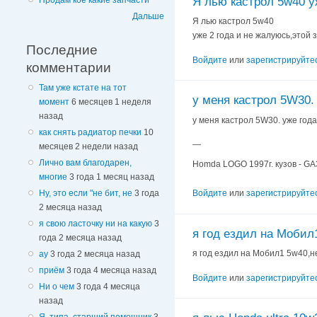
Я лью кастрол 5w40 у
Продам кое какие запчасти
Дальше
Я лью кастрол 5w40
уже 2 года и не жалуюсь,этой 
Последние
Войдите
или
зарегистрируйте
комментарии
Там уже кстате на тот
у меня кастрол 5W30.
момент
6 месяцев 1 неделя
назад
у меня кастрол 5W30. уже года
как снять радиатор печки
10
—
месяцев 2 недели назад
Лично вам благодарен,
Homda LOGO 1997г. кузов - GA3
многие
3 года 1 месяц назад
Ну, это если "не бит, не
3 года
Войдите
или
зарегистрируйте
2 месяца назад
я свою ласточку ни на какую
3
я год ездил на Мобил
года 2 месяца назад
я год ездил на Мобил1 5w40,не
ау
3 года 2 месяца назад
приём
3 года 4 месяца назад
Войдите
или
зарегистрируйте
Ни о чем
3 года 4 месяца
назад
Я, типа, старший помощник
3