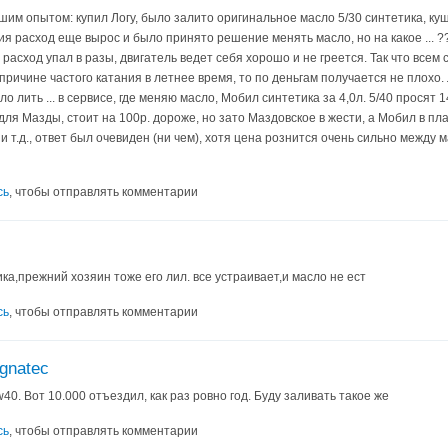
м опытом: купил Логу, было залито оригинальное масло 5/30 синтетика, кушала
я расход еще вырос и было принято решение менять масло, но на какое ...
 расход упал в разы, двигатель ведет себя хорошо и не греется. Так что всем 
причине частого катания в летнее время, то по деньгам получается не плохо. Л
ло лить ... в сервисе, где меняю масло, Мобил синтетика за 4,0л. 5/40 просят
ля Мазды, стоит на 100р. дороже, но зато Маздовское в жести, а Мобил в пла
и т.д., ответ был очевиден (ни чем), хотя цена рознится очень сильно между 
сь
, чтобы отправлять комментарии
а,прежний хозяин тоже его лил. все устраивает,и масло не ест
сь
, чтобы отправлять комментарии
gnatec
40. Вот 10.000 отъездил, как раз ровно год. Буду заливать такое же
сь
, чтобы отправлять комментарии