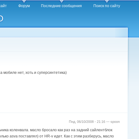
сайт
Форум
Последние сообщения
Поиск по сайту
O
а мобиле нет, хоть и суперсинтетика)
Пнд, 06/10/2008 - 21:16 —
spoon
льника коленвала. масло бросало как раз на задний сайлентблок
лько asva поставлял) от HR-v идет. Как с этим разберусь, масло