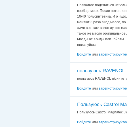
Позвольте поделиться небольши
вообще мрак. После потеплени
10/40 полусинтетика. И о чудо,
меняют 3 раза в год масло, по 
зиме все-таки какое лучше мас
такое же масло оригинальное д
Мазды от Хонды или Тойоты .. 
пожалуйста!
Войдите
или
зарегистрируйте
пользуюсь RAVENOL
пользуюсь RAVENOL п\синтетик
Войдите
или
зарегистрируйте
Пользуюсь Castrol Ma
Пользуюсь Castrol Magnatec 5w
Войдите
или
зарегистрируйте