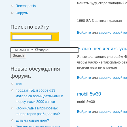
менять буду, скоро холодный с
Recent posts
—
Форумы
1998 GA-3 автомат красная
Поиск по сайту
Войдите
или
зарегистрируйте
Я лью шел хеликс уль
Я лью шел хеликс ультра 5w-40
чтобы масло не так сильно беж
Новые обсуждения
недели пока не вылечил.
форума
Войдите
или
зарегистрируйте
тест
продам ГБЦ в сборе d13
mobil 5w30
мотора.со всеми датчиками и
mobil 5w30
форсунками.2000 за все
Кто-нибудь в мпркировках
Войдите
или
зарегистрируйте
генераторов разбирается?
Есть ли живые лого?