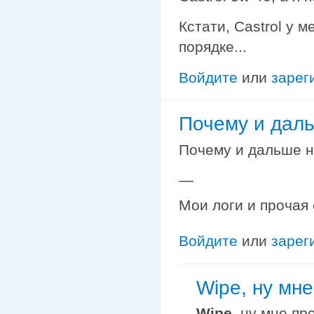
Кстати, Castrol у 
порядке...
Войдите
или
зарег
Почему и даль
Почему и дальше н
—
Мои логи и прочая
Войдите
или
зарег
Wipe, ну мне
Wipe
, ну мне пр