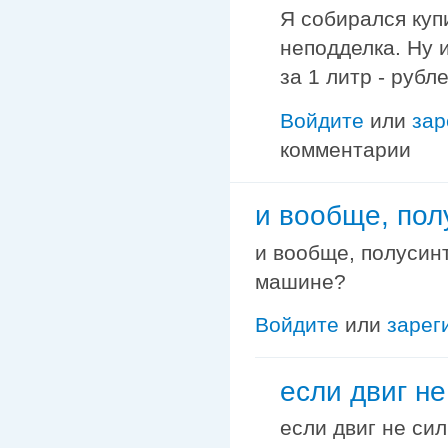
Я собирался купи
неподделка. Ну 
за 1 литр - рубл
Войдите
или
зар
комментарии
и вообще, пол
и вообще, полусин
машине?
Войдите
или
зарег
если двиг не
если двиг не сил