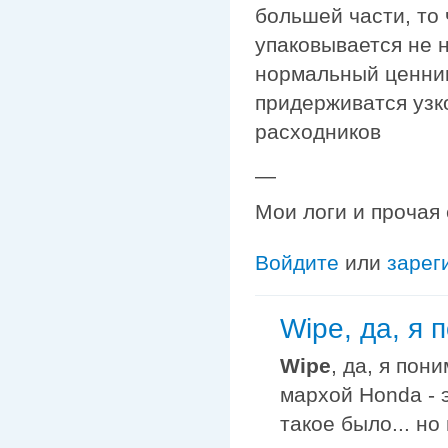
большей части, то
упаковывается не н
нормальный ценник
придерживатся узк
расходников
—
Мои логи и прочая
Войдите
или
зарег
Wipe, да, я 
Wipe
, да, я пон
мархой Honda - 
такое было... но 