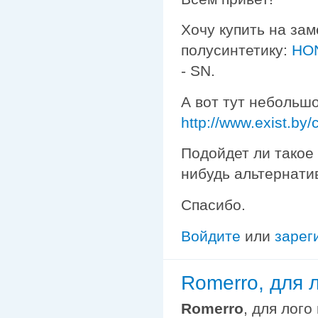
Хочу купить на зам
полусинтетику:
HON
- SN.
А вот тут небольш
http://www.exist.by
Подойдет ли такое
нибудь альтернати
Спасибо.
Войдите
или
зарег
Romerro, для 
Romerro
, для лого