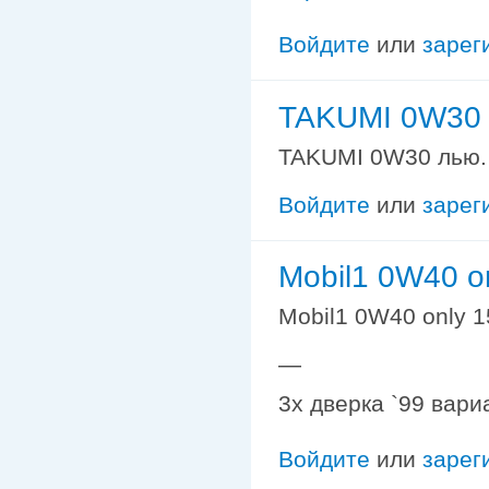
Войдите
или
зарег
TAKUMI 0W30 
TAKUMI 0W30 лью. 
Войдите
или
зарег
Mobil1 0W40 o
Mobil1 0W40 only 
—
3х дверка `99 вари
Войдите
или
зарег