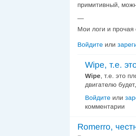
примитивный, можн
—
Мои логи и прочая
Войдите
или
зарег
Wipe, т.е. эт
Wipe
, т.е. это 
двигателю будет
Войдите
или
зар
комментарии
Romerro, честн