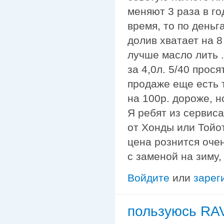
меняют 3 раза в го
время, то по деньга
долив хватает на 8
лучше масло лить .
за 4,0л. 5/40 прос
продаже еще есть 
на 100р. дороже, н
Я ребят из сервис
от Хонды или Тойоты
цена рознится очен
с заменой на зиму,
Войдите
или
зарег
пользуюсь R