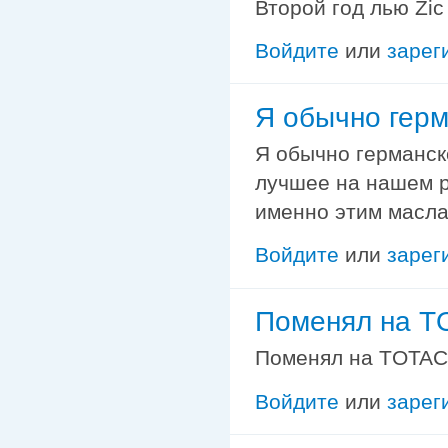
Второй год лью Zic
Войдите
или
зарег
Я обычно гер
Я обычно германск
лучшее на нашем р
именно этим масла
Войдите
или
зарег
Поменял на T
Поменял на TOTAC
Войдите
или
зарег