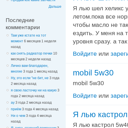
Продам кое какие запчасти
Дальше
Я лью шел хеликс у
летом.пока все но
Последние
чтобы масло не та
комментарии
ездить. У меня на 
Там уже кстате на тот
уровня сразу. а та
момент
6 месяцев 1 неделя
назад
Войдите
или
зарег
как снять радиатор печки
10
месяцев 2 недели назад
Лично вам благодарен,
mobil 5w30
многие
3 года 1 месяц назад
Ну, это если "не бит, не
3 года
mobil 5w30
2 месяца назад
я свою ласточку ни на какую
3
Войдите
или
зарег
года 2 месяца назад
ау
3 года 2 месяца назад
приём
3 года 4 месяца назад
Я лью кастрол
Ни о чем
3 года 4 месяца
назад
Я лью кастрол 5w4
Я, типа, старший помощник
3