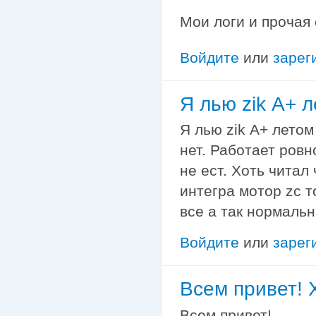
Мои логи и прочая
Войдите
или
зарег
Я лью zik А+ 
Я лью zik А+ летом
нет. Работает ров
не ест. Хоть читал
интегра мотор zc т
все а так нормальн
Войдите
или
зарег
Всем привет! 
Всем привет!