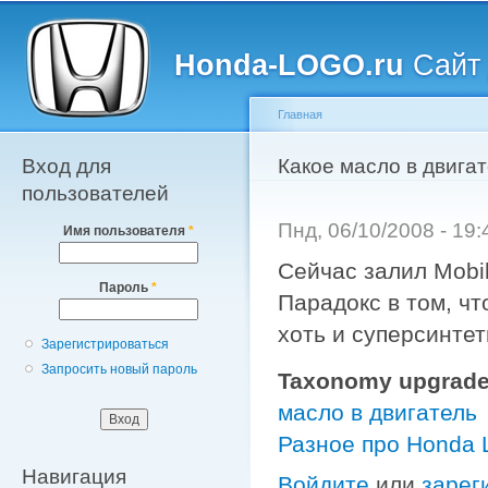
Главное меню
Пе
о
Honda-LOGO.ru
Сайт 
с
Главная
Вход для
Вы здесь
Какое масло в двигат
пользователей
Пнд, 06/10/2008 - 19
Имя пользователя
*
Сейчас залил Mobi
Пароль
*
Парадокс в том, чт
хоть и суперсинтет
Зарегистрироваться
Запросить новый пароль
Taxonomy upgrade
масло в двигатель
Разное про Honda
Навигация
Войдите
или
зарег