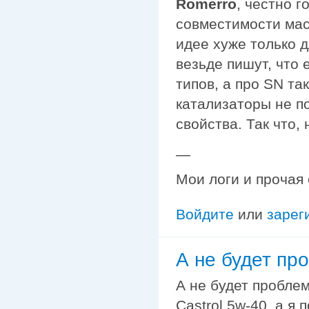
Romerro
, честно г
совместимости мас
идее хуже только д
везьде пишут, что
типов, а про SN та
катализаторы не п
свойства. Так что, 
—
Мои логи и прочая
Войдите
или
зарег
А не будет пр
А не будет проблем
Castrol 5w-40, а я