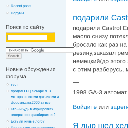
Recent posts
Форумы
подарили Cast
Поиск по сайту
подарили Castrol E
масло снизу потекл
бросало как раз н
резину,заказал ре
немецкий(до этого 
Новые обсуждения
с этим разберусь, 
форума
—
тест
1998 GA-3 автомат
продам ГБЦ в сборе d13
мотора.со всеми датчиками и
форсунками.2000 за все
Войдите
или
зарег
Кто-нибудь в мпркировках
генераторов разбирается?
Есть ли живые лого?
Я лью шел хел