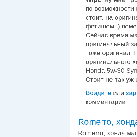
по возможности 
стоит, на ориги
фетишем :) поме
Сейчас время ма
оригинальный за
тоже оригинал. 
оригинального х
Honda 5w-30 Synt
Стоит не так уж 
Войдите
или
зар
комментарии
Romerro, хонд
Romerro, хонда мас