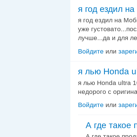
я год ездил н
я год ездил на Моб
уже густовато...по
лучше...да и для ле
Войдите
или
зарег
я лью Honda ul
я лью Honda ultra 
недорого с оригин
Войдите
или
зарег
А где такое 
А где такое прод