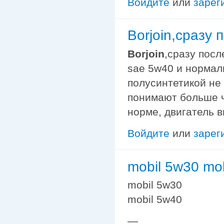
Войдите
или
зарег
Borjoin,сразу
Borjoin
,сразу посл
sae 5w40 и нормал
полусинтетикой не
понимают больше че
норме, двигатель в
Войдите
или
зарег
mobil 5w30 mo
mobil 5w30
mobil 5w40
—