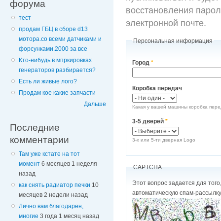
форума
восстановления парол
тест
электронной почте.
продам ГБЦ в сборе d13
мотора.со всеми датчиками и
Персональная информация
форсунками.2000 за все
Кто-нибудь в мпркировках
Город
*
генераторов разбирается?
Есть ли живые лого?
Коробка передач
Продам кое какие запчасти
Дальше
Какая у вашей машины коробка пер
3-5 дверей
*
Последние
комментарии
3-х или 5-ти дверная Logo
Там уже кстате на тот
момент
6 месяцев 1 неделя
CAPTCHA
назад
Этот вопрос задается для того, чтобы выяснить,
как снять радиатор печки
10
автоматическую спам-рассылку
месяцев 2 недели назад
Лично вам благодарен,
многие
3 года 1 месяц назад