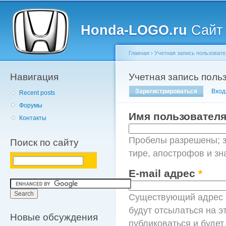
Главное меню
Пе
о
Honda-LOGO.ru
Сайт 
с
Главная
›
Учетная запись пользовате
Навигация
Вы здесь
Учетная запись поль
Главные вкладки
Зарегистрироваться
(активна
Вход
Recent posts
Форумы
Имя пользовател
Контакты
Пробелы разрешены; з
Поиск по сайту
тире, апострофов и зн
E-mail адрес
*
Существующий адрес э
будут отсылаться на э
Новые обсуждения
публиковаться и буде