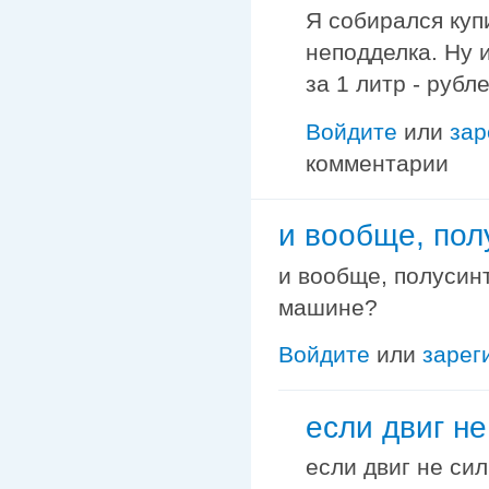
Я собирался купи
неподделка. Ну 
за 1 литр - рубл
Войдите
или
зар
комментарии
и вообще, пол
и вообще, полусин
машине?
Войдите
или
зарег
если двиг не
если двиг не сил