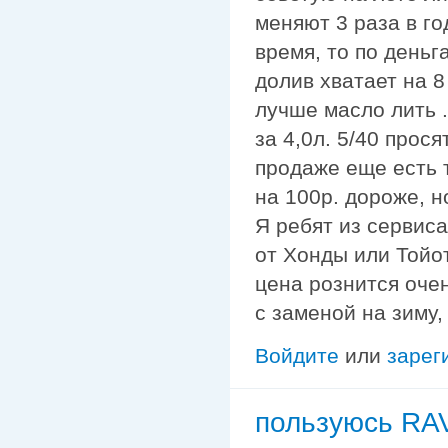
меняют 3 раза в го
время, то по деньга
долив хватает на 8
лучше масло лить .
за 4,0л. 5/40 прос
продаже еще есть 
на 100р. дороже, н
Я ребят из сервис
от Хонды или Тойоты
цена рознится очен
с заменой на зиму,
Войдите
или
зарег
пользуюсь R