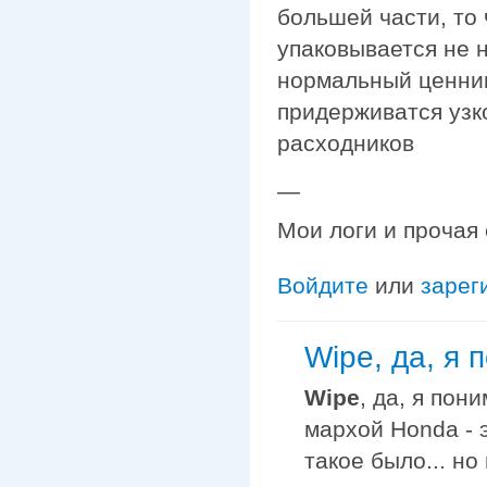
большей части, то
упаковывается не н
нормальный ценник
придерживатся узк
расходников
—
Мои логи и прочая
Войдите
или
зарег
Wipe, да, я 
Wipe
, да, я пон
мархой Honda - 
такое было... но 