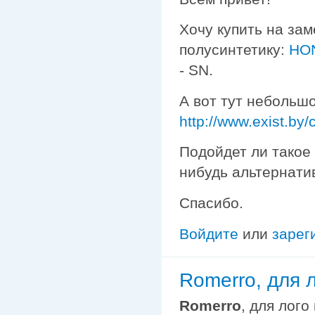
Хочу купить на зам
полусинтетику:
HON
- SN.
А вот тут небольш
http://www.exist.by
Подойдет ли такое
нибудь альтернати
Спасибо.
Войдите
или
зарег
Romerro, для 
Romerro
, для лого