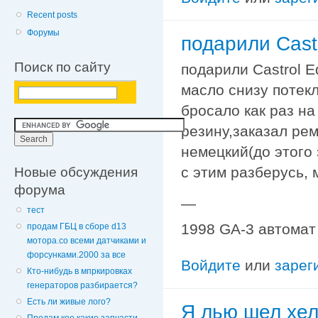
Recent posts
Форумы
подарили Cast
Поиск по сайту
подарили Castrol E
масло снизу потекл
бросало как раз н
резину,заказал ре
немецкий(до этого 
Новые обсуждения
с этим разберусь, 
форума
—
тест
1998 GA-3 автомат
продам ГБЦ в сборе d13
мотора.со всеми датчиками и
форсунками.2000 за все
Войдите
или
зарег
Кто-нибудь в мпркировках
генераторов разбирается?
Есть ли живые лого?
Я лью шел хел