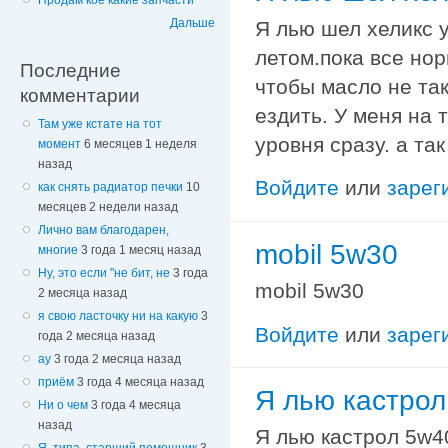
Продам кое какие запчасти
Дальше
Я лью шел хеликс у
летом.пока все но
Последние
чтобы масло не та
комментарии
ездить. У меня на 
Там уже кстате на тот
уровня сразу. а та
момент
6 месяцев 1 неделя
назад
Войдите
или
зарег
как снять радиатор печки
10
месяцев 2 недели назад
Лично вам благодарен,
mobil 5w30
многие
3 года 1 месяц назад
Ну, это если "не бит, не
3 года
mobil 5w30
2 месяца назад
я свою ласточку ни на какую
3
Войдите
или
зарег
года 2 месяца назад
ау
3 года 2 месяца назад
приём
3 года 4 месяца назад
Я лью кастрол
Ни о чем
3 года 4 месяца
назад
Я лью кастрол 5w4
Я, типа, старший помощник
3