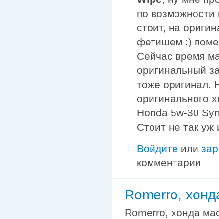
по возможности 
стоит, на ориги
фетишем :) поме
Сейчас время ма
оригинальный за
тоже оригинал. 
оригинального х
Honda 5w-30 Synt
Стоит не так уж 
Войдите
или
зар
комментарии
Romerro, хонд
Romerro, хонда мас