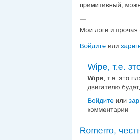
примитивный, можн
—
Мои логи и прочая
Войдите
или
зарег
Wipe, т.е. эт
Wipe
, т.е. это 
двигателю будет
Войдите
или
зар
комментарии
Romerro, честн