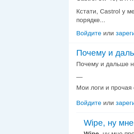
Кстати, Castrol у 
порядке...
Войдите
или
зарег
Почему и даль
Почему и дальше н
—
Мои логи и прочая
Войдите
или
зарег
Wipe, ну мне
Wipe
, ну мне пр