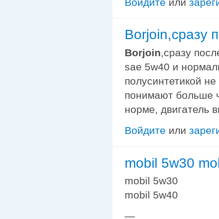
Войдите
или
зарег
Borjoin,сразу
Borjoin
,сразу посл
sae 5w40 и нормал
полусинтетикой не
понимают больше че
норме, двигатель в
Войдите
или
зарег
mobil 5w30 mo
mobil 5w30
mobil 5w40
—