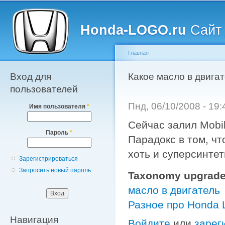
Главное меню
Пе
о
Honda-LOGO.ru
Сайт 
с
Главная
Вход для
Вы здесь
Какое масло в двигат
пользователей
Пнд, 06/10/2008 - 19
Имя пользователя
*
Сейчас залил Mobi
Пароль
*
Парадокс в том, чт
хоть и суперсинтет
Зарегистрироваться
Запросить новый пароль
Taxonomy upgrade
масло в двигатель
Разное про Honda
Навигация
Войдите
или
зарег