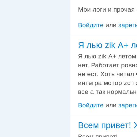
Мои логи и прочая
Войдите
или
зарег
Я лью zik А+ 
Я лью zik А+ летом
нет. Работает ров
не ест. Хоть читал
интегра мотор zc т
все а так нормальн
Войдите
или
зарег
Всем привет! 
Всем привет!