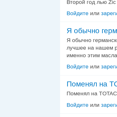
Второй год лью Zic
Войдите
или
зарег
Я обычно гер
Я обычно германск
лучшее на нашем р
именно этим масла
Войдите
или
зарег
Поменял на T
Поменял на TOTAC
Войдите
или
зарег