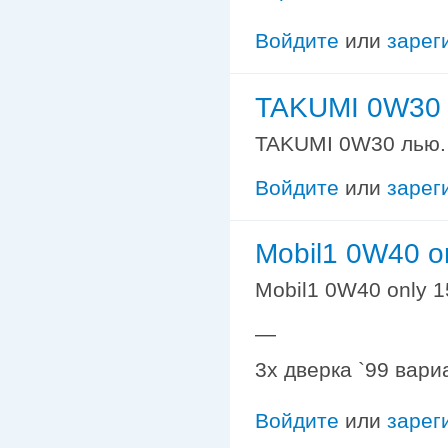
Войдите
или
зарег
TAKUMI 0W30 
TAKUMI 0W30 лью. 
Войдите
или
зарег
Mobil1 0W40 o
Mobil1 0W40 only 
—
3х дверка `99 вари
Войдите
или
зарег