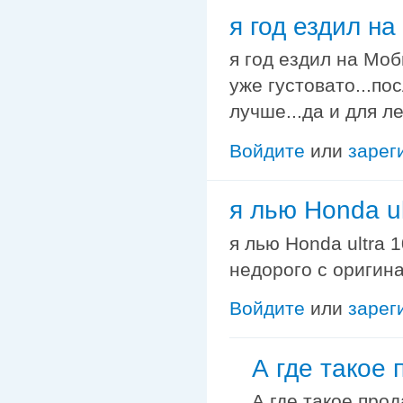
я год ездил н
я год ездил на Моб
уже густовато...по
лучше...да и для ле
Войдите
или
зарег
я лью Honda ul
я лью Honda ultra 
недорого с оригин
Войдите
или
зарег
А где такое 
А где такое прод