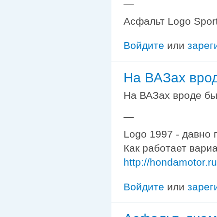
—
Асфальт Logo Sport
Войдите
или
зарег
На ВАЗах вро
На ВАЗах вроде был
—
Logo 1997 - давно 
Как работает вариа
http://hondamotor.
Войдите
или
зарег