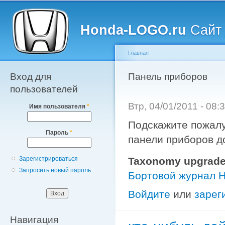
Главное меню
Пе
о
Honda-LOGO.ru
Сайт 
с
Главная
Вход для
Вы здесь
Панель приборов
пользователей
Втр, 04/01/2011 - 08
Имя пользователя
*
Подскажите пожалу
Пароль
*
панели приборов д
Taxonomy upgrade
Зарегистрироваться
Запросить новый пароль
Бортовой журнал 
Войдите
или
зарег
Навигация