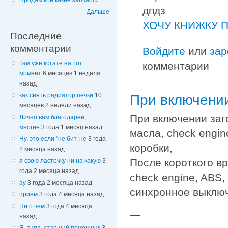
Продам кое какие запчасти
дпдз
Дальше
ХОЧУ КНИЖКУ П
Последние
комментарии
Войдите
или
зар
Там уже кстате на тот
комментарии
момент
6 месяцев 1 неделя
назад
как снять радиатор печки
10
При включени
месяцев 2 недели назад
При включении заг
Лично вам благодарен,
многие
3 года 1 месяц назад
масла, check engi
Ну, это если "не бит, не
3 года
коробки,
2 месяца назад
После короткого в
я свою ласточку ни на какую
3
года 2 месяца назад
check engine, ABS,
ау
3 года 2 месяца назад
синхронное выключ
приём
3 года 4 месяца назад
Ни о чем
3 года 4 месяца
—
назад
Я, типа, старший помощник
3