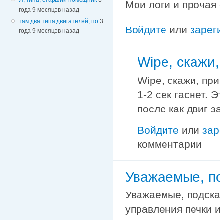
Мои логи и прочая
года 9 месяцев назад
там два типа двигателей, по
3
Войдите
или
зарег
года 9 месяцев назад
Wipe, cкажи
Wipe, cкажи, пр
1-2 сек гаснет.
после как двиг з
Войдите
или
зар
комментарии
Уважаемые, по
Уважаемые, подска
управления печки 