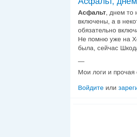
Асфальт, днем
Асфальт
, днем то
включены, а в нек
обязательно включ
Не помню уже на Х
была, сейчас Шкода
—
Мои логи и прочая
Войдите
или
зарег