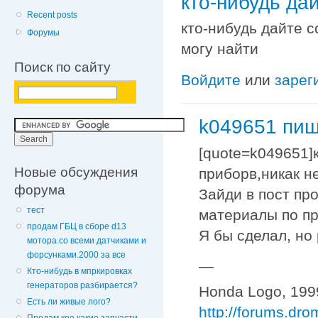
кто-нибудь да
Recent posts
кто-нибудь дайте с
Форумы
могу найти
Поиск по сайту
Войдите
или
зарег
k049651 пиш
[quote=k049651]
Новые обсуждения
приборв,никак не
форума
Зайди в пост пр
тест
материалы по пр
продам ГБЦ в сборе d13
Я бы сделал, но 
мотора.со всеми датчиками и
форсунками.2000 за все
—
Кто-нибудь в мпркировках
генераторов разбирается?
Honda Logo, 1999
Есть ли живые лого?
http://forums.dr