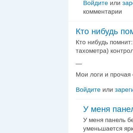
Войдите
или
зар
комментарии
Кто нибудь пом
Кто нибудь помнит:
тахометра) контро
—
Мои логи и прочая
Войдите
или
зарег
У меня пане
У меня панель б
уменьшается яр