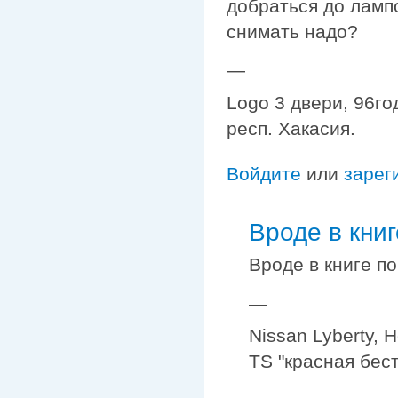
добраться до лампо
снимать надо?
—
Logo 3 двери, 96го
респ. Хакасия.
Войдите
или
зарег
Вроде в книг
Вроде в книге п
—
Nissan Lyberty, 
TS "красная бес