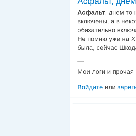
Асфальт, днем
Асфальт
, днем то
включены, а в нек
обязательно включ
Не помню уже на Х
была, сейчас Шкода
—
Мои логи и прочая
Войдите
или
зарег