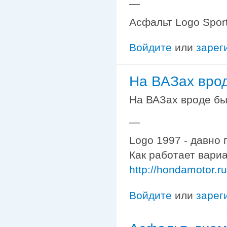
—
Асфальт Logo Sport
Войдите
или
зарег
На ВАЗах вро
На ВАЗах вроде был
—
Logo 1997 - давно 
Как работает вариа
http://hondamotor.
Войдите
или
зарег