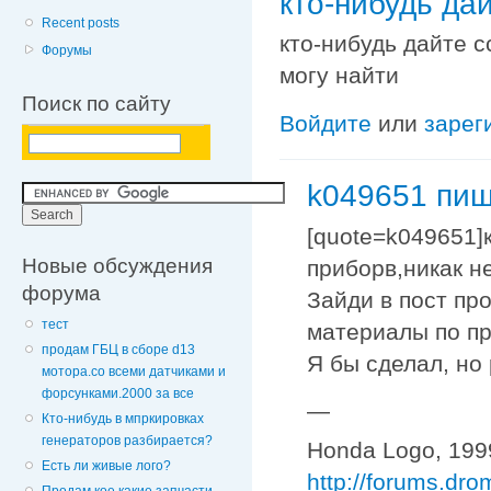
кто-нибудь да
Recent posts
кто-нибудь дайте с
Форумы
могу найти
Поиск по сайту
Войдите
или
зарег
k049651 пиш
[quote=k049651]
Новые обсуждения
приборв,никак не
форума
Зайди в пост пр
тест
материалы по пр
продам ГБЦ в сборе d13
Я бы сделал, но 
мотора.со всеми датчиками и
форсунками.2000 за все
—
Кто-нибудь в мпркировках
генераторов разбирается?
Honda Logo, 1999
Есть ли живые лого?
http://forums.dr