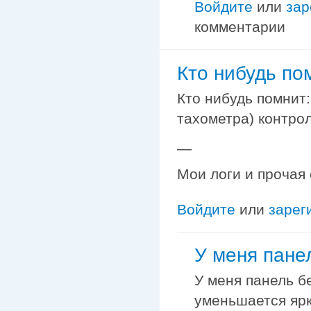
Войдите
или
зар
комментарии
Кто нибудь пом
Кто нибудь помнит:
тахометра) контро
—
Мои логи и прочая
Войдите
или
зарег
У меня пане
У меня панель б
уменьшается яр