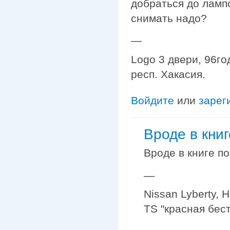
добраться до лампо
снимать надо?
—
Logo 3 двери, 96го
респ. Хакасия.
Войдите
или
зарег
Вроде в книг
Вроде в книге п
—
Nissan Lyberty, 
TS "красная бес