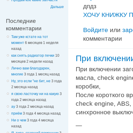
Продам кое какие запчасти
дпдз
Дальше
ХОЧУ КНИЖКУ П
Последние
комментарии
Войдите
или
зар
Там уже кстате на тот
комментарии
момент
6 месяцев 1 неделя
назад
как снять радиатор печки
10
При включени
месяцев 2 недели назад
При включении заг
Лично вам благодарен,
многие
3 года 1 месяц назад
масла, check engi
Ну, это если "не бит, не
3 года
коробки,
2 месяца назад
После короткого в
я свою ласточку ни на какую
3
года 2 месяца назад
check engine, ABS,
ау
3 года 2 месяца назад
синхронное выключ
приём
3 года 4 месяца назад
Ни о чем
3 года 4 месяца
—
назад
Я, типа, старший помощник
3