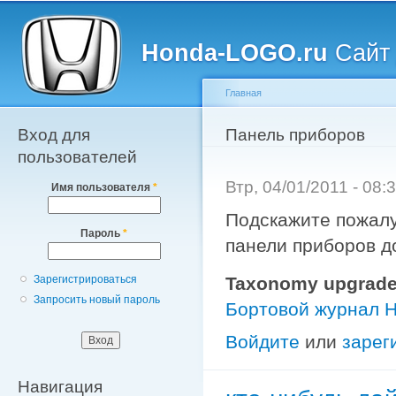
Главное меню
Пе
о
Honda-LOGO.ru
Сайт 
с
Главная
Вход для
Вы здесь
Панель приборов
пользователей
Втр, 04/01/2011 - 08
Имя пользователя
*
Подскажите пожалу
Пароль
*
панели приборов д
Taxonomy upgrade
Зарегистрироваться
Запросить новый пароль
Бортовой журнал 
Войдите
или
зарег
Навигация