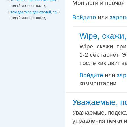
Мои логи и прочая
года 9 месяцев назад
там два типа двигателей, по
3
Войдите
или
зарег
года 9 месяцев назад
Wipe, cкажи
Wipe, cкажи, пр
1-2 сек гаснет.
после как двиг з
Войдите
или
зар
комментарии
Уважаемые, по
Уважаемые, подска
управления печки 