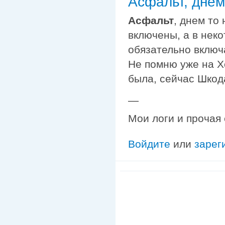
Асфальт, днем
Асфальт
, днем то
включены, а в нек
обязательно включ
Не помню уже на Х
была, сейчас Шкода
—
Мои логи и прочая
Войдите
или
зарег