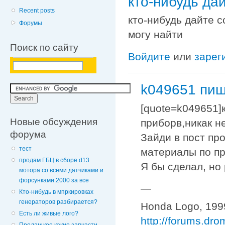
кто-нибудь да
Recent posts
кто-нибудь дайте с
Форумы
могу найти
Поиск по сайту
Войдите
или
зарег
k049651 пиш
[quote=k049651]
Новые обсуждения
приборв,никак не
форума
Зайди в пост пр
тест
материалы по пр
продам ГБЦ в сборе d13
Я бы сделал, но 
мотора.со всеми датчиками и
форсунками.2000 за все
—
Кто-нибудь в мпркировках
генераторов разбирается?
Honda Logo, 1999
Есть ли живые лого?
http://forums.dr