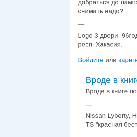
добраться до лампо
снимать надо?
—
Logo 3 двери, 96го
респ. Хакасия.
Войдите
или
зарег
Вроде в книг
Вроде в книге п
—
Nissan Lyberty, 
TS "красная бес