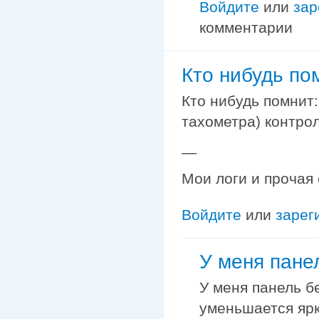
Войдите
или
зар
комментарии
Кто нибудь пом
Кто нибудь помнит:
тахометра) контро
—
Мои логи и прочая
Войдите
или
зарег
У меня пане
У меня панель б
уменьшается яр