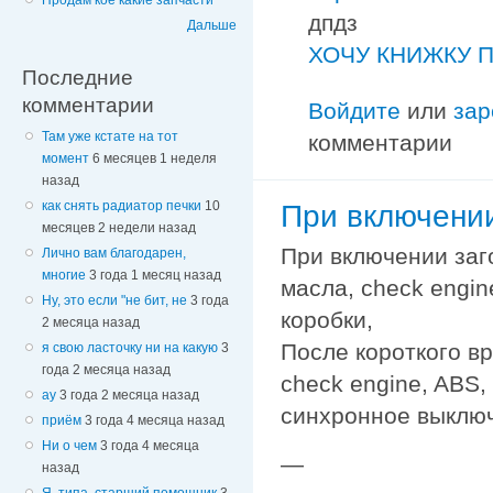
Продам кое какие запчасти
дпдз
Дальше
ХОЧУ КНИЖКУ П
Последние
комментарии
Войдите
или
зар
Там уже кстате на тот
комментарии
момент
6 месяцев 1 неделя
назад
как снять радиатор печки
10
При включени
месяцев 2 недели назад
При включении заг
Лично вам благодарен,
многие
3 года 1 месяц назад
масла, check engi
Ну, это если "не бит, не
3 года
коробки,
2 месяца назад
После короткого в
я свою ласточку ни на какую
3
года 2 месяца назад
check engine, ABS,
ау
3 года 2 месяца назад
синхронное выключ
приём
3 года 4 месяца назад
Ни о чем
3 года 4 месяца
—
назад
Я, типа, старший помощник
3