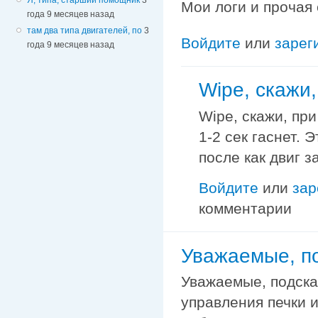
Мои логи и прочая
года 9 месяцев назад
там два типа двигателей, по
3
Войдите
или
зарег
года 9 месяцев назад
Wipe, cкажи
Wipe, cкажи, пр
1-2 сек гаснет.
после как двиг з
Войдите
или
зар
комментарии
Уважаемые, по
Уважаемые, подска
управления печки 