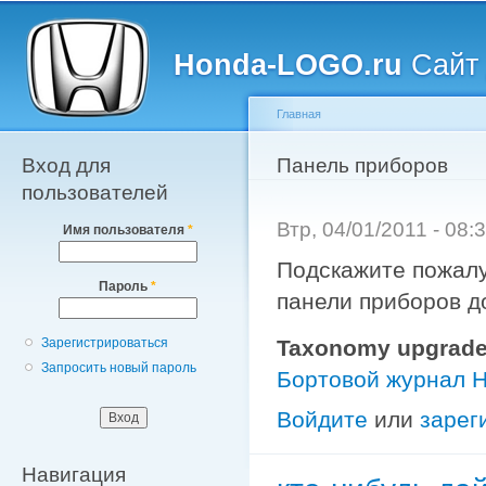
Главное меню
Пе
о
Honda-LOGO.ru
Сайт 
с
Главная
Вход для
Вы здесь
Панель приборов
пользователей
Втр, 04/01/2011 - 08
Имя пользователя
*
Подскажите пожалу
Пароль
*
панели приборов д
Taxonomy upgrade
Зарегистрироваться
Запросить новый пароль
Бортовой журнал 
Войдите
или
зарег
Навигация