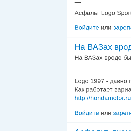
—
Асфальт Logo Sport
Войдите
или
зарег
На ВАЗах вро
На ВАЗах вроде был
—
Logo 1997 - давно 
Как работает вариа
http://hondamotor.
Войдите
или
зарег