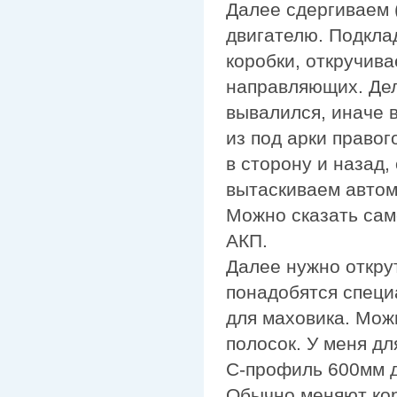
Далее сдергиваем (
двигателю. Подкла
коробки, откручив
направляющих. Дела
вывалился, иначе 
из под арки правог
в сторону и назад,
вытаскиваем автом
Можно сказать сам
АКП.
Далее нужно открут
понадобятся специ
для маховика. Мож
полосок. У меня д
С-профиль 600мм д
Обычно меняют коре