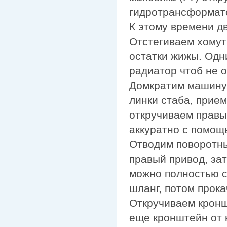
гидротрансформато
К этому времени д
Отстегиваем хомут
остатки жижы. Одн
радиатор чтоб не о
Домкратим машину 
линки стаба, прием
откручиваем правы
аккуратно с помощ
Отводим поворотны
правый привод, за
можно полностью с
шланг, потом прока
Откручиваем кронш
еще кронштейн от 