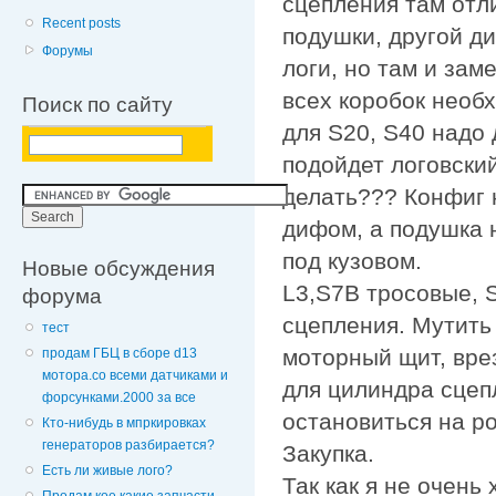
сцепления там отл
Recent posts
подушки, другой д
Форумы
логи, но там и за
всех коробок необ
Поиск по сайту
для S20, S40 надо 
подойдет логовский
делать??? Конфиг 
дифом, а подушка 
под кузовом.
Новые обсуждения
L3,S7B тросовые, 
форума
сцепления. Мутить
тест
моторный щит, вре
продам ГБЦ в сборе d13
мотора.со всеми датчиками и
для цилиндра сцеп
форсунками.2000 за все
остановиться на р
Кто-нибудь в мпркировках
генераторов разбирается?
Закупка.
Есть ли живые лого?
Так как я не очень