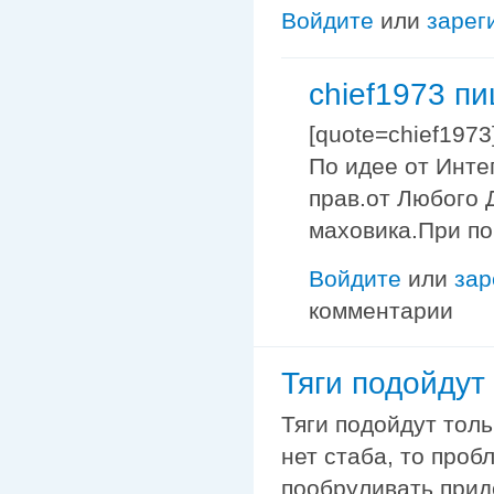
Войдите
или
зарег
chief1973 п
[quote=chief197
По идее от Интег
прав.от Любого 
маховика.При по
Войдите
или
зар
комментарии
Тяги подойдут
Тяги подойдут толь
нет стаба, то проб
пообруливать прид