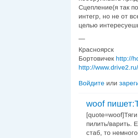
Сцепление(я так по
интегр, но не от вс
целью интересуеш
—
Красноярск
Бортовичек
http://
http://www.drive2.r
Войдите
или
зарег
woof пишет:
[quote=woof]Тяги
пилить/варить. 
стаб, то немног