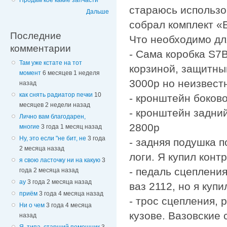
Продам кое какие запчасти
стараюсь использо
Дальше
собрал комплект «
Последние
Что необходимо дл
комментарии
- Сама коробка S7B
Там уже кстате на тот
корзиной, защитны
момент
6 месяцев 1 неделя
3000р но неизвест
назад
как снять радиатор печки
10
- кронштейн боков
месяцев 2 недели назад
- кронштейн задни
Лично вам благодарен,
2800р
многие
3 года 1 месяц назад
Ну, это если "не бит, не
3 года
- задняя подушка п
2 месяца назад
логи. Я купил конт
я свою ласточку ни на какую
3
- педаль сцепления
года 2 месяца назад
ау
3 года 2 месяца назад
ваз 2112, но я куп
приём
3 года 4 месяца назад
- трос сцепления, 
Ни о чем
3 года 4 месяца
кузове. Вазовские 
назад
Я, типа, старший помощник
3