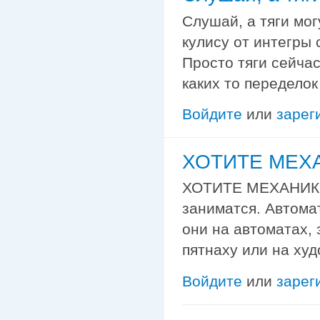
Слушай, а тяги мог
кулису от интегры 
Просто тяги сейчас
каких то переделок
Войдите
или
зарег
ХОТИТЕ МЕХ
ХОТИТЕ МЕХАНИКУ
заниматся. Автомат
они на автоматах, 
пятнаху или на ху
Войдите
или
зарег