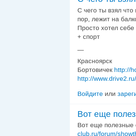
С чего ты взял что
пор, лежит на балк
Просто хотел себе 
+ спорт
—
Красноярск
Бортовичек
http://
http://www.drive2.r
Войдите
или
зарег
Вот еще поле
Вот еще полезные
club.ru/forum/show