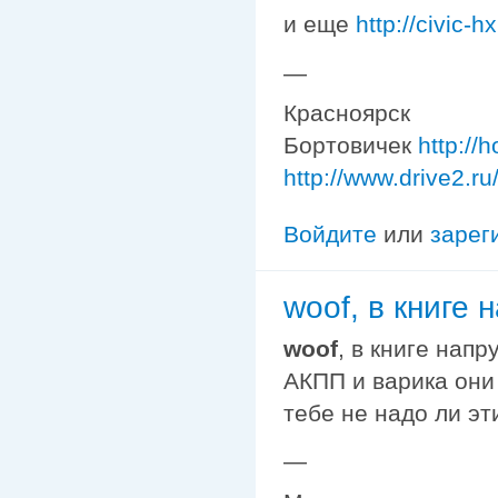
и еще
http://civic-
—
Красноярск
Бортовичек
http://
http://www.drive2.r
Войдите
или
зарег
woof, в книге
woof
, в книге нап
АКПП и варика они 
тебе не надо ли эт
—