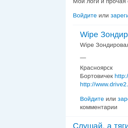
Мои логи и прочая
Войдите
или
зарег
Wipe Зондир
Wipe Зондировал
—
Красноярск
Бортовичек
http
http://www.drive2
Войдите
или
зар
комментарии
Слушай, а тяг