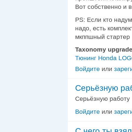
Вот собственно и в
PS: Если кто наду
надо, есть комплек
мкппшный стартер и
Taxonomy upgrade
Тюнинг Honda LO
Войдите
или
зарег
Серьёзную раб
Серьёзную работу 
Войдите
или
зарег
С чего ты взял