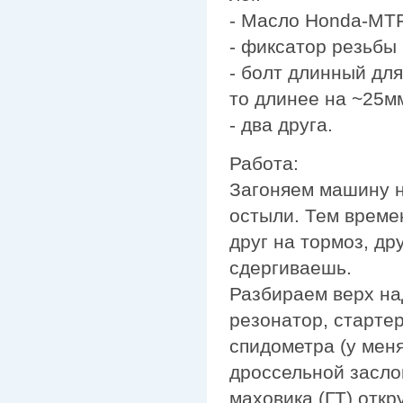
- Масло Honda-MTF 
- фиксатор резьбы
- болт длинный для
то длинее на ~25м
- два друга.
Работа:
Загоняем машину н
остыли. Тем време
друг на тормоз, др
сдергиваешь.
Разбираем верх на
резонатор, стартер
спидометра (у мен
дроссельной засло
маховика (ГТ) откр