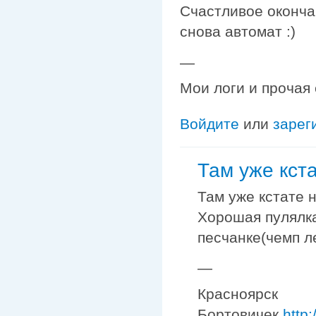
Счастливое оконча
снова автомат :)
—
Мои логи и прочая
Войдите
или
зарег
Там уже кст
Там уже кстате 
Хорошая пулялка
песчанке(чемп л
—
Красноярск
Бортовичек
http