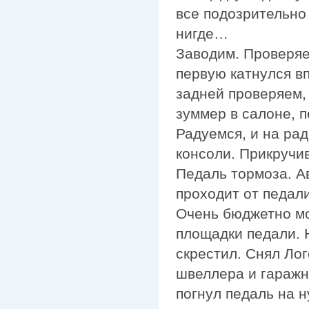
все подозрительно
нигде…
Заводим. Проверяем
первую катнулся в
задней проверяем,
зуммер в салоне, п
Радуемся, и на ра
консоли. Прикручи
Педаль тормоза. А
проходит от педал
Очень бюджетно мо
площадки педали. Н
скрестил. Снял Ло
швеллера и гаражн
погнул педаль на 