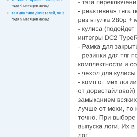
- тяга переключен
года 9 месяцев назад
- реактивная тяга
там два типа двигателей, по
3
рез втулка 280р + 
года 9 месяцев назад
- кулиса (подойдет 
интегры DC2 TypeR
- Рамка для закрыт
- резинки для тяг 
комплектности и с
- чехол для кулис
- комп от мех логи
от дорестайловой)
замыканием всяких
лучше от мехи, по
точно. При выборе
выпуска логи. Их в
лог.