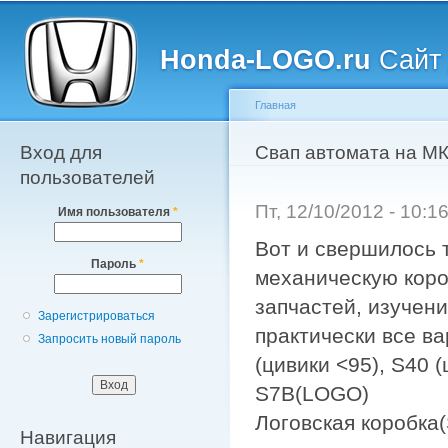
Главное меню
Пе
о
Honda-LOGO.ru
Сайт 
с
Главная
Вход для
Вы здесь
Свап автомата на М
пользователей
Пт, 12/10/2012 - 10:
Имя пользователя
*
Вот и свершилось 
Пароль
*
механическую короб
запчастей, изучен
Зарегистрироваться
практически все в
Запросить новый пароль
(цивики <95), S40 (
S7B(LOGO)
Логовская коробка(
Навигация