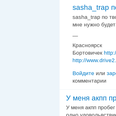
sasha_trap п
sasha_trap по т
мне нужно будет
—
Красноярск
Бортовичек
http
http://www.drive2
Войдите
или
зар
комментарии
У меня акпп п
У меня акпп пробег
одно удовольвствие