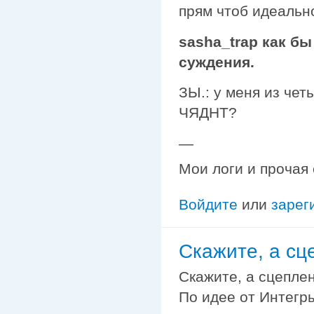
прям чтоб идеально
sasha_trap
как бы
суждения.
ЗЫ.: у меня из че
ЧЯДНТ?
—
Мои логи и прочая
Войдите
или
зарег
Скажите, а сц
Скажите, а сцепле
По идее от Интегры