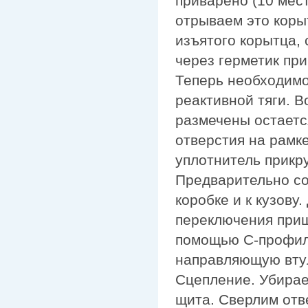
приварено (10 мес
отрываем это коры
изъятого корытца,
через герметик пр
Теперь необходимо
реактивной тяги. В
размечены остаетс
отверстия на рамк
уплотнитель прикр
Предварительно соб
коробке и к кузову.
переключения приш
помощью С-профиля
направляющую втул
Сцепление. Убирае
щита. Сверлим отв