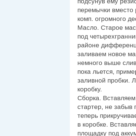
подсунув ему рези
перемычки вместо 
комп. огромного де
Масло. Старое мас
под четырехгранник
районе дифференци
заливаем новое ма
немного выше слив
пока льется, приме
заливной пробки. Л
коробку.
Сборка. Вставляем 
стартер, не забыв 
теперь прикручивае
в коробке. Вставл
площадку под акку