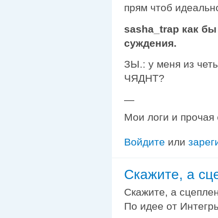
прям чтоб идеально
sasha_trap
как бы
суждения.
ЗЫ.: у меня из че
ЧЯДНТ?
—
Мои логи и прочая
Войдите
или
зарег
Скажите, а сц
Скажите, а сцепле
По идее от Интегры