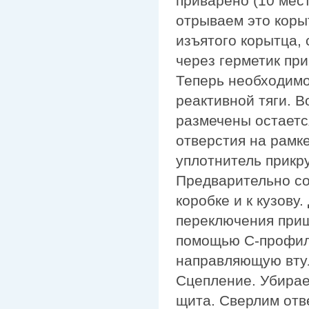
приварено (10 мес
отрываем это коры
изъятого корытца,
через герметик пр
Теперь необходимо
реактивной тяги. В
размечены остаетс
отверстия на рамк
уплотнитель прикр
Предварительно соб
коробке и к кузову.
переключения приш
помощью С-профиля
направляющую втул
Сцепление. Убирае
щита. Сверлим отв