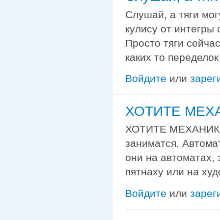
Слушай, а тяги мог
кулису от интегры 
Просто тяги сейчас
каких то переделок
Войдите
или
зарег
ХОТИТЕ МЕХ
ХОТИТЕ МЕХАНИКУ
заниматся. Автомат
они на автоматах, 
пятнаху или на ху
Войдите
или
зарег