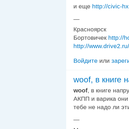
и еще
http://civic-
—
Красноярск
Бортовичек
http://
http://www.drive2.r
Войдите
или
зарег
woof, в книге
woof
, в книге нап
АКПП и варика они 
тебе не надо ли эт
—