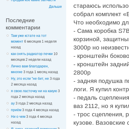
Продам кое какие запчасти
стараюсь использо
Дальше
собрал комплект «
Последние
Что необходимо дл
комментарии
- Сама коробка S7B
Там уже кстате на тот
корзиной, защитны
момент
6 месяцев 1 неделя
3000р но неизвест
назад
как снять радиатор печки
10
- кронштейн боков
месяцев 2 недели назад
- кронштейн задни
Лично вам благодарен,
2800р
многие
3 года 1 месяц назад
Ну, это если "не бит, не
3 года
- задняя подушка п
2 месяца назад
логи. Я купил конт
я свою ласточку ни на какую
3
- педаль сцепления
года 2 месяца назад
ау
3 года 2 месяца назад
ваз 2112, но я куп
приём
3 года 4 месяца назад
- трос сцепления, 
Ни о чем
3 года 4 месяца
кузове. Вазовские 
назад
Я, типа, старший помощник
3