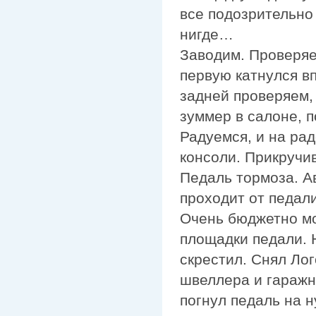
все подозрительно
нигде…
Заводим. Проверяем
первую катнулся в
задней проверяем,
зуммер в салоне, п
Радуемся, и на ра
консоли. Прикручи
Педаль тормоза. А
проходит от педал
Очень бюджетно мо
площадки педали. Н
скрестил. Снял Ло
швеллера и гаражн
погнул педаль на 