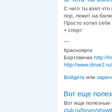
С чего ты взял что
пор, лежит на балк
Просто хотел себе 
+ спорт
—
Красноярск
Бортовичек
http://
http://www.drive2.r
Войдите
или
зарег
Вот еще поле
Вот еще полезные
club.ru/forum/show