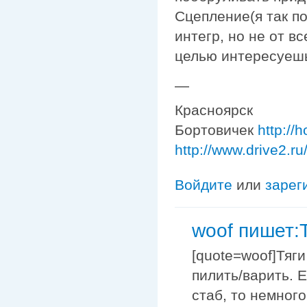
Сцепление(я так по
интегр, но не от вс
целью интересуеш
—
Красноярск
Бортовичек
http://
http://www.drive2.r
Войдите
или
зарег
woof пишет:
[quote=woof]Тяги
пилить/варить. 
стаб, то немног