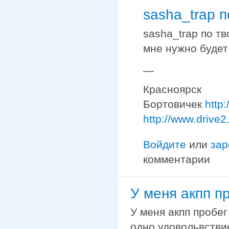
sasha_trap п
sasha_trap по т
мне нужно будет
—
Красноярск
Бортовичек
http
http://www.drive2
Войдите
или
зар
комментарии
У меня акпп п
У меня акпп пробег
одно удовольвствие