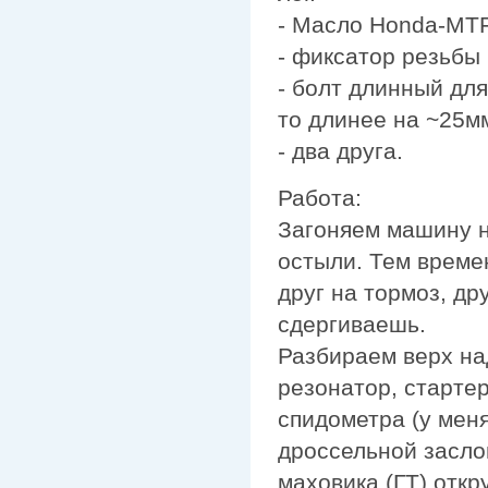
- Масло Honda-MTF 
- фиксатор резьбы
- болт длинный для
то длинее на ~25м
- два друга.
Работа:
Загоняем машину н
остыли. Тем време
друг на тормоз, др
сдергиваешь.
Разбираем верх на
резонатор, стартер
спидометра (у мен
дроссельной засло
маховика (ГТ) откр