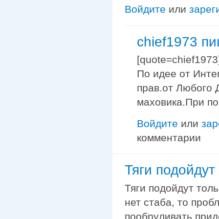
Войдите
или
зарег
chief1973 п
[quote=chief197
По идее от Интег
прав.от Любого 
маховика.При по
Войдите
или
зар
комментарии
Тяги подойдут
Тяги подойдут толь
нет стаба, то проб
пообруливать прид