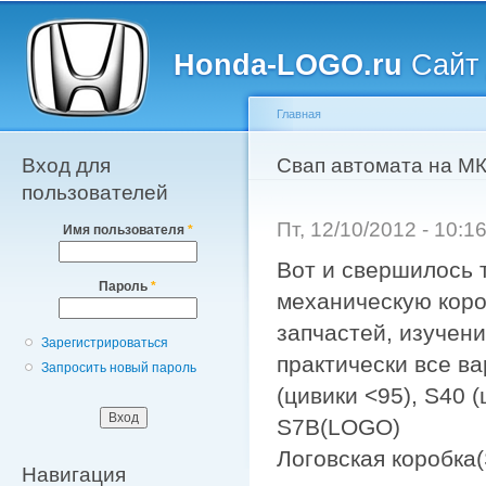
Главное меню
Пе
о
Honda-LOGO.ru
Сайт 
с
Главная
Вход для
Вы здесь
Свап автомата на М
пользователей
Пт, 12/10/2012 - 10:
Имя пользователя
*
Вот и свершилось 
Пароль
*
механическую короб
запчастей, изучен
Зарегистрироваться
практически все в
Запросить новый пароль
(цивики <95), S40 (
S7B(LOGO)
Логовская коробка(
Навигация