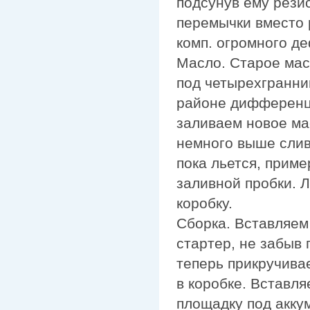
подсунув ему рези
перемычки вместо 
комп. огромного де
Масло. Старое мас
под четырехгранник
районе дифференци
заливаем новое ма
немного выше слив
пока льется, приме
заливной пробки. Л
коробку.
Сборка. Вставляем 
стартер, не забыв 
теперь прикручивае
в коробке. Вставл
площадку под акку