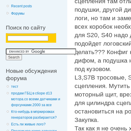
сцепления там отл
Recent posts
подушки, другой д
Форумы
логи, но там и за
всех коробок необ
Поиск по сайту
для S20, S40 надо 
подойдет логовский
делать??? Конфиг 
дифом, а подушка 
под кузовом.
Новые обсуждения
L3,S7B тросовые, 
форума
сцепления. Мутить
тест
моторный щит, вре
продам ГБЦ в сборе d13
мотора.со всеми датчиками и
для цилиндра сцеп
форсунками.2000 за все
остановиться на р
Кто-нибудь в мпркировках
генераторов разбирается?
Закупка.
Есть ли живые лого?
Так как я не очень