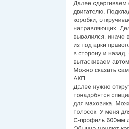
Далее сдергиваем (
двигателю. Подкла
коробки, откручив
направляющих. Дела
вывалился, иначе 
из под арки правог
в сторону и назад,
вытаскиваем автом
Можно сказать сам
АКП.
Далее нужно открут
понадобятся специ
для маховика. Мож
полосок. У меня д
С-профиль 600мм д
Обычно меняют коре