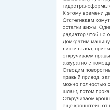
гидротрансформато
К этому времени д
Отстегиваем хомут
остатки жижы. Одн
радиатор чтоб не о
Домкратим машину 
линки стаба, прием
откручиваем правы
аккуратно с помощ
Отводим поворотны
правый привод, за
можно полностью с
шланг, потом прока
Откручиваем кронш
еще кронштейн от 