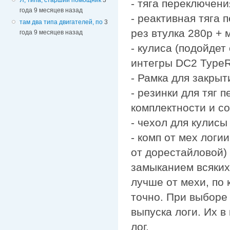
- тяга переключен
года 9 месяцев назад
- реактивная тяга
там два типа двигателей, по
3
рез втулка 280р + 
года 9 месяцев назад
- кулиса (подойдет 
интегры DC2 TypeR
- Рамка для закрыт
- резинки для тяг 
комплектности и с
- чехол для кулис
- комп от мех логи
от дорестайловой)
замыканием всяких
лучше от мехи, по
точно. При выборе
выпуска логи. Их в
лог.