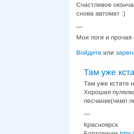
Счастливое оконча
снова автомат :)
—
Мои логи и прочая
Войдите
или
зарег
Там уже кст
Там уже кстате 
Хорошая пулялка
песчанке(чемп л
—
Красноярск
Бортовичек
http