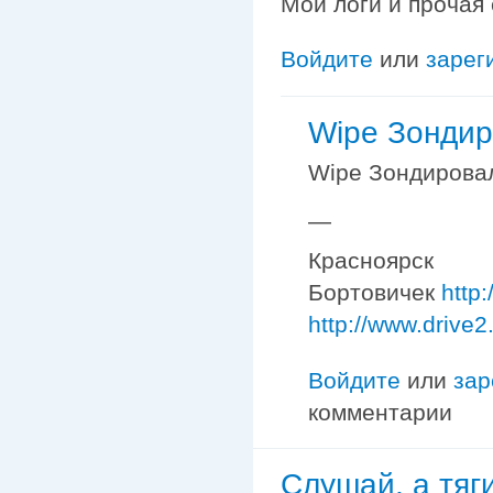
Мои логи и прочая
Войдите
или
зарег
Wipe Зондир
Wipe Зондировал
—
Красноярск
Бортовичек
http
http://www.drive2
Войдите
или
зар
комментарии
Слушай, а тяг