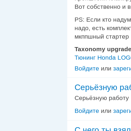
Вот собственно и в
PS: Если кто наду
надо, есть комплек
мкппшный стартер и
Taxonomy upgrade
Тюнинг Honda LO
Войдите
или
зарег
Серьёзную раб
Серьёзную работу 
Войдите
или
зарег
С чего ты взял