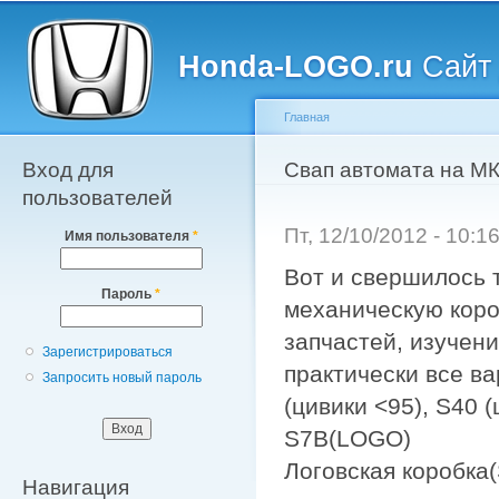
Главное меню
Пе
о
Honda-LOGO.ru
Сайт 
с
Главная
Вход для
Вы здесь
Свап автомата на М
пользователей
Пт, 12/10/2012 - 10:
Имя пользователя
*
Вот и свершилось 
Пароль
*
механическую короб
запчастей, изучен
Зарегистрироваться
практически все в
Запросить новый пароль
(цивики <95), S40 (
S7B(LOGO)
Логовская коробка(
Навигация