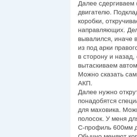
Далее сдергиваем (
двигателю. Подкла
коробки, откручив
направляющих. Дела
вывалился, иначе 
из под арки правог
в сторону и назад,
вытаскиваем автом
Можно сказать сам
АКП.
Далее нужно открут
понадобятся специ
для маховика. Мож
полосок. У меня д
С-профиль 600мм д
Обычно меняют коре