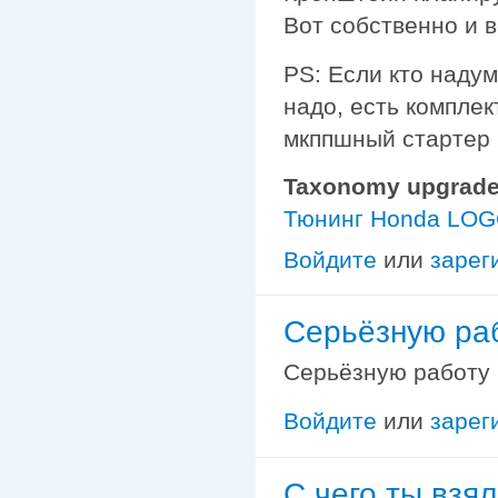
Вот собственно и в
PS: Если кто наду
надо, есть комплек
мкппшный стартер и
Taxonomy upgrade
Тюнинг Honda LO
Войдите
или
зарег
Серьёзную раб
Серьёзную работу 
Войдите
или
зарег
С чего ты взял