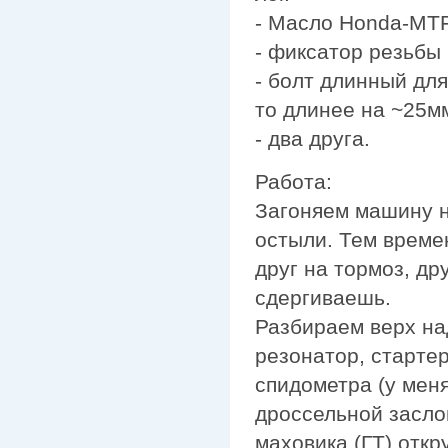
- Масло Honda-MTF 
- фиксатор резьбы
- болт длинный для
то длинее на ~25м
- два друга.
Работа:
Загоняем машину н
остыли. Тем време
друг на тормоз, др
сдергиваешь.
Разбираем верх на
резонатор, стартер
спидометра (у мен
дроссельной засло
маховика (ГТ) откр