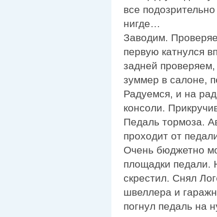
все подозрительно
нигде…
Заводим. Проверяем
первую катнулся в
задней проверяем,
зуммер в салоне, п
Радуемся, и на ра
консоли. Прикручи
Педаль тормоза. А
проходит от педал
Очень бюджетно мо
площадки педали. Н
скрестил. Снял Ло
швеллера и гаражн
погнул педаль на 