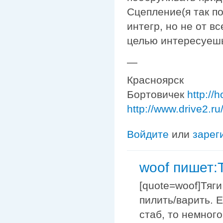
Сцепление(я так по
интегр, но не от вс
целью интересуеш
—
Красноярск
Бортовичек
http://
http://www.drive2.r
Войдите
или
зарег
woof пишет:
[quote=woof]Тяги
пилить/варить. 
стаб, то немног