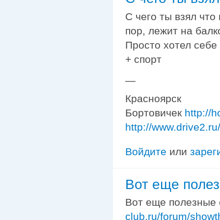
С чего ты взял что
пор, лежит на балк
Просто хотел себе 
+ спорт
—
Красноярск
Бортовичек
http://
http://www.drive2.r
Войдите
или
зарег
Вот еще поле
Вот еще полезные
club.ru/forum/show