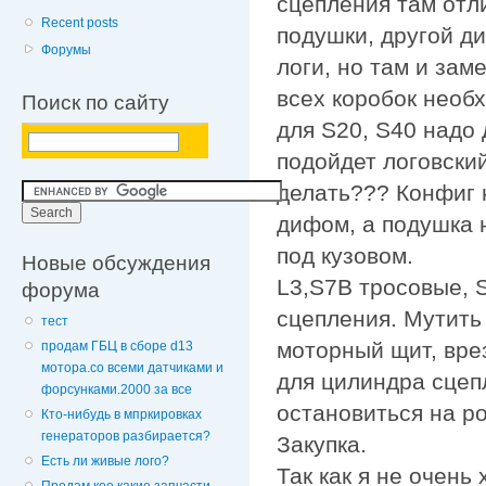
сцепления там отл
Recent posts
подушки, другой д
Форумы
логи, но там и за
всех коробок необ
Поиск по сайту
для S20, S40 надо 
подойдет логовский
делать??? Конфиг 
дифом, а подушка 
под кузовом.
Новые обсуждения
L3,S7B тросовые, 
форума
сцепления. Мутить
тест
моторный щит, вре
продам ГБЦ в сборе d13
мотора.со всеми датчиками и
для цилиндра сцеп
форсунками.2000 за все
остановиться на р
Кто-нибудь в мпркировках
генераторов разбирается?
Закупка.
Есть ли живые лого?
Так как я не очень