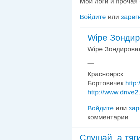
Мои логи и прочая
Войдите
или
зарег
Wipe Зондир
Wipe Зондировал
—
Красноярск
Бортовичек
http
http://www.drive2
Войдите
или
зар
комментарии
Слушай, а тяг