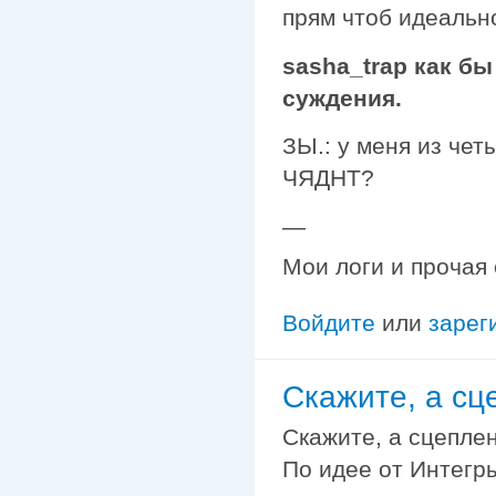
прям чтоб идеально
sasha_trap
как бы
суждения.
ЗЫ.: у меня из че
ЧЯДНТ?
—
Мои логи и прочая
Войдите
или
зарег
Скажите, а сц
Скажите, а сцепле
По идее от Интегры