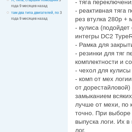
- тяга переключен
года 9 месяцев назад
- реактивная тяга
там два типа двигателей, по
3
рез втулка 280р + 
года 9 месяцев назад
- кулиса (подойдет 
интегры DC2 TypeR
- Рамка для закрыт
- резинки для тяг 
комплектности и с
- чехол для кулис
- комп от мех логи
от дорестайловой)
замыканием всяких
лучше от мехи, по
точно. При выборе
выпуска логи. Их в
лог.