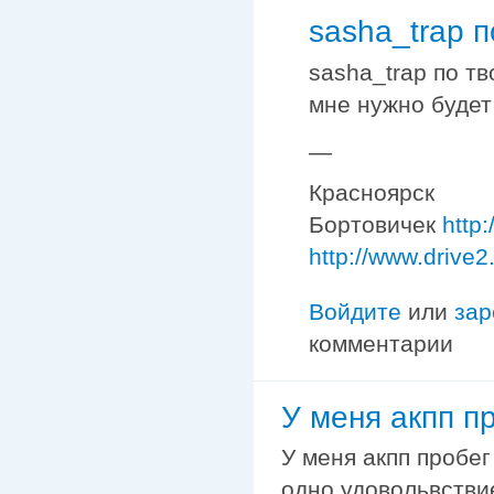
sasha_trap п
sasha_trap по т
мне нужно будет
—
Красноярск
Бортовичек
http
http://www.drive2
Войдите
или
зар
комментарии
У меня акпп п
У меня акпп пробег
одно удовольвствие