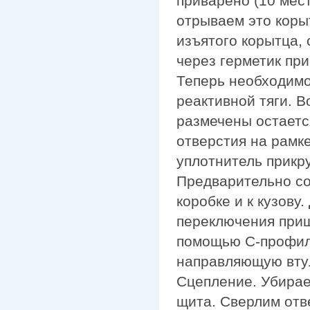
приварено (10 мес
отрываем это коры
изъятого корытца,
через герметик пр
Теперь необходимо
реактивной тяги. В
размечены остаетс
отверстия на рамк
уплотнитель прикр
Предварительно соб
коробке и к кузову.
переключения приш
помощью С-профиля
направляющую втул
Сцепление. Убирае
щита. Сверлим отв