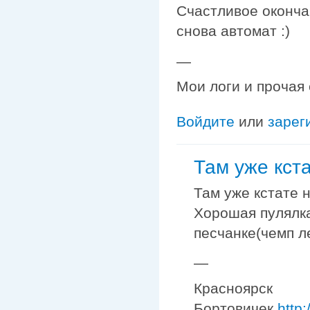
Счастливое оконча
снова автомат :)
—
Мои логи и прочая
Войдите
или
зарег
Там уже кст
Там уже кстате 
Хорошая пулялка
песчанке(чемп л
—
Красноярск
Бортовичек
http