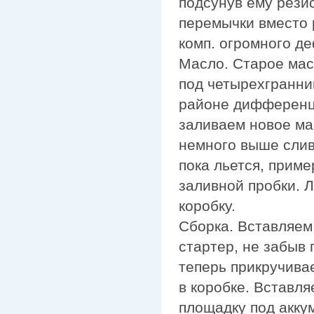
подсунув ему рези
перемычки вместо 
комп. огромного де
Масло. Старое мас
под четырехгранник
районе дифференци
заливаем новое ма
немного выше слив
пока льется, приме
заливной пробки. Л
коробку.
Сборка. Вставляем 
стартер, не забыв 
теперь прикручивае
в коробке. Вставл
площадку под акку