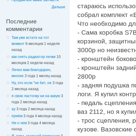
Продам кое какие запчасти
стараюсь использо
Дальше
собрал комплект «
Последние
Что необходимо дл
комментарии
- Сама коробка S7B
Там уже кстате на тот
корзиной, защитны
момент
6 месяцев 1 неделя
3000р но неизвест
назад
как снять радиатор печки
10
- кронштейн боков
месяцев 2 недели назад
- кронштейн задни
Лично вам благодарен,
2800р
многие
3 года 1 месяц назад
Ну, это если "не бит, не
3 года
- задняя подушка п
2 месяца назад
логи. Я купил конт
я свою ласточку ни на какую
3
- педаль сцепления
года 2 месяца назад
ау
3 года 2 месяца назад
ваз 2112, но я куп
приём
3 года 4 месяца назад
- трос сцепления, 
Ни о чем
3 года 4 месяца
кузове. Вазовские 
назад
Я, типа, старший помощник
3