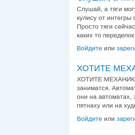
Слушай, а тяги мог
кулису от интегры 
Просто тяги сейчас
каких то переделок
Войдите
или
зарег
ХОТИТЕ МЕХ
ХОТИТЕ МЕХАНИКУ
заниматся. Автомат
они на автоматах, 
пятнаху или на ху
Войдите
или
зарег