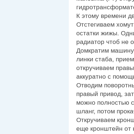
гидротрансформато
К этому времени д
Отстегиваем хомут
остатки жижы. Одн
радиатор чтоб не о
Домкратим машину 
линки стаба, прием
откручиваем правы
аккуратно с помощ
Отводим поворотны
правый привод, за
можно полностью с
шланг, потом прока
Откручиваем кронш
еще кронштейн от 