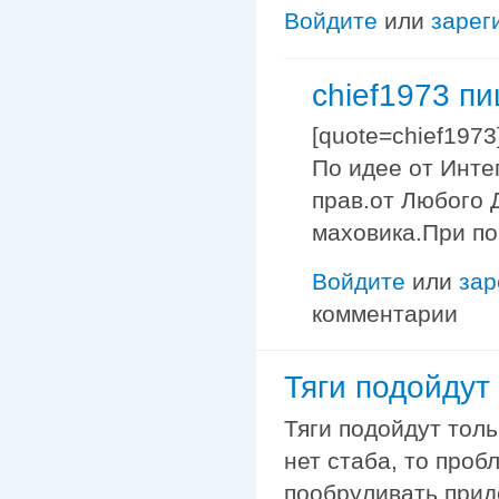
Войдите
или
зарег
chief1973 п
[quote=chief197
По идее от Интег
прав.от Любого 
маховика.При по
Войдите
или
зар
комментарии
Тяги подойдут
Тяги подойдут толь
нет стаба, то проб
пообруливать прид