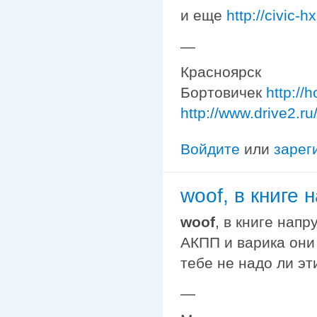
и еще
http://civic-
—
Красноярск
Бортовичек
http://
http://www.drive2.r
Войдите
или
зарег
woof, в книге
woof
, в книге нап
АКПП и варика они 
тебе не надо ли эт
—