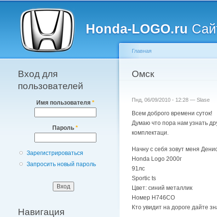
Главное меню
Honda-LOGO.ru
Сайт
Главная
Вход для
Вы здесь
Омск
пользователей
Пнд, 06/09/2010 - 12:28 —
Slase
Имя пользователя
*
Всем доброго времени суток!
Думаю что пора нам узнать др
Пароль
*
комплектаци.
Начну с себя зовут меня Дени
Зарегистрироваться
Honda Logo 2000г
Запросить новый пароль
91лс
Sportic ts
Цвет: синий металлик
Номер Н746СО
Кто увидит на дороге дайте зн
Навигация