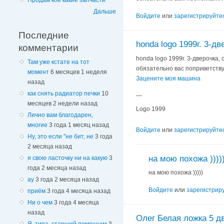
Продам кое какие запчасти
Дальше
Войдите
или
зарегистрируйте
Последние
honda logo 1999г. 3-дв
комментарии
honda logo 1999г. 3-дверочка,
Там уже кстате на тот
обязательно вас поприветств
момент
6 месяцев 1 неделя
Зацените моя машина
назад
как снять радиатор печки
10
—
месяцев 2 недели назад
Logo 1999
Лично вам благодарен,
многие
3 года 1 месяц назад
Войдите
или
зарегистрируйте
Ну, это если "не бит, не
3 года
2 месяца назад
на мою похожа ))))
я свою ласточку ни на какую
3
года 2 месяца назад
на мою похожа )))))
ау
3 года 2 месяца назад
Войдите
или
зарегистрир
приём
3 года 4 месяца назад
Ни о чем
3 года 4 месяца
назад
Олег Белая ложка 5 д
Я, типа, старший помощник
3