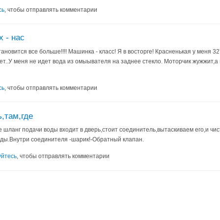
сь
, чтобы отправлять комментарии
 - нас
ановится все больше!!!! Машинка - класс! Я в восторге! Красненькая у меня 327
т..У меня не идет вода из омыывателя на заднее стекло. Моторчик жужжит,а 
сь
, чтобы отправлять комментарии
,там,где
е шланг подачи воды входит в дверь,стоит соединитель,вытаскиваем его,и чи
ды.Внутри соединителя -шарик!-Обратный клапан.
уйтесь
, чтобы отправлять комментарии