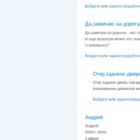
Войдите
или
зарегистрируйте
Да,замечаю на дорогах
Да,замечаю на дорогах - нас ст
И еще вопросик-может кто знае
сталкивался?
Войдите
или
зарегистрируйте
Откр.заднюю дверь
Откр.заднюю дверь,там,гд
направление движения во
Войдите
или
зарегистрир
Андрей
Андрей
2000 г. 66л/с
3 двери