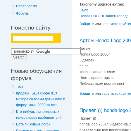
Taxonomy upgrade extras:
Recent posts
Омск
Форумы
Honda LOGO в Вашем городе
Войдите
или
зарегистрируйте
Поиск по сайту
Артём Honda Logo 200
Артём
Honda Logo 2000г
5 дверей
66 лс
Новые обсуждения
тонированная в хлам
форума
Цвет: вороное крыло
Пибикаю всем постоянно:)
тест
продам ГБЦ в сборе d13
Войдите
или
зарегистрируйте
мотора.со всеми датчиками и
форсунками.2000 за все
Привет ))) honda logo 
Кто-нибудь в мпркировках
генераторов разбирается?
Привет )))
honda logo 2001г. 3-дверочка,
Есть ли живые лого?
обязательно вам побибикая!!