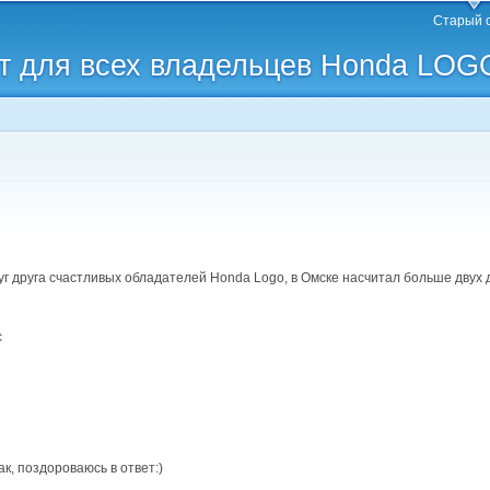
Перейти к
Старый 
основному
 для всех владельцев Honda LOG
содержанию
уг друга счастливых обладателей Honda Logo, в Омске насчитал больше двух 
с
ак, поздороваюсь в ответ:)