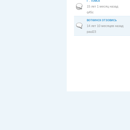
г . Томск
Горячая тема
15 лет 1 месяц назад
q45c
воткинск отзовись
Обычная тема
14 лет 10 месяцев назад
paul23
Страницы