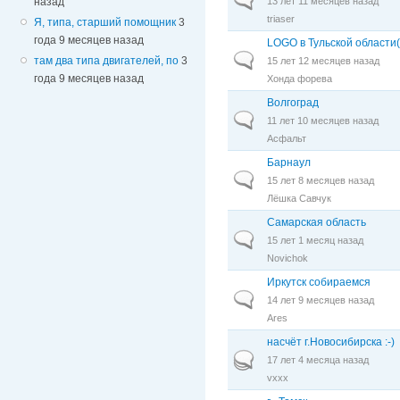
13 лет 11 месяцев назад
назад
triaser
Я, типа, старший помощник
3
года 9 месяцев назад
LOGO в Тульской области(
Обычная тема
там два типа двигателей, по
3
15 лет 12 месяцев назад
года 9 месяцев назад
Хонда форева
Волгоград
Обычная тема
11 лет 10 месяцев назад
Асфальт
Барнаул
Обычная тема
15 лет 8 месяцев назад
Лёшка Савчук
Самарская область
Обычная тема
15 лет 1 месяц назад
Novichok
Иркутск собираемся
Обычная тема
14 лет 9 месяцев назад
Ares
насчёт г.Новосибирска :-)
Горячая тема
17 лет 4 месяца назад
vxxx