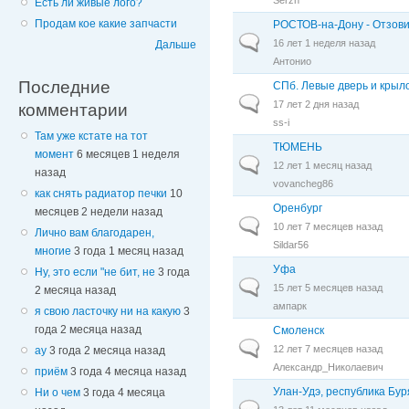
Есть ли живые лого?
Продам кое какие запчасти
РОСТОВ-на-Дону - Отзови
Обычная тема
16 лет 1 неделя назад
Дальше
Антонио
Последние
СПб. Левые дверь и крыло
Обычная тема
17 лет 2 дня назад
комментарии
ss-i
Там уже кстате на тот
ТЮМЕНЬ
момент
6 месяцев 1 неделя
Обычная тема
12 лет 1 месяц назад
назад
vovancheg86
как снять радиатор печки
10
Оренбург
месяцев 2 недели назад
Обычная тема
10 лет 7 месяцев назад
Лично вам благодарен,
Sildar56
многие
3 года 1 месяц назад
Уфа
Ну, это если "не бит, не
3 года
Обычная тема
15 лет 5 месяцев назад
2 месяца назад
ампарк
я свою ласточку ни на какую
3
года 2 месяца назад
Смоленск
Обычная тема
12 лет 7 месяцев назад
ау
3 года 2 месяца назад
Александр_Николаевич
приём
3 года 4 месяца назад
Улан-Удэ, республика Бур
Ни о чем
3 года 4 месяца
Обычная тема