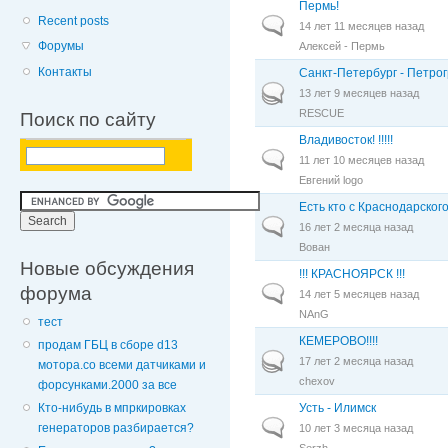
Пермь!
Recent posts
Обычная тема
14 лет 11 месяцев назад
Форумы
Алексей - Пермь
Контакты
Санкт-Петербург - Петрог
Горячая тема
13 лет 9 месяцев назад
RESCUE
Поиск по сайту
Владивосток! !!!!!
Обычная тема
11 лет 10 месяцев назад
Евгений logo
Есть кто с Краснодарског
Обычная тема
16 лет 2 месяца назад
Вован
Новые обсуждения
!!! КРАСНОЯРСК !!!
форума
Обычная тема
14 лет 5 месяцев назад
NAnG
тест
КЕМЕРОВО!!!!
продам ГБЦ в сборе d13
Горячая тема
17 лет 2 месяца назад
мотора.со всеми датчиками и
chexov
форсунками.2000 за все
Усть - Илимск
Кто-нибудь в мпркировках
Обычная тема
генераторов разбирается?
10 лет 3 месяца назад
Serzh