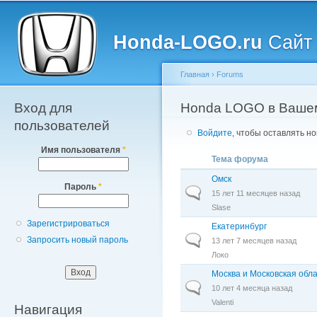
Главное меню
Пе
о
Honda-LOGO.ru
Сайт 
с
Главная
›
Forums
Вход для
Вы здесь
Honda LOGO в Ваше
пользователей
Войдите
, чтобы оставлять н
Имя пользователя
*
Тема форума
Омск
Пароль
*
Обычная тема
15 лет 11 месяцев назад
Slase
Зарегистрироваться
Екатеринбург
Обычная тема
Запросить новый пароль
13 лет 7 месяцев назад
Локо
Москва и Московская обл
Обычная тема
10 лет 4 месяца назад
Valenti
Навигация