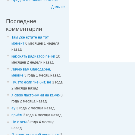
Продам кое какие запчасти
Дальше
Последние
комментарии
Там уже кстате на тот
момент
6 месяцев 1 неделя
назад
как снять радиатор печки
10
месяцев 2 недели назад
Лично вам благодарен,
многие
3 года 1 месяц назад
Ну, это если "не бит, не
3 года
2 месяца назад
я свою ласточку ни на какую
3
года 2 месяца назад
ау
3 года 2 месяца назад
приём
3 года 4 месяца назад
Ни о чем
3 года 4 месяца
назад
Я, типа, старший помощник
3