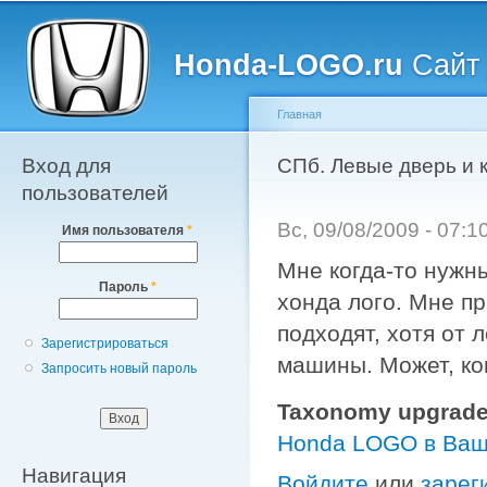
Главное меню
Пе
о
Honda-LOGO.ru
Сайт 
с
Главная
Вход для
Вы здесь
СПб. Левые дверь и 
пользователей
Вс, 09/08/2009 - 07:
Имя пользователя
*
Мне когда-то нужн
Пароль
*
хонда лого. Мне пр
подходят, хотя от 
Зарегистрироваться
машины. Может, ко
Запросить новый пароль
Taxonomy upgrade
Honda LOGO в Ваш
Навигация
Войдите
или
зарег