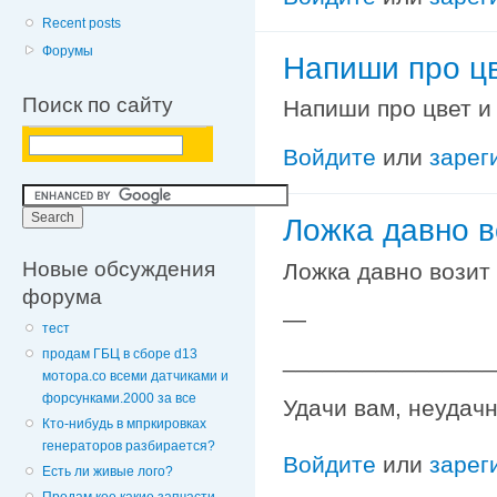
Recent posts
Форумы
Напиши про цв
Поиск по сайту
Напиши про цвет и 
Войдите
или
зарег
Ложка давно во
Новые обсуждения
Ложка давно возит 
форума
—
тест
продам ГБЦ в сборе d13
________________
мотора.со всеми датчиками и
форсунками.2000 за все
Удачи вам, неудачн
Кто-нибудь в мпркировках
генераторов разбирается?
Войдите
или
зарег
Есть ли живые лого?