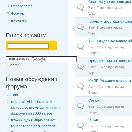
Система управления дви
Recent posts
Обычная тема
7 лет 7 месяцев назад
Форумы
Wipe
Контакты
Газовый упор задней две
Обычная тема
9 лет 8 месяцев назад
Wipe
Поиск по сайту
АКПП (гидромеханически
Обычная тема
9 лет 10 месяцев назад
Diogen
Предложения по наполне
Обычная тема
9 лет 10 месяцев назад
Wipe
Новые обсуждения
МКПП (механическая кор
форума
Обычная тема
9 лет 10 месяцев назад
Diogen
тест
Салон
продам ГБЦ в сборе d13
Обычная тема
9 лет 10 месяцев назад
мотора.со всеми датчиками и
Diogen
форсунками.2000 за все
Кузов
Кто-нибудь в мпркировках
Обычная тема
генераторов разбирается?
9 лет 10 месяцев назад
Diogen