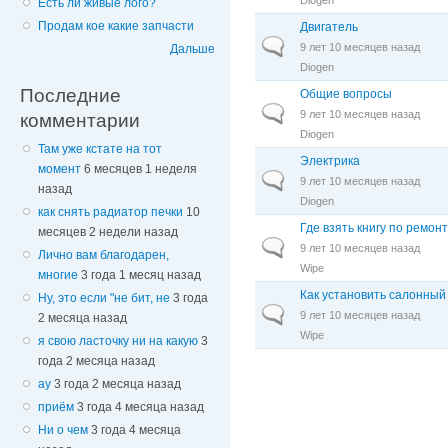
Есть ли живые лого?
Продам кое какие запчасти
Двигатель
Обычная тема
9 лет 10 месяцев назад
Дальше
Diogen
Последние
Общие вопросы
Обычная тема
9 лет 10 месяцев назад
комментарии
Diogen
Там уже кстате на тот
Электрика
момент
6 месяцев 1 неделя
Обычная тема
9 лет 10 месяцев назад
назад
Diogen
как снять радиатор печки
10
Где взять книгу по ремон
месяцев 2 недели назад
Обычная тема
9 лет 10 месяцев назад
Лично вам благодарен,
Wipe
многие
3 года 1 месяц назад
Как установить салонный
Ну, это если "не бит, не
3 года
Обычная тема
9 лет 10 месяцев назад
2 месяца назад
Wipe
я свою ласточку ни на какую
3
года 2 месяца назад
ау
3 года 2 месяца назад
приём
3 года 4 месяца назад
Ни о чем
3 года 4 месяца