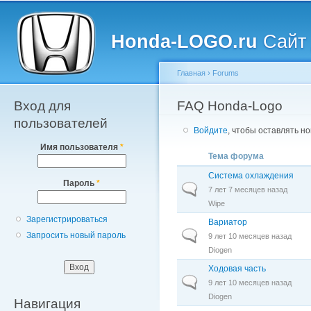
Главное меню
Пе
о
Honda-LOGO.ru
Сайт 
с
Главная
›
Forums
Вход для
Вы здесь
FAQ Honda-Logo
пользователей
Войдите
, чтобы оставлять н
Имя пользователя
*
Тема форума
Система охлаждения
Пароль
*
Обычная тема
7 лет 7 месяцев назад
Wipe
Зарегистрироваться
Вариатор
Обычная тема
Запросить новый пароль
9 лет 10 месяцев назад
Diogen
Ходовая часть
Обычная тема
9 лет 10 месяцев назад
Diogen
Навигация