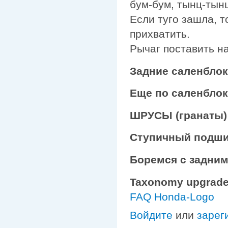
бум-бум, тынц-тынц
Если туго зашла, то
прихватить.
Рычаг поставить на
Задние саленблок
Еще по саленбло
ШРУСЫ (гранаты) 
Ступичный подши
Боремся с задни
Taxonomy upgrade
FAQ Honda-Logo
Войдите
или
зарег