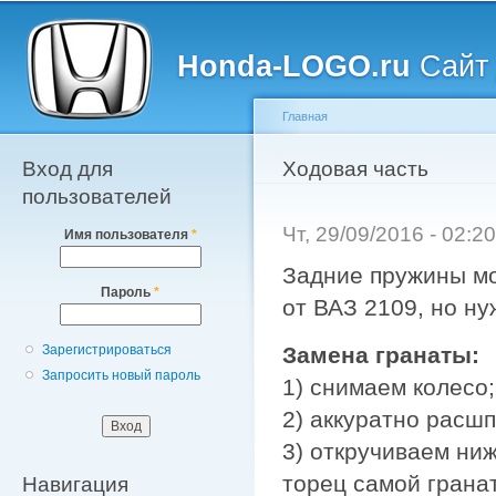
Главное меню
Пе
о
Honda-LOGO.ru
Сайт 
с
Главная
Вход для
Вы здесь
Ходовая часть
пользователей
Чт, 29/09/2016 - 02:
Имя пользователя
*
Задние пружины мо
Пароль
*
от ВАЗ 2109, но ну
Замена гранаты:
Зарегистрироваться
Запросить новый пароль
1) снимаем колесо;
2) аккуратно расш
3) откручиваем ни
торец самой грана
Навигация