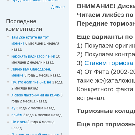
Продам кое какие запчасти
ВНИМАНИЕ! Диски 
Дальше
Читаем ликбез по
Последние
Передние тормоз
комментарии
Еще варианты по
Там уже кстате на тот
момент
6 месяцев 1 неделя
1) Покупаем ориги
назад
2) Покупаем контр
как снять радиатор печки
10
3)
Ставим тормоза
месяцев 2 недели назад
Лично вам благодарен,
4) От Фита (2002-
многие
3 года 1 месяц назад
такие же(каталожн
Ну, это если "не бит, не
3 года
Конкретного факта
2 месяца назад
я свою ласточку ни на какую
3
встречал.
года 2 месяца назад
ау
3 года 2 месяца назад
Тормозные колод
приём
3 года 4 месяца назад
Ни о чем
3 года 4 месяца
Еще про тормозны
назад
Я, типа, старший помощник
3