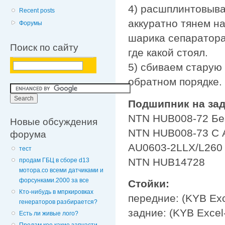
4) расшплинтовыва
Recent posts
аккуратно тянем на
Форумы
шарика сепаратора
Поиск по сайту
где какой стоял.
5) сбиваем старую 
обратном порядке.
Подшипник на за
NTN HUB008-72 Бе
Новые обсуждения
NTN HUB008-73 С
форума
AU0603-2LLX/L260 
тест
NTN HUB14728
продам ГБЦ в сборе d13
мотора.со всеми датчиками и
форсунками.2000 за все
Стойки:
Кто-нибудь в мпркировках
передние: (KYB Exc
генераторов разбирается?
задние: (KYB Excel
Есть ли живые лого?