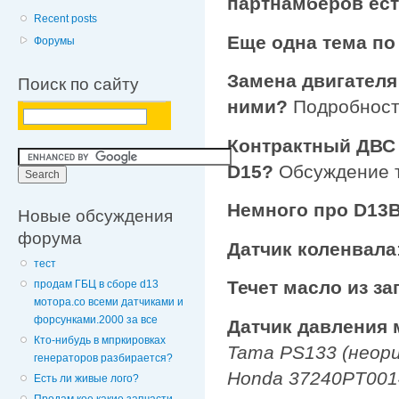
партнамберов ест
Recent posts
Еще одна тема по
Форумы
Замена двигателя
Поиск по сайту
ними?
Подробност
Контрактный ДВС 
D15?
Обсуждение 
Немного про D13
Новые обсуждения
форума
Датчик коленвала
тест
Течет масло из за
продам ГБЦ в сборе d13
мотора.со всеми датчиками и
форсунками.2000 за все
Датчик давления 
Кто-нибудь в мпркировках
Tama PS133 (неори
генераторов разбирается?
Honda 37240PT001
Есть ли живые лого?