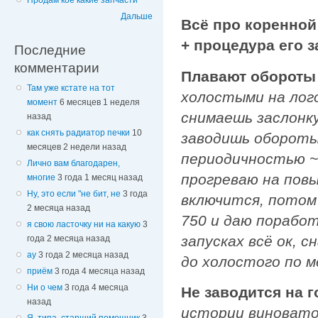
Продам кое какие запчасти
Дальше
Всё про коренной
+ процедура его 
Последние
комментарии
Плавают обороты 
Там уже кстате на тот
холостыми на лог
момент
6 месяцев 1 неделя
снимаешь заслонк
назад
как снять радиатор печки
10
заводишь обороты
месяцев 2 недели назад
периодичностью ~1
Лично вам благодарен,
прогреваю на пов
многие
3 года 1 месяц назад
Ну, это если "не бит, не
3 года
включится, потом
2 месяца назад
750 и даю порабо
я свою ласточку ни на какую
3
запусках всё ок, 
года 2 месяца назад
ау
3 года 2 месяца назад
до холостого по м
приём
3 года 4 месяца назад
Ни о чем
3 года 4 месяца
Не заводится на 
назад
истории виновато 
Я, типа, старший помощник
3