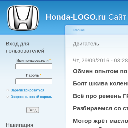
Главное меню
Пе
о
Honda-LOGO.ru
Сайт 
с
Главная
Вход для
Вы здесь
Двигатель
пользователей
Чт, 29/09/2016 - 03:
Имя пользователя
*
Обмен опытом по
Пароль
*
Болт шкива колен
Зарегистрироваться
Всё про ремень 
Запросить новый пароль
Разбираемся со с
Мотор жрёт масло
Навигация