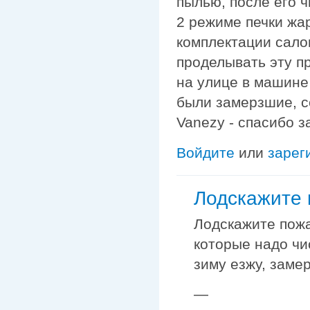
пылью, после его ч
2 режиме печки жар
комплектации сало
проделывать эту пр
на улице в машине 
были замерзшие, се
Vanezy - спасибо з
Войдите
или
зарег
Лодскажите 
Лодскажите пожа
которые надо чи
зиму езжу, заме
—