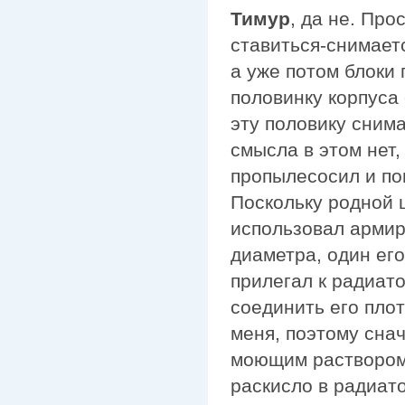
Тимур
, да не. Про
ставиться-снимаетс
а уже потом блоки
половинку корпуса 
эту половику снима
смысла в этом нет,
пропылесосил и по
Поскольку родной 
использовал арми
диаметра, один ег
прилегал к радиат
соединить его пло
меня, поэтому сна
моющим раствором 
раскисло в радиат