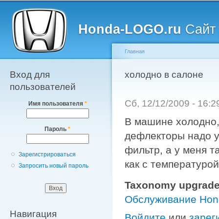
Главное меню
Пе
о
Honda-LOGO.ru
Сайт 
с
Главная
Вход для
Вы здесь
холодно в салоне
пользователей
Сб, 12/12/2009 - 16:
Имя пользователя
*
В машине холодно, 
Пароль
*
дефлекторы надо у
фильтр, а у меня т
Зарегистрироваться
как с температурой
Запросить новый пароль
Taxonomy upgrade
Обслуживание Ho
Навигация
Войдите
или
зарег