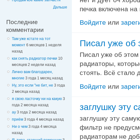
Продам кое какие запчасти
Дальше
печка включена на
Последние
Войдите
или
зарег
комментарии
Там уже кстате на тот
Писал уже об э
момент
6 месяцев 1 неделя
назад
Писал уже об этом 
как снять радиатор печки
10
радиаторы, которы
месяцев 2 недели назад
стоять. Всё стало 
Лично вам благодарен,
многие
3 года 1 месяц назад
Войдите
или
зарег
Ну, это если "не бит, не
3 года
2 месяца назад
я свою ласточку ни на какую
3
заглушку эту с
года 2 месяца назад
ау
3 года 2 месяца назад
заглушку эту саму
приём
3 года 4 месяца назад
фильтр не предусм
Ни о чем
3 года 4 месяца
назад
радиаторам не добр
Я, типа, старший помощник
3