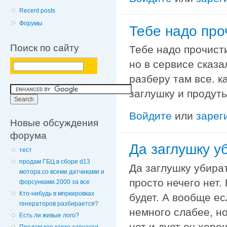
Recent posts
Форумы
Тебе надо про
Поиск по сайту
Тебе надо прочисти
но в сервисе сказа
разберу там все. к
заглушку и продуть
Войдите
или
зарег
Новые обсуждения
форума
Да заглушку у
тест
продам ГБЦ в сборе d13
Да заглушку убират
мотора.со всеми датчиками и
просто нечего нет.
форсунками.2000 за все
Кто-нибудь в мпркировках
будет. А вообще ес
генераторов разбирается?
немного слабее, но
Есть ли живые лого?
нет и дует оч хоро