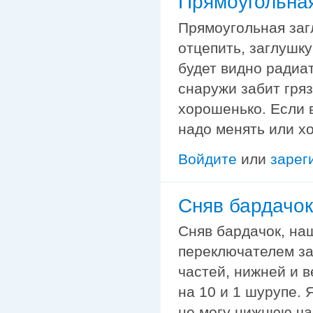
Прямоугольная
Прямоугольная заг
отцепить, заглушку
будет видно радиат
снаружи забит гря
хорошенько. Если 
надо менять или хо
Войдите
или
зарег
Сняв бардачок
Сняв бардачок, на
переключателем заб
частей, нижней и в
на 10 и 1 шурупе. 
не могу нижнюю час