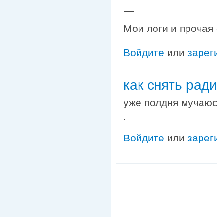
—
Мои логи и прочая
Войдите
или
зарег
как снять рад
уже полдня мучаюсь
.
Войдите
или
зарег