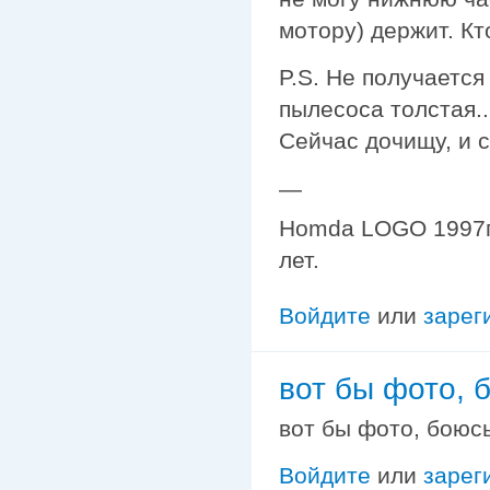
мотору) держит. Кт
P.S. Не получается
пылесоса толстая..
Сейчас дочищу, и 
—
Homda LOGO 1997г. 
лет.
Войдите
или
зарег
вот бы фото, 
вот бы фото, боюсь
Войдите
или
зарег