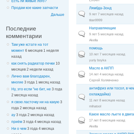
Есть ли живые лого?
Продам кое какие запчасти
Лямбда-Зонд
Обычная тема
9 лет 7 месяцев назад
Дальше
titan9999
Последние
Направляющие
Обычная тема
9 лет 5 месяцев назад
комментарии
Akella
Там уже кстате на тот
помощь
момент
6 месяцев 1 неделя
Горячая тема
10 лет 7 месяцев назад
назад
yuriy boyka
как снять радиатор печки
10
Масло в АКПП
месяцев 2 недели назад
Горячая тема
14 лет 4 месяца назад
Лично вам благодарен,
Сергей Холявченко
многие
3 года 1 месяц назад
антифриз или тосол, в чем
Ну, это если "не бит, не
3 года
охлаждайка)
2 месяца назад
Обычная тема
11 лет 8 месяцев назад
я свою ласточку ни на какую
3
mihatool
года 2 месяца назад
Какое масло льете в двиг
ау
3 года 2 месяца назад
Горячая тема
17 лет 8 месяцев назад
приём
3 года 4 месяца назад
Akella
Ни о чем
3 года 4 месяца