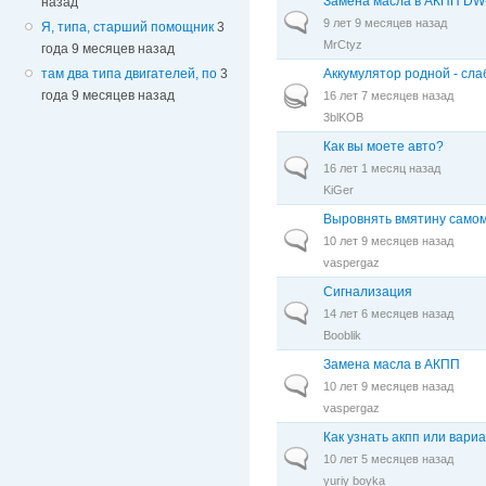
Замена масла в АКПП DW-
назад
Обычная тема
9 лет 9 месяцев назад
Я, типа, старший помощник
3
MrCtyz
года 9 месяцев назад
Аккумулятор родной - сл
там два типа двигателей, по
3
Горячая тема
года 9 месяцев назад
16 лет 7 месяцев назад
3blKOB
Как вы моете авто?
Обычная тема
16 лет 1 месяц назад
KiGer
Выровнять вмятину само
Обычная тема
10 лет 9 месяцев назад
vaspergaz
Сигнализация
Обычная тема
14 лет 6 месяцев назад
Booblik
Замена масла в АКПП
Обычная тема
10 лет 9 месяцев назад
vaspergaz
Как узнать акпп или вари
Обычная тема
10 лет 5 месяцев назад
yuriy boyka