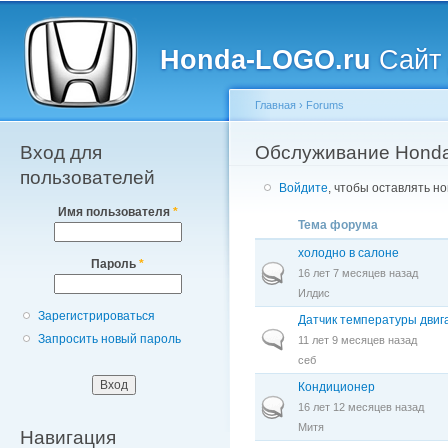
Главное меню
Пе
о
Honda-LOGO.ru
Сайт 
с
Главная
›
Forums
Вход для
Вы здесь
Обслуживание Hond
пользователей
Войдите
, чтобы оставлять н
Имя пользователя
*
Тема форума
холодно в салоне
Пароль
*
Горячая тема
16 лет 7 месяцев назад
Илдис
Зарегистрироваться
Датчик температуры двиг
Обычная тема
Запросить новый пароль
11 лет 9 месяцев назад
себ
Кондиционер
Горячая тема
16 лет 12 месяцев назад
Митя
Навигация