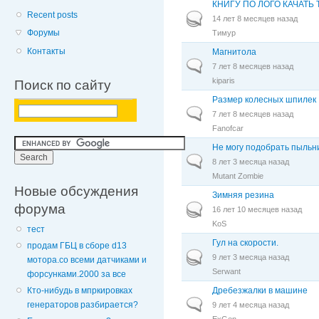
КНИГУ ПО ЛОГО КАЧАТЬ Т
Recent posts
Горячая тема
14 лет 8 месяцев назад
Форумы
Тимур
Контакты
Магнитола
Обычная тема
7 лет 8 месяцев назад
kiparis
Поиск по сайту
Размер колесных шпилек
Обычная тема
7 лет 8 месяцев назад
Fanofcar
Не могу подобрать пыльн
Обычная тема
8 лет 3 месяца назад
Mutant Zombie
Новые обсуждения
Зимняя резина
форума
Горячая тема
16 лет 10 месяцев назад
KoS
тест
Гул на скорости.
продам ГБЦ в сборе d13
Горячая тема
9 лет 3 месяца назад
мотора.со всеми датчиками и
Serwant
форсунками.2000 за все
Дребезжалки в машине
Кто-нибудь в мпркировках
Обычная тема
генераторов разбирается?
9 лет 4 месяца назад
ExGen