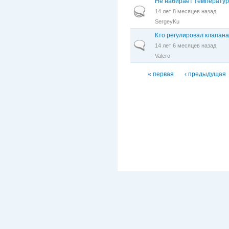
Не набирает температур
Горячая тема
14 лет 8 месяцев назад
SergeyKu
Кто регулировал клапана
Обычная тема
14 лет 6 месяцев назад
Valero
Страницы
« первая
‹ предыдущая