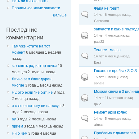
Есть ли живые лого?
Продам кое какие запчасти
Фара не горит
Обычная тема
14 лет 6 месяцев назад
Дальше
Geronimo
Последние
запчасти и какие подход
Горячая тема
14 лет 4 месяца назад
комментарии
paul23
Там уже кстате на тот
Темнеет масло
момент
6 месяцев 1 неделя
Обычная тема
14 лет 4 месяца назад
назад
Basil
как снять радиатор печки
10
Глохнет в пробках S.O.S
месяцев 2 недели назад
Горячая тема
15 лет 1 месяц назад
Лично вам благодарен,
sonata
многие
3 года 1 месяц назад
Мокрая свеча в 3 цилинд
Ну, это если "не бит, не
3 года
Горячая тема
14 лет 11 месяцев назад
2 месяца назад
q45c
я свою ласточку ни на какую
3
года 2 месяца назад
Ремонт арки колес
Обычная тема
14 лет 5 месяцев назад
ау
3 года 2 месяца назад
alimazi
приём
3 года 4 месяца назад
Проблема с двигателем
Ни о чем
3 года 4 месяца
Горячая тема