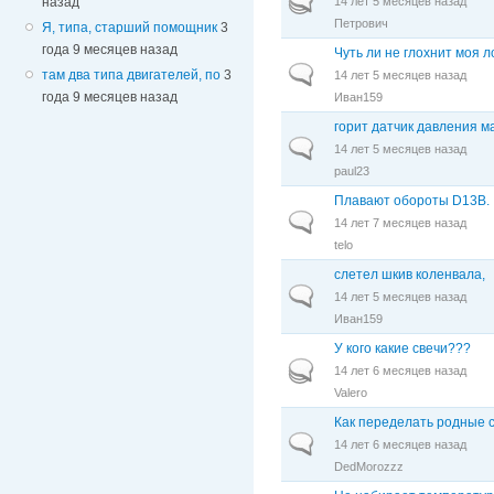
14 лет 5 месяцев назад
назад
Петрович
Я, типа, старший помощник
3
года 9 месяцев назад
Чуть ли не глохнит моя лого
Обычная тема
там два типа двигателей, по
3
14 лет 5 месяцев назад
года 9 месяцев назад
Иван159
горит датчик давления м
Обычная тема
14 лет 5 месяцев назад
paul23
Плавают обороты D13B.
Обычная тема
14 лет 7 месяцев назад
telo
слетел шкив коленвала,
Обычная тема
14 лет 5 месяцев назад
Иван159
У кого какие свечи???
Горячая тема
14 лет 6 месяцев назад
Valero
Как переделать родные с
Обычная тема
14 лет 6 месяцев назад
DedMorozzz