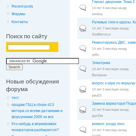
Глючат дворники. Тема 2
Recent posts
Обычная тема
14 лет 4 месяца назад
Форумы
tomboy
Контакты
Рулевые тяги и шрусы. К
Горячая тема
14 лет 7 месяцев назад
DedMorozzz
Поиск по сайту
Ремонтируюсь ДВС, замен
Обычная тема
14 лет 3 месяца назад
q45c
Электрика
Обычная тема
14 лет 6 месяцев назад
Валериан
Новые обсуждения
вопрос к wipe по впрыску
форума
Горячая тема
14 лет 5 месяцев назад
paul23
тест
Замена вариатора! Подск
продам ГБЦ в сборе d13
Горячая тема
15 лет 8 месяцев назад
мотора.со всеми датчиками и
gaz69a
форсунками.2000 за все
ремонт хонда лого
Кто-нибудь в мпркировках
Обычная тема
генераторов разбирается?
14 лет 4 месяца назад
62255