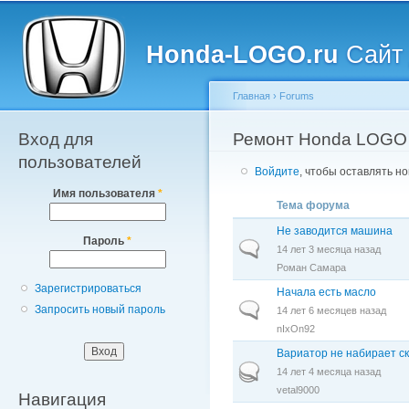
Главное меню
Пе
о
Honda-LOGO.ru
Сайт 
с
Главная
›
Forums
Вход для
Вы здесь
Ремонт Honda LOGO
пользователей
Войдите
, чтобы оставлять н
Имя пользователя
*
Тема форума
Не заводится машина
Пароль
*
Обычная тема
14 лет 3 месяца назад
Роман Самара
Зарегистрироваться
Начала есть масло
Обычная тема
Запросить новый пароль
14 лет 6 месяцев назад
nIxOn92
Вариатор не набирает с
Горячая тема
14 лет 4 месяца назад
vetal9000
Навигация