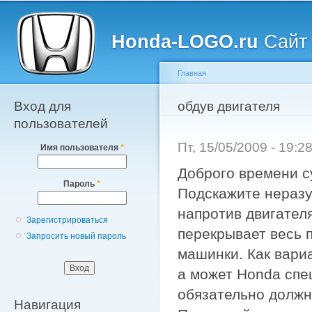
Главное меню
Пе
о
Honda-LOGO.ru
Сайт 
с
Главная
Вход для
Вы здесь
обдув двигателя
пользователей
Пт, 15/05/2009 - 19:
Имя пользователя
*
Доброго времени с
Пароль
*
Подскажите неразу
напротив двигателя
Зарегистрироваться
перекрывает весь 
Запросить новый пароль
машинки. Как вариа
а может Honda спе
обязательно должн
Навигация