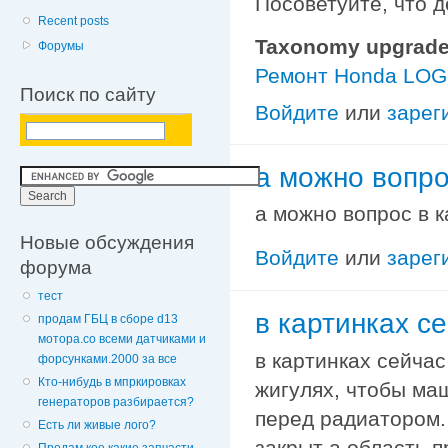
Посоветуйте, что д
Recent posts
Taxonomy upgrade
Форумы
Ремонт Honda LO
Поиск по сайту
Войдите
или
зарег
а можно вопро
а можно вопрос в 
Новые обсуждения
Войдите
или
зарег
форума
тест
в картинках се
продам ГБЦ в сборе d13
мотора.со всеми датчиками и
в картинках сейчас
форсунками.2000 за все
Кто-нибудь в мпркировках
жигулях, чтобы ма
генераторов разбирается?
перед радиатором.
Есть ли живые лого?
закрыт а область 