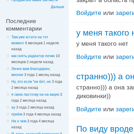
Продам кое какие запчасти
Дальше
Войдите
или
зарег
Последние
комментарии
у меня такого 
Там уже кстате на тот
у меня такого нет
момент
6 месяцев 1 неделя
назад
Войдите
или
зарег
как снять радиатор печки
10
месяцев 2 недели назад
Лично вам благодарен,
странно))) а о
многие
3 года 1 месяц назад
Ну, это если "не бит, не
3 года
странно))) а она з
2 месяца назад
я свою ласточку ни на какую
3
диковинки))
года 2 месяца назад
ау
3 года 2 месяца назад
Войдите
или
зарег
приём
3 года 4 месяца назад
Ни о чем
3 года 4 месяца
По виду вроде
назад
Я, типа, старший помощник
3