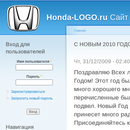
Главное меню
Пе
о
Honda-LOGO.ru
Сайт 
с
Главная
Вход для
Вы здесь
C НОВЫМ 2010 ГОДО
пользователей
Чт, 31/12/2009 - 02:
Имя пользователя
*
Поздравляю Всех л
Пароль
*
Годом! Этот год бы
много хорошего мн
Зарегистрироваться
перечисленные были
Запросить новый пароль
подвел. Новый Год
принесет много ра
Присоединяйтесь к
Навигация