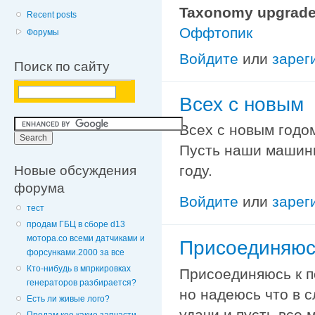
Taxonomy upgrade
Recent posts
Оффтопик
Форумы
Войдите
или
зарег
Поиск по сайту
Всех с новым
Всех с новым годом!
Пусть наши машинк
Новые обсуждения
году.
форума
Войдите
или
зарег
тест
продам ГБЦ в сборе d13
мотора.со всеми датчиками и
Присоединяюс
форсунками.2000 за все
Кто-нибудь в мпркировках
Присоединяюсь к п
генераторов разбирается?
но надеюсь что в с
Есть ли живые лого?
удачи и пусть все 