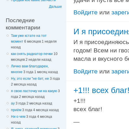
Продам кое какие запчасти
Дальше
Войдите
или
зарег
Последние
комментарии
И я присоедин
Там уже кстате на тот
И я присоединяюсь
момент
6 месяцев 1 неделя
назад
годом! Всем ни гв
как снять радиатор печки
10
масла и вкусного бенз
месяцев 2 недели назад
Лично вам благодарен,
Войдите
или
зарег
многие
3 года 1 месяц назад
Ну, это если "не бит, не
3 года
2 месяца назад
+1!!! всех благ
я свою ласточку ни на какую
3
года 2 месяца назад
+1!!!
ау
3 года 2 месяца назад
всех благ!
приём
3 года 4 месяца назад
Ни о чем
3 года 4 месяца
—
назад
Я, типа, старший помощник
3