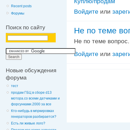
Куплю/продам
Recent posts
Войдите
или
зарег
Форумы
Поиск по сайту
Не по теме во
Не по теме вопрос.
Войдите
или
зарег
Новые обсуждения
форума
тест
продам ГБЦ в сборе d13
мотора.со всеми датчиками и
форсунками.2000 за все
Кто-нибудь в мпркировках
генераторов разбирается?
Есть ли живые лого?