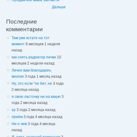
Продам кое какие запчасти
Дальше
Последние
комментарии
Там уже кстате на тот
момент
6 месяцев 1 неделя
назад
как снять радиатор печки
10
месяцев 2 недели назад
Лично вам благодарен,
многие
3 года 1 месяц назад
Ну, это если "не бит, не
3 года
2 месяца назад
я свою ласточку ни на какую
3
года 2 месяца назад
ау
3 года 2 месяца назад
приём
3 года 4 месяца назад
Ни о чем
3 года 4 месяца
назад
Я, типа, старший помощник
3