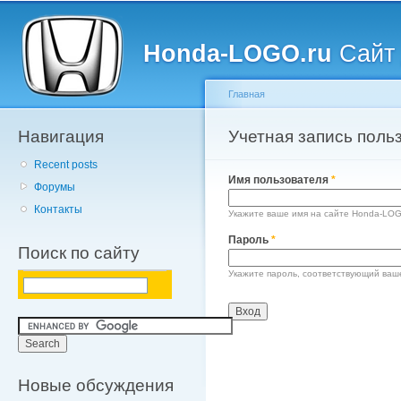
Главное меню
Пе
о
Honda-LOGO.ru
Сайт 
с
Главная
Навигация
Вы здесь
Учетная запись поль
Главные вкладки
Recent posts
Имя пользователя
*
Форумы
Контакты
Укажите ваше имя на сайте Honda-LOG
Пароль
*
Поиск по сайту
Укажите пароль, соответствующий ваш
Новые обсуждения