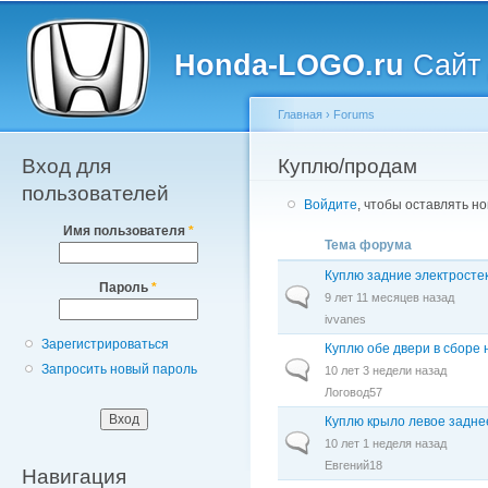
Главное меню
Пе
о
Honda-LOGO.ru
Сайт 
с
Главная
›
Forums
Вход для
Вы здесь
Куплю/продам
пользователей
Войдите
, чтобы оставлять н
Имя пользователя
*
Тема форума
Куплю задние электрост
Пароль
*
Обычная тема
9 лет 11 месяцев назад
ivvanes
Зарегистрироваться
Куплю обе двери в сборе 
Обычная тема
Запросить новый пароль
10 лет 3 недели назад
Логовод57
Куплю крыло левое задне
Обычная тема
10 лет 1 неделя назад
Евгений18
Навигация