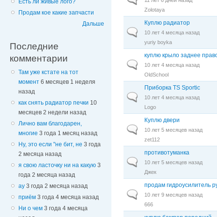
Есть ли живые лого?
Zolotaya
Продам кое какие запчасти
Куплю радиатор
Дальше
Обычная тема
10 лет 4 месяца назад
yuriy boyka
Последние
куплю крыло заднее прав
комментарии
Обычная тема
10 лет 4 месяца назад
Там уже кстате на тот
OldSchool
момент
6 месяцев 1 неделя
Приборка TS Sportic
назад
Обычная тема
10 лет 4 месяца назад
как снять радиатор печки
10
Logo
месяцев 2 недели назад
Куплю двери
Лично вам благодарен,
Обычная тема
10 лет 5 месяцев назад
многие
3 года 1 месяц назад
zet112
Ну, это если "не бит, не
3 года
противотуманка
2 месяца назад
Обычная тема
10 лет 5 месяцев назад
я свою ласточку ни на какую
3
Джек
года 2 месяца назад
продам гидроусилитель р
ау
3 года 2 месяца назад
Обычная тема
10 лет 9 месяцев назад
приём
3 года 4 месяца назад
666
Ни о чем
3 года 4 месяца