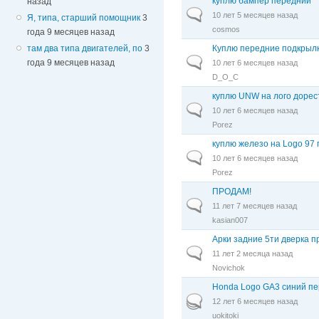
куплю бампер передний
назад
Обычная тема
10 лет 5 месяцев назад
Я, типа, старший помощник
3
cosmos
года 9 месяцев назад
Куплю передние подкрыл
там два типа двигателей, по
3
Обычная тема
года 9 месяцев назад
10 лет 6 месяцев назад
D_O_C
куплю UNW на лого дорес
Обычная тема
10 лет 6 месяцев назад
Porez
куплю железо на Logo 97 г
Обычная тема
10 лет 6 месяцев назад
Porez
ПРОДАМ!
Обычная тема
11 лет 7 месяцев назад
kasian007
Арки задние 5ти дверка 
Обычная тема
11 лет 2 месяца назад
Novichok
Honda Logo GA3 синий пе
Горячая тема
12 лет 6 месяцев назад
uokitoki