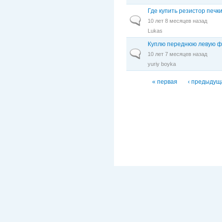
Где купить резистор печки
Обычная тема
10 лет 8 месяцев назад
Lukas
Куплю переднюю левую ф
Обычная тема
10 лет 7 месяцев назад
yuriy boyka
Страницы
« первая
‹ предыдущ