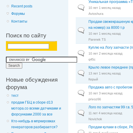
Уникальная программа «T
Recent posts
Обычная тема
10 лет 1 месяц назад
Форумы
Avtoshura
Контакты
Продам свежекрашеную кра
на номер) за 8000 т.р
Обычная тема
10 лет 1 месяц назад
Поиск по сайту
Parenek TS
Куплю на Логу запчасти (
Обычная тема
10 лет 2 месяца назад
q45c
Крыло левое переднее (п
Обычная тема
13 лет 1 месяц назад
Новые обсуждения
Керый
форума
Продажа авто с пробегом
Обычная тема
10 лет 3 месяца назад
тест
privoz66
продам ГБЦ в сборе d13
Лого по запчастям 99 г.в. 
мотора.со всеми датчиками и
Обычная тема
11 лет 4 месяца назад
форсунками.2000 за все
Novichok
Кто-нибудь в мпркировках
Продам кулаки в сборе, Р
генераторов разбирается?
Обычная тема
11 лет 6 дней назад