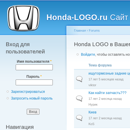
Главное меню
Пе
о
Honda-LOGO.ru
Сайт 
с
Главная
›
Forums
Вход для
Вы здесь
Honda LOGO в Ваше
пользователей
Войдите
, чтобы оставлять н
Имя пользователя
*
Тема форума
ищутормозные задние 
Пароль
*
Обычная тема
17 лет 5 месяцев назад
viktor
Зарегистрироваться
Как найти запчасть???
Обычная тема
Запросить новый пароль
17 лет 2 месяца назад
Нурик
Киев
Обычная тема
17 лет 2 месяца назад
KoS
Навигация