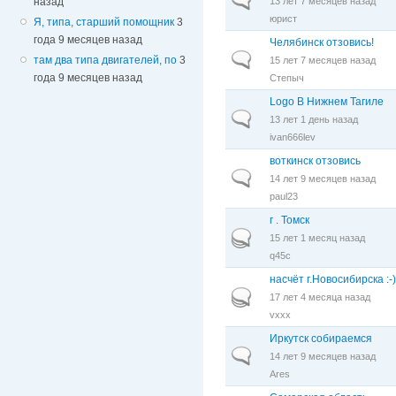
13 лет 7 месяцев назад
назад
юрист
Я, типа, старший помощник
3
года 9 месяцев назад
Челябинск отзовись!
Обычная тема
там два типа двигателей, по
3
15 лет 7 месяцев назад
года 9 месяцев назад
Степыч
Logo В Нижнем Тагиле
Обычная тема
13 лет 1 день назад
ivan666lev
воткинск отзовись
Обычная тема
14 лет 9 месяцев назад
paul23
г . Томск
Горячая тема
15 лет 1 месяц назад
q45c
насчёт г.Новосибирска :-
Горячая тема
17 лет 4 месяца назад
vxxx
Иркутск собираемся
Обычная тема
14 лет 9 месяцев назад
Ares