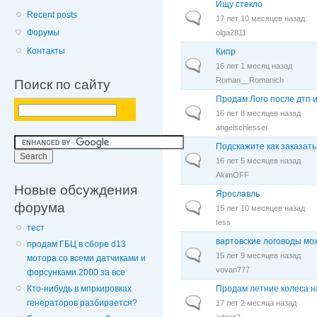
Ищу стекло
Recent posts
Обычная тема
17 лет 10 месяцев назад
Форумы
olga2811
Контакты
Кипр
Обычная тема
16 лет 1 месяц назад
Roman__Romanich
Поиск по сайту
Продам Лого после дтп 
Обычная тема
16 лет 8 месяцев назад
angelschlesser
Подскажите как заказать 
Обычная тема
16 лет 5 месяцев назад
AkimOFF
Новые обсуждения
Ярославль
форума
Обычная тема
15 лет 10 месяцев назад
tess
тест
вартовские логоводы мо
продам ГБЦ в сборе d13
Обычная тема
15 лет 9 месяцев назад
мотора.со всеми датчиками и
vovan777
форсунками.2000 за все
Продам летние колеса н
Кто-нибудь в мпркировках
Обычная тема
генераторов разбирается?
17 лет 2 месяца назад
admin2