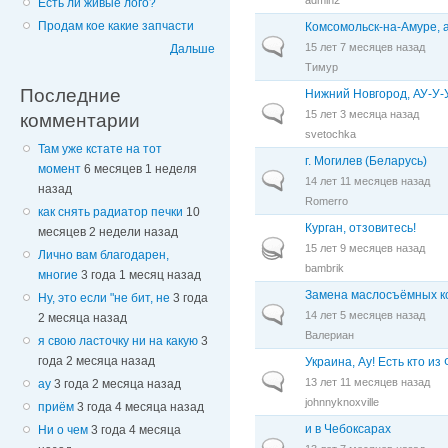
Есть ли живые лого?
Продам кое какие запчасти
Комсомольск-на-Амуре, а
Обычная тема
15 лет 7 месяцев назад
Дальше
Тимур
Последние
Нижний Новгород, АУ-У-У
Обычная тема
15 лет 3 месяца назад
комментарии
svetochka
Там уже кстате на тот
г. Могилев (Беларусь)
момент
6 месяцев 1 неделя
Обычная тема
14 лет 11 месяцев назад
назад
Romerro
как снять радиатор печки
10
Курган, отзовитесь!
месяцев 2 недели назад
Горячая тема
15 лет 9 месяцев назад
Лично вам благодарен,
bambrik
многие
3 года 1 месяц назад
Замена маслосъёмных к
Ну, это если "не бит, не
3 года
Обычная тема
14 лет 5 месяцев назад
2 месяца назад
Валериан
я свою ласточку ни на какую
3
года 2 месяца назад
Украина, Ау! Есть кто и
Обычная тема
13 лет 11 месяцев назад
ау
3 года 2 месяца назад
johnnyknoxville
приём
3 года 4 месяца назад
и в Чебоксарах
Ни о чем
3 года 4 месяца
Обычная тема