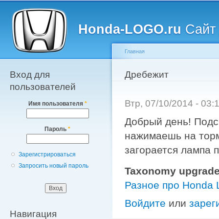
Главное меню
Пе
о
Honda-LOGO.ru
Сайт 
с
Главная
Вход для
Вы здесь
Дребежит
пользователей
Втр, 07/10/2014 - 03
Имя пользователя
*
Добрый день! Подс
Пароль
*
нажимаешь на торм
загорается лампа 
Зарегистрироваться
Запросить новый пароль
Taxonomy upgrade
Разное про Honda
Войдите
или
зарег
Навигация