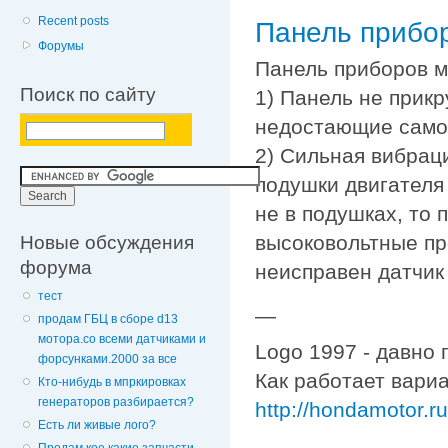
Recent posts
Панель прибо
Форумы
Панель приборов м
Поиск по сайту
1) Панель не прик
недостающие само
2) Сильная вибрац
подушки двигателя
не в подушках, то
Новые обсуждения
высоковольтные пр
форума
неисправен датчик 
тест
—
продам ГБЦ в сборе d13
мотора.со всеми датчиками и
Logo 1997 - давно 
форсунками.2000 за все
Как работает вариа
Кто-нибудь в мпркировках
генераторов разбирается?
http://hondamotor.
Есть ли живые лого?