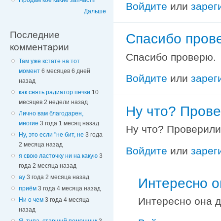
Продам кое какие запчасти
Войдите
или
зарег
Дальше
Последние
Спасибо пров
комментарии
Спасибо проверю.
Там уже кстате на тот
момент
6 месяцев 6 дней
Войдите
или
зарег
назад
как снять радиатор печки
10
месяцев 2 недели назад
Ну что? Пров
Лично вам благодарен,
многие
3 года 1 месяц назад
Ну что? Проверили
Ну, это если "не бит, не
3 года
2 месяца назад
Войдите
или
зарег
я свою ласточку ни на какую
3
года 2 месяца назад
ау
3 года 2 месяца назад
Интересно о
приём
3 года 4 месяца назад
Интересно она д
Ни о чем
3 года 4 месяца
назад
Я, типа, старший помощник
3