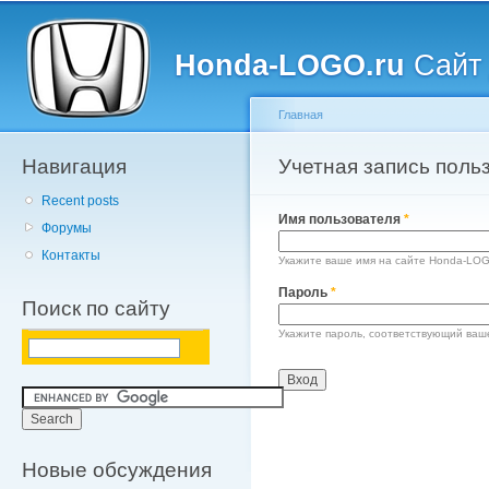
Главное меню
Пе
о
Honda-LOGO.ru
Сайт 
с
Главная
Навигация
Вы здесь
Учетная запись поль
Главные вкладки
Recent posts
Имя пользователя
*
Форумы
Контакты
Укажите ваше имя на сайте Honda-LOG
Пароль
*
Поиск по сайту
Укажите пароль, соответствующий ваш
Новые обсуждения