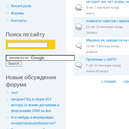
не горит чек, нет искры, 
Recent posts
Горячая тема
9 лет 7 месяцев назад
Форумы
ivan.k
Контакты
помогите советом с вари
Горячая тема
12 лет 10 месяцев назад
Skitales
Поиск по сайту
Машина не заводится на 
Обычная тема
13 лет 3 месяца назад
profistar
Проблемы с АКПП
Обычная тема
7 лет 12 месяцев назад
Алена Исакова
Новые обсуждения
Страницы
« первая
‹ п
форума
тест
продам ГБЦ в сборе d13
мотора.со всеми датчиками и
форсунками.2000 за все
Кто-нибудь в мпркировках
генераторов разбирается?