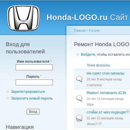
Главное меню
Пе
о
Honda-LOGO.ru
Сайт 
с
Главная
›
Forums
Вход для
Вы здесь
Ремонт Honda LOGO
пользователей
Войдите
, чтобы оставлять н
Имя пользователя
*
Тема форума
Не горят стоп сигналы
Пароль
*
Обычная тема
10 лет 9 месяцев назад
crashzone
Зарегистрироваться
Ремонт логовского d13b
Обычная тема
Запросить новый пароль
10 лет 12 месяцев назад
Wipe
стойки от чего подходят?
Горячая тема
11 лет 10 месяцев назад
diman7-77
Навигация